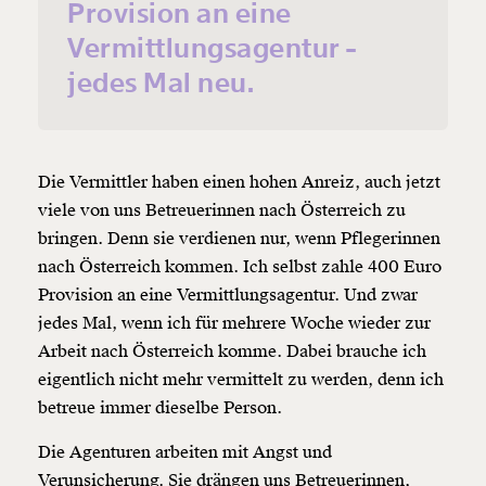
Provision an eine
Vermittlungsagentur -
jedes Mal neu.
Die Vermittler haben einen hohen Anreiz, auch jetzt
viele von uns Betreuerinnen nach Österreich zu
Veränderung
bringen. Denn sie verdienen nur, wenn Pflegerinnen
nach Österreich kommen. Ich selbst zahle 400 Euro
beginnt mit Dir!
Provision an eine Vermittlungsagentur. Und zwar
jedes Mal, wenn ich für mehrere Woche wieder zur
Werde
und wir können gemeinsam
Fördermitglied
Arbeit nach Österreich komme. Dabei brauche ich
unsere Wirtschaft so gestalten, dass sie für alle
eigentlich nicht mehr vermittelt zu werden, denn ich
funktioniert. Unsere Recherchen sind für alle frei im
Netz. Unabhängig und werbefrei. Und das wird auch
betreue immer dieselbe Person.
so bleiben. Kämpf’ mit uns für den Fortschritt und
unterstütze uns mit Deinem Mitgliedsbeitrag.
Die Agenturen arbeiten mit Angst und
Verunsicherung. Sie drängen uns Betreuerinnen,