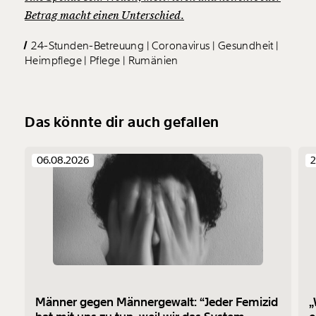
Betrag macht einen Unterschied.
24-Stunden-Betreuung
Coronavirus
Gesundheit
Heimpflege
Pflege
Rumänien
Das könnte dir auch gefallen
06.08.2026
2
Männer gegen Männergewalt: “Jeder Femizid
„