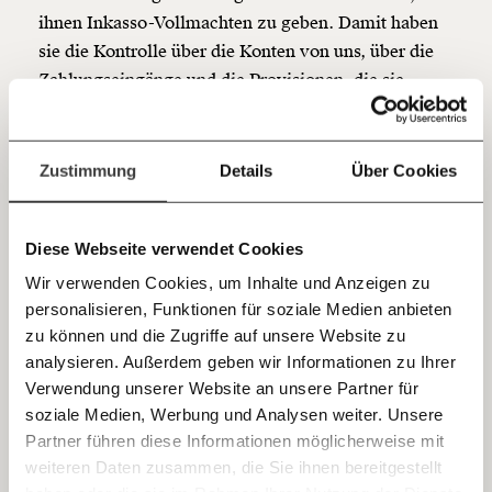
Du überweist lieber direkt?
ihnen Inkasso-Vollmachten zu geben. Damit haben
Hier unsere IBAN: AT34 4300 0498 0007 6017
sie die Kontrolle über die Konten von uns, über die
Kontoinhaber: Momentum Institut - Verein für
sozialen Fortschritt
Zahlungseingänge und die Provisionen, die sie
abziehen von dem, was die Familien für die
Jetzt
Deine Spende absetzen:
Fragen und Antworten.
Betreuung zahlen.
einfach
Zustimmung
Details
Über Cookies
Vermittler zahlen Abgaben
teilen.
nicht, Betreuerinnen zahlen die
Diese Webseite verwendet Cookies
Strafe
Wir verwenden Cookies, um Inhalte und Anzeigen zu
personalisieren, Funktionen für soziale Medien anbieten
So können sie Pflegerinnen praktisch dazu zwingen,
E-Mail
zu können und die Zugriffe auf unsere Website zu
auch jetzt hierzubleiben, indem sie sich weigern,
analysieren. Außerdem geben wir Informationen zu Ihrer
den Lohn auszuzahlen. Vor allem Betreuerinnen, die
Immer auf dem Laufenden
Whatsapp
Verwendung unserer Website an unsere Partner für
neu anfangen und sich noch nicht auskennen,
bleiben mit unseren gratis
soziale Medien, Werbung und Analysen weiter. Unsere
unterschreiben solche Vollmachten. Auch ich habe
E-Mail-Newslettern!
Partner führen diese Informationen möglicherweise mit
Telegram
so etwas unterschrieben, als ich begonnen habe in
weiteren Daten zusammen, die Sie ihnen bereitgestellt
Österreich zu arbeiten.