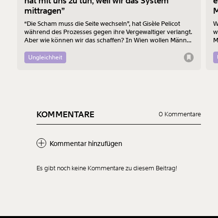
hat mit uns zu tun, weil wir das System
e
mittragen”
M
“Die Scham muss die Seite wechseln”, hat Gisèle Pelicot
W
während des Prozesses gegen ihre Vergewaltiger verlangt.
w
Aber wie können wir das schaffen? In Wien wollen Männer
M
am 7. August mit einem “Walk of Shame” gegen
B
Männergewalt den ersten Schritt machen.
d
Ungleichheit
KOMMENTARE
0 Kommentare
Kommentar hinzufügen
Es gibt noch keine Kommentare zu diesem Beitrag!
Neuen Kommentar
hinzufügen