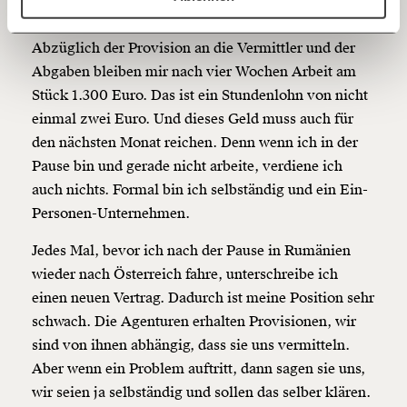
60€
100€
Abzüglich der Provision an die Vermittler und der
150€
€
Abgaben bleiben mir nach vier Wochen Arbeit am
Stück 1.300 Euro. Das ist ein Stundenlohn von nicht
Ich möchte meine Spende verschenken.
einmal zwei Euro. Und dieses Geld muss auch für
Du erhältst eine E-Mail mit deiner
den nächsten Monat reichen. Denn wenn ich in der
Geschenkurkunde im PDF-Format, welche Du
ausdrucken oder weiterleiten und verschenken
Pause bin und gerade nicht arbeite, verdiene ich
kannst.
auch nichts. Formal bin ich selbständig und ein Ein-
Personen-Unternehmen.
Jedes Mal, bevor ich nach der Pause in Rumänien
Weiter
wieder nach Österreich fahre, unterschreibe ich
1/3
einen neuen Vertrag. Dadurch ist meine Position sehr
schwach. Die Agenturen erhalten Provisionen, wir
sind von ihnen abhängig, dass sie uns vermitteln.
Aber wenn ein Problem auftritt, dann sagen sie uns,
wir seien ja selbständig und sollen das selber klären.