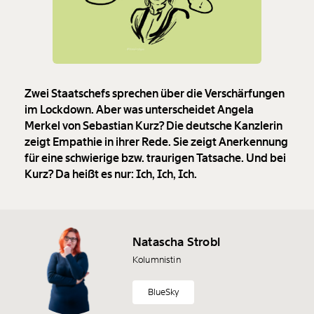
Zwei Staatschefs sprechen über die Verschärfungen
im Lockdown. Aber was unterscheidet Angela
Merkel von Sebastian Kurz? Die deutsche Kanzlerin
zeigt Empathie in ihrer Rede. Sie zeigt Anerkennung
für eine schwierige bzw. traurigen Tatsache. Und bei
Veränderung
Kurz? Da heißt es nur: Ich, Ich, Ich.
beginnt mit Dir!
Werde
und wir können gemeinsam
Fördermitglied
Natascha Strobl
unsere Wirtschaft so gestalten, dass sie für alle
funktioniert. Unsere Recherchen sind für alle frei im
Kolumnistin
Netz. Unabhängig und werbefrei. Und das wird auch
so bleiben. Kämpf’ mit uns für den Fortschritt und
BlueSky
unterstütze uns mit Deinem Mitgliedsbeitrag.