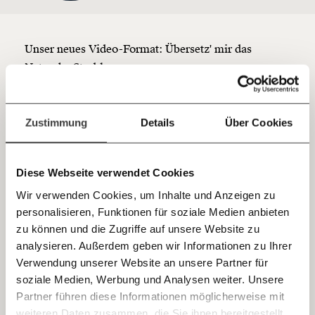
Du überweist lieber direkt?
Hier unsere IBAN: AT34 4300 0498 0007 6017
Kontoinhaber: Momentum Institut - Verein für
Unser neues Video-Format: Übersetz' mir das
sozialen Fortschritt
Natascha Strobl
Jetzt
Deine Spende absetzen:
Fragen und Antworten.
Bitte
akzeptiere unsere Cookies
um den
einfach
Zustimmung
Details
Über Cookies
Inhalt zu sehen.
teilen.
Diese Webseite verwendet Cookies
Wir verwenden Cookies, um Inhalte und Anzeigen zu
personalisieren, Funktionen für soziale Medien anbieten
E-Mail
zu können und die Zugriffe auf unsere Website zu
analysieren. Außerdem geben wir Informationen zu Ihrer
Immer auf dem Laufenden
Whatsapp
Verwendung unserer Website an unsere Partner für
bleiben mit unseren gratis
soziale Medien, Werbung und Analysen weiter. Unsere
E-Mail-Newslettern!
Partner führen diese Informationen möglicherweise mit
Telegram
weiteren Daten zusammen, die Sie ihnen bereitgestellt