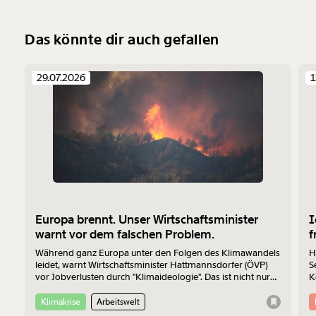
Das könnte dir auch gefallen
29.07.2026
1
Europa brennt. Unser Wirtschaftsminister
I
warnt vor dem falschen Problem.
f
Während ganz Europa unter den Folgen des Klimawandels
H
leidet, warnt Wirtschaftsminister Hattmannsdorfer (ÖVP)
S
vor Jobverlusten durch "Klimaideologie". Das ist nicht nur
K
bedenklich, sondern auch wirtschaftlich betrachtet einfach
Z
falsch.
Klimakrise
Arbeitswelt