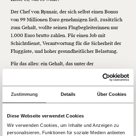
Werde
und wir können gemeinsam
Fördermitglied
unsere Wirtschaft so gestalten, dass sie für alle
Der Chef von Ryanair, der sich selbst einen Bonus
funktioniert. Unsere Recherchen sind für alle frei im
von 99 Millionen Euro genehmigen ließ, zusätzlich
Netz. Unabhängig und werbefrei. Und das wird auch
zum Gehalt, wollte seinen Flugbegleiterinnen nur
so bleiben. Kämpf’ mit uns für den Fortschritt und
1.000 Euro brutto zahlen. Für einen Job mit
unterstütze uns mit Deinem Mitgliedsbeitrag.
Schichtdienst, Verantwortung für die Sicherheit der
Du überweist lieber direkt?
Fluggäste, und hoher gesundheitlicher Belastung.
Hier unsere IBAN: AT34 4300 0498 0007 6017
Kontoinhaber: Momentum Institut - Verein für
Für das alles: ein Gehalt, das unter der
sozialen Fortschritt
Armutsschwelle liegt. Nochmal. Das heißt. Vollzeit
arbeiten. Und dafür so wenig verdienen, dass man
Jetzt
Deine Spende absetzen:
Fragen und Antworten.
offiziell als arm gilt.
einfach
Zustimmung
Details
Über Cookies
Die Wirtschaftskammer hatte diesem Plan bereits
teilen.
zugestimmt. Natürlich. Die alten Genießer dort.
Dabei wurde schon 2017 von den
Sozialpartnern
Diese Webseite verwendet Cookies
verbindlich ausgemacht, dass es einen Mindestlohn
Wir verwenden Cookies, um Inhalte und Anzeigen zu
von 1.500 Euro für alle geben soll. Mit dieser
personalisieren, Funktionen für soziale Medien anbieten
E-Mail