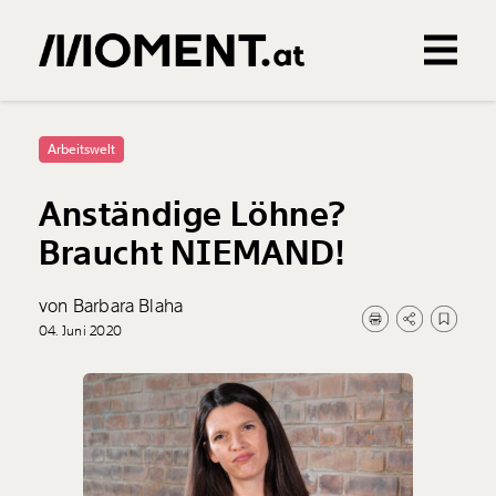
Gemerkte Inhalte
0
Treffer
0
Artikel
Arbeitswelt
Anständige Löhne?
Braucht NIEMAND!
von Barbara Blaha
04. Juni 2020