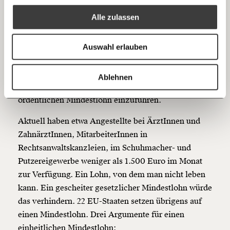
Alle zulassen
Soll also für die ÖVP doch der Dumme sein, wer
Anmelden
Bluesky
arbeiten geht? Natürlich, unter einer Voraussetzung:
Ich spende einmalig
Wer nicht arbeiten geht, soll noch dümmer dastehen.
Auswahl erlauben
Und das heißt: Noch ärmer. Das ist der Armutslimbo
20€
40€
der Konservativen. Löhne zu niedrig? Dann machen
https://www.moment.at/story/anstaendige-loehne-braucht-niemand/
Kopieren
Ablehnen
wir die Sozialleistungen noch niedriger, statt einen
60€
100€
ordentlichen Mindestlohn einzuführen.
150€
€
Aktuell haben etwa Angestellte bei ÄrztInnen und
ZahnärztInnen, MitarbeiterInnen in
Ich möchte meine Spende verschenken.
Rechtsanwaltskanzleien, im Schuhmacher- und
Du erhältst eine E-Mail mit deiner
Putzereigewerbe weniger als 1.500 Euro im Monat
Geschenkurkunde im PDF-Format, welche Du
ausdrucken oder weiterleiten und verschenken
zur Verfügung. Ein Lohn, von dem man nicht leben
kannst.
kann. Ein gescheiter gesetzlicher Mindestlohn würde
das verhindern. 22 EU-Staaten setzen übrigens auf
einen Mindestlohn. Drei Argumente für einen
Weiter
einheitlichen Mindestlohn: