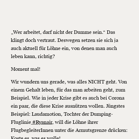
„Wer arbeitet, darf nicht der Dumme sein.“ Das
klingt doch vertraut. Deswegen setzen sie sich ja
auch aktuell für Löhne ein, von denen man auch
leben kann, richtig?
Moment mal!
Wir wundern uns gerade, was alles NICHT geht. Von
einem Gehalt leben, für das man arbeiten geht, zum
Beispiel. Wie in jeder Krise gibt es auch bei Corona
ein paar, die diese Krise ausnützen wollen. Jüngstes
Beispiel: Laudamotion, Tochter der Dumping-
Veränderung
Fluglinie
#Ryanair
, will die Löhne ihrer
beginnt mit Dir!
FlugbegleiterInnen unter die Armutsgrenze drücken:
Koste es, was es wolle!