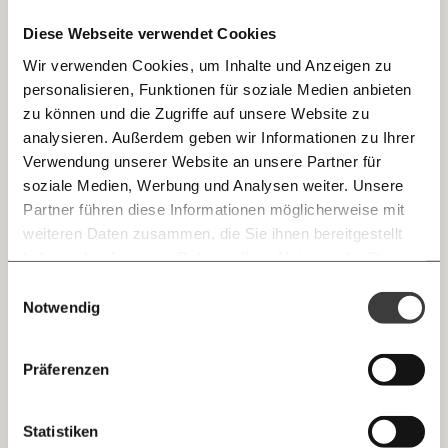
teilen.
Diese Webseite verwendet Cookies
Wir verwenden Cookies, um Inhalte und Anzeigen zu
08.10.2020
personalisieren, Funktionen für soziale Medien anbieten
E-Mail
zu können und die Zugriffe auf unsere Website zu
analysieren. Außerdem geben wir Informationen zu Ihrer
Immer auf dem Laufenden
Whatsapp
Verwendung unserer Website an unsere Partner für
bleiben mit unseren gratis
soziale Medien, Werbung und Analysen weiter. Unsere
E-Mail-Newslettern!
Partner führen diese Informationen möglicherweise mit
Telegram
weiteren Daten zusammen, die Sie ihnen bereitgestellt
haben oder die sie im Rahmen Ihrer Nutzung der Dienste
Ich werde Fördermitglied* …
Wie man sich Mund-Nasen-Schutz einfach
gesammelt haben.
Knackig über die
Morgenmoment:
Einwilligungsauswahl
Messenger
und schnell selber nähen kann
wichtigsten Themen informiert bleiben -
Notwendig
monatlich
jährlich
Maskenpflicht? Eine Option ist dabei u.a. auch sich eine
morgens in deinem Posteingang
Maske selbst zu nähen. Wir haben für euch alle wichtigen
Facebook
Fakten zusammen gestellt und eine Schritt-für-Schritt
Die guten Nachrichten der
Die Gute Woche:
Präferenzen
Anleitung zum selbstgemachten Mund-Nasen-Schutz
Welt nicht aus den Augen verlieren - immer
… mit einem Beitrag von* …
ausprobiert.
Gesundheit
zum Wochenende
Mastodon
Statistiken
10€
20€