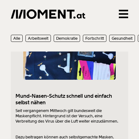
Gemerkte Inhalte
27.10.2020
Alle
Arbeitswelt
Demokratie
Fortschritt
Gesundheit
0
Treffer
0
Artikel
Mund-Nasen-Schutz schnell und einfach
selbst nähen
Seit vergangenem Mittwoch gilt bundesweit die
Maskenpflicht. Hintergrund ist der Versuch, eine
Verbreitung des Virus über die Luft weiter einzudämmen.
Dazu beitragen können auch selbstgemachte Masken.