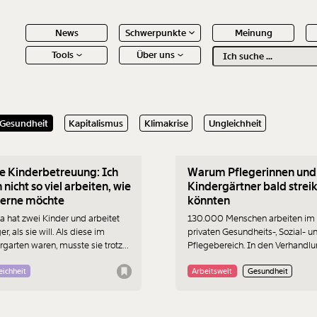
News
Schwerpunkte
Meinung
Tools
Über uns
Text
second
.2026
26.01.2026
Gesundheit
Kapitalismus
Klimakrise
Ungleichheit
 Inhalte
e Kinderbetreuung: Ich
Warum Pflegerinnen und
 nicht so viel arbeiten, wie
Kindergärtner bald strei
gerne möchte
könnten
na hat zwei Kinder und arbeitet
130.000 Menschen arbeiten im
r, als sie will. Als diese im
privaten Gesundheits-, Sozial- u
rgarten waren, musste sie trotz
Pflegebereich. In den Verhandl
er herumjonglieren, denn das
zu ihrem neuen Kollektivvertrag 
m Kinderbetreuung ist in
die Arbeitgeber ein Plus weit un
eichheit
Arbeitswelt
Gesundheit
hen Bundesländern und
Inflation. Jetzt bereiten sich die
nden mehr als nur starr. Sie
Angestellten auf Streiks vor.
lt über ihre Erfahrungen, was sie