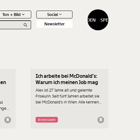
Ton + Bild
Social
SPENDEN
SPENDEN
Newsletter
09.12.2025
Ich arbeite bei McDonald’s:
0
Artikel
ken
Warum ich meinen Job mag
Alex ist 27 Jahre alt und gelernte
Friseurin. Seit fünf Jahren arbeitet sie
bei McDonald's in Wien. Alle kennen
nd
den „Mäcci“ von der einen Seite des
ungen
Tresens. Alex erzählt, wie es auf der
bieten
anderen Seite zugeht.
ter der
Arbeitswelt