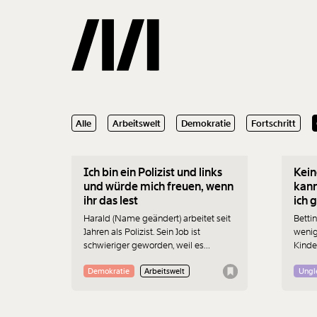
13.07.2026
10.02
Alle
Arbeitswelt
Demokratie
Fortschritt
Gemerkte
Ich bin ein Polizist und links
Kein
0
Treffer
und würde mich freuen, wenn
kann
ihr das lest
ich 
Harald (Name geändert) arbeitet seit
Betti
Jahren als Polizist. Sein Job ist
wenige
schwieriger geworden, weil es
Kinde
weniger Kolleg:innen gibt. Das
Partn
bereitet ihm wirklich Sorgen. Zustände
Syste
Demokratie
Arbeitswelt
Ungl
wie in den USA befürchtet er nicht.
manc
Gemei
erzäh