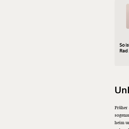
So i
Rad 
Un
Früher 
sogenan
heim u