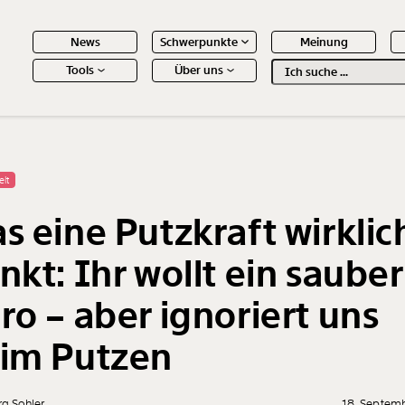
News
Schwerpunkte
Meinung
Tools
Über uns
Text
second
 Inhalte
elt
s eine Putzkraft wirklic
nkt: Ihr wollt ein saube
ro – aber ignoriert uns
im Putzen
g Sohler
18. Septem