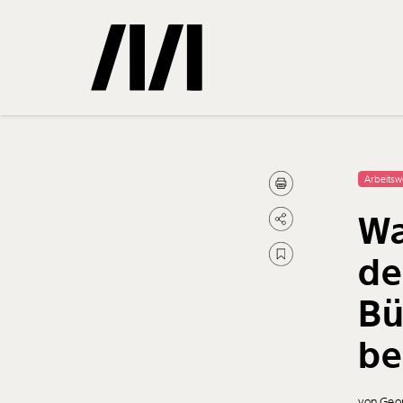
Gemerkte
Arbeitsw
Wa
0
Treffer
de
Bü
be
von Geor