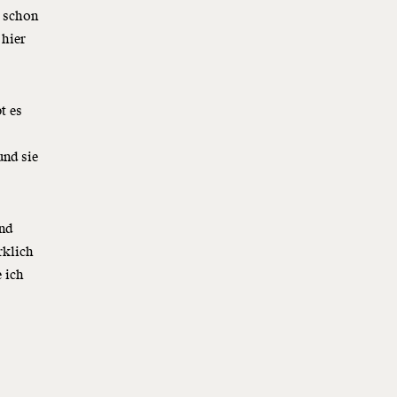
r schon
 hier
t es
und sie
Und
rklich
 ich