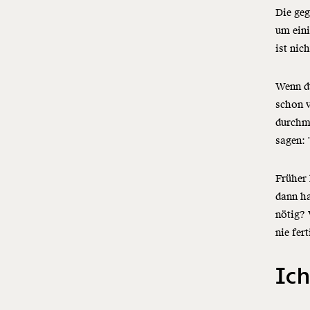
Die geg
um eini
ist nic
Wenn du
schon v
durchma
sagen: 
Früher 
dann ha
nötig? 
nie fert
Ich