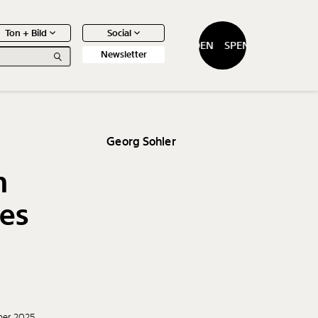
Ton + Bild
Social
SPENDEN
SPENDEN
Newsletter
Georg Sohler
h
0
Artikel
res
ber 2025