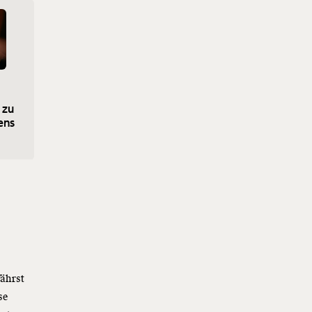
 zu
Ich bin Arbeiterkind: Warum
ens
das Ende der Bildungskarenz
mich wütend macht
e
fährst
se