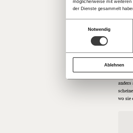
möglicherweise mit weiteren
Deine Spende absetzen:
Fragen und 
der Dienste gesammelt habe
Klo
Einwilligungsauswahl
Notwendig
Die Ums
gemach
Mittler
Vorarbe
Ablehnen
Ganz a
anders 
scheine
wo sie 