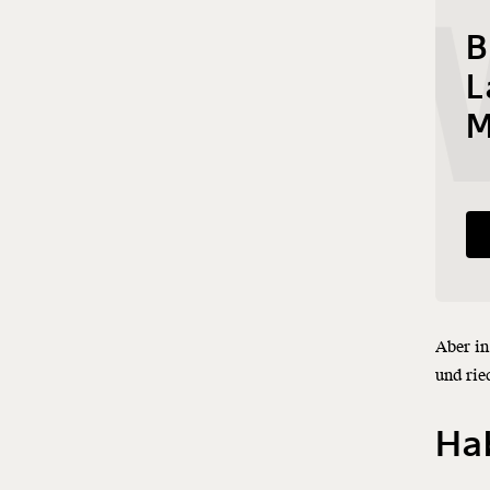
NEW
B
L
M
Aber in
und rie
Hab