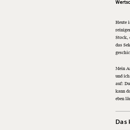
Wertsch
Heute i
reinige
Stock,
das Sek
geschic
Mein Ar
und ich
auf: Du
kann da
eben lä
Das 