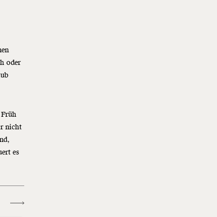
nen
ch oder
aub
r Früh
r nicht
ind,
ert es