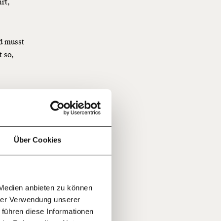
rt,
nd musst
 so,
f
…
n
it
jährlich
 in
ratis
Über Cookies
 Handel
als so.
rn!
20€
30€
r
 Da
 Medien anbieten zu können
100€
€
 wenn
ment:
hrer Verwendung unserer
r die
 Euro
 führen diese Informationen
n Themen