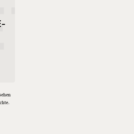
TTE
E-
 sehen
chte.