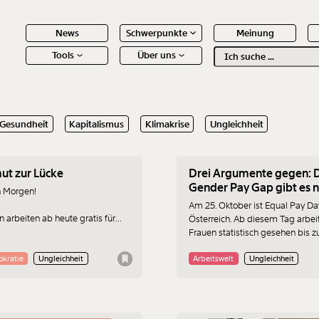
News
Schwerpunkte
Meinung
Tools
Über uns
Text
second
.2021
25.10.2021
Gesundheit
Kapitalismus
Klimakrise
Ungleichheit
 Inhalte
t zur Lücke
Drei Argumente gegen: 
Gender Pay Gap gibt es n
 Morgen!
Am 25. Oktober ist Equal Pay Da
n arbeiten ab heute gratis für
Österreich. Ab diesem Tag arbei
st des Jahres - statistisch
Frauen statistisch gesehen bis 
en. Es ist wieder Equal Pay Day -
Jahresende gratis. Wenn du
eit für einen Morgenmoment,
jemandem begegnest, der das
kratie
Ungleichheit
Arbeitswelt
Ungleichheit
mengestellt von Max Eberle.
leugnet, kannst du das mit den
folgenden drei Argumenten
entkräften.