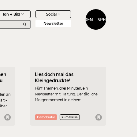
Ton + Bild
Social
SPENDEN
SPENDEN
Newsletter
28.01.2020
hen
Lies doch mal das
0
Artikel
zu
Kleingedruckte!
Fünf Themen, drei Minuten, ein
Newsletter mit Haltung. Der tägliche
den an
Morgenmoment in deinem
lt -
Posteingang.
ber.
eits
Demokratie
Klimakrise
r am
ren