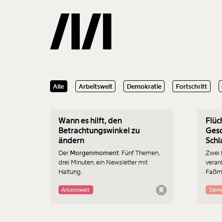
04.02.2020
03.02
Alle
Arbeitswelt
Demokratie
Fortschritt
Gemerkte
Wann es hilft, den
Flüc
0
Treffer
Betrachtungswinkel zu
Gesc
ändern
Schl
bete
Der
Morgenmoment
: Fünf Themen,
Zwei 
drei Minuten, ein Newsletter mit
veran
Haltung.
Faßma
AHS ü
Flüch
Arbeitswelt
Demo
Artike
zurüc
Schül