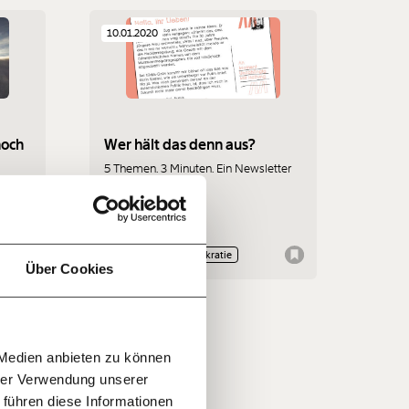
10.01.2020
f
noch
Wer hält das denn aus?
5 Themen. 3 Minuten. Ein Newsletter
mit Haltung.
r und
…
n
n
it
jährlich
iger
ratis
en
Klimakrise
Demokratie
Über Cookies
 den
 kaum
rn!
mmt
20€
30€
r
 Medien anbieten zu können
100€
€
ment:
hrer Verwendung unserer
r die
 führen diese Informationen
n Themen