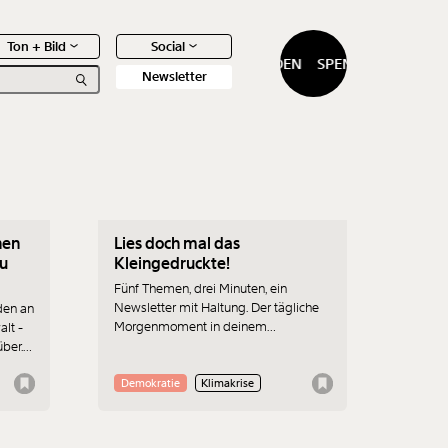
Ton + Bild
Social
SPENDEN
SPENDEN
Newsletter
28.01.2020
hen
Lies doch mal das
0
Artikel
zu
Kleingedruckte!
Fünf Themen, drei Minuten, ein
Newsletter mit Haltung. Der tägliche
den an
Morgenmoment in deinem
lt -
Posteingang.
ber.
eits
Demokratie
Klimakrise
r am
ren