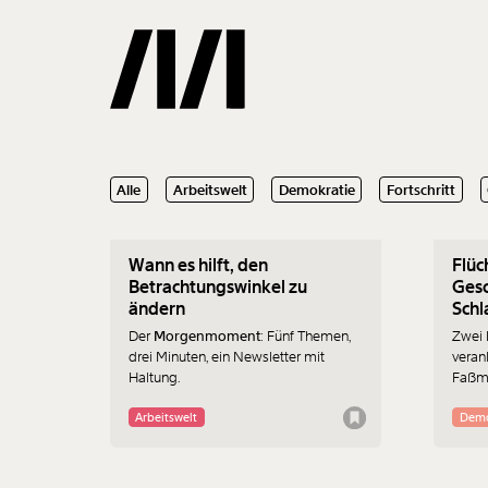
04.02.2020
03.02
Alle
Arbeitswelt
Demokratie
Fortschritt
Gemerkte
Wann es hilft, den
Flüc
0
Treffer
Betrachtungswinkel zu
Gesc
ändern
Schl
bete
Der
Morgenmoment
: Fünf Themen,
Zwei 
drei Minuten, ein Newsletter mit
veran
Haltung.
Faßma
AHS ü
Flüch
Arbeitswelt
Demo
Artike
zurüc
Schül