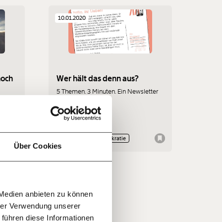
10.01.2020
f
noch
Wer hält das denn aus?
5 Themen. 3 Minuten. Ein Newsletter
mit Haltung.
r und
…
n
n
it
jährlich
iger
ratis
en
Klimakrise
Demokratie
Über Cookies
 den
 kaum
rn!
mmt
20€
30€
r
 Medien anbieten zu können
100€
€
ment:
hrer Verwendung unserer
r die
 führen diese Informationen
n Themen