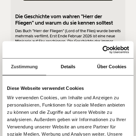
so bleiben. Kämpf’ mit uns für den Fortschritt und
unterstütze uns mit Deinem Mitgliedsbeitrag.
Die Geschichte vom wahren "Herr der
Du überweist lieber direkt?
Fliegen" und warum du sie kennen solltest
Hier unsere IBAN: AT34 4300 0498 0007 6017
Das Buch "Herr der Fliegen" (Lord of the Flies) wurde bereits
Kontoinhaber: Momentum Institut - Verein für
mehrmals verfilmt. Erst Ende Februar 2026 ist eine neue
sozialen Fortschritt
Miniserie auf Sky erschienen. Die Geschichte der immer
gewalttätigeren Kinder prägt seit Jahrzehnten unser
Denken mit. Dabei ist die reale Geschichte dahinter ganz
Ungleichheit
Kapitalismus
Jetzt
Deine Spende absetzen:
Fragen und Antworten.
anders abgelaufen.
einfach
Zustimmung
Details
Über Cookies
teilen.
18.02.2026
Diese Webseite verwendet Cookies
Wir verwenden Cookies, um Inhalte und Anzeigen zu
personalisieren, Funktionen für soziale Medien anbieten
E-Mail
zu können und die Zugriffe auf unsere Website zu
analysieren. Außerdem geben wir Informationen zu Ihrer
Immer auf dem Laufenden
Whatsapp
Verwendung unserer Website an unsere Partner für
bleiben mit unseren gratis
soziale Medien, Werbung und Analysen weiter. Unsere