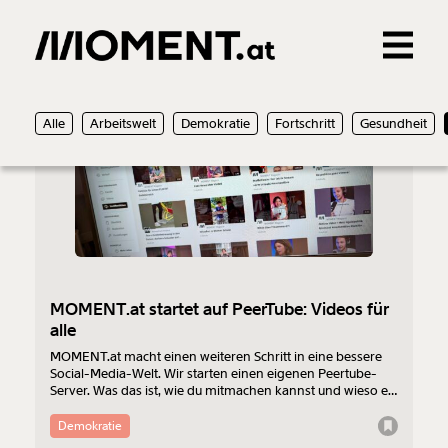
Gemerkte Inhalte
30.06.2026
Alle
Arbeitswelt
Demokratie
Fortschritt
Gesundheit
0
Treffer
0
Artikel
MOMENT.at startet auf PeerTube: Videos für
alle
MOMENT.at macht einen weiteren Schritt in eine bessere
Social-Media-Welt. Wir starten einen eigenen Peertube-
Server. Was das ist, wie du mitmachen kannst und wieso es
wichtig ist, erklären wir dir hier.
Demokratie