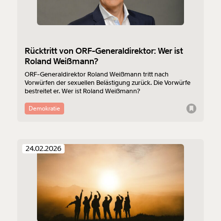
Rücktritt von ORF-Generaldirektor: Wer ist
Roland Weißmann?
ORF-Generaldirektor Roland Weißmann tritt nach
Vorwürfen der sexuellen Belästigung zurück. Die Vorwürfe
bestreitet er. Wer ist Roland Weißmann?
Demokratie
Veränderung
24.02.2026
beginnt mit Dir!
Werde
und wir können gemeinsam
Fördermitglied
unsere Wirtschaft so gestalten, dass sie für alle
funktioniert. Unsere Recherchen sind für alle frei im
Netz. Unabhängig und werbefrei. Und das wird auch