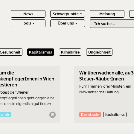
News
Schwerpunkte
Meinung
Tools
Über uns
Text
second
.2019
24.09.2019
Gesundheit
Kapitalismus
Klimakrise
Ungleichheit
 Inhalte
um die
Wir überwachen alle, auß
kenpflegerInnen in Wien
Steuer-RäuberInnen
estieren
Fünf Themen, drei Minuten, ein
Newsletter mit Haltung.
rotest der Wiener
enpflegerInnen geht gegen eine
, die sie eigentlich gut finden.
ndheit
Demokratie
Kapitalismus
Immer au