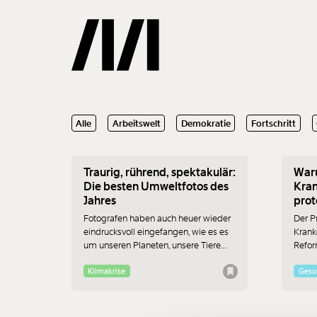
25.09.2019
24.09
Alle
Arbeitswelt
Demokratie
Fortschritt
Gemerkte
Traurig, rührend, spektakulär:
War
0
Treffer
Die besten Umweltfotos des
Kran
Jahres
prot
Fotografen haben auch heuer wieder
Der P
eindrucksvoll eingefangen, wie es es
Krank
um unseren Planeten, unsere Tiere
Reform
und unsere Lebenswelt steht.
Klimakrise
Gesu