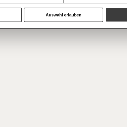
Du erhältst ein
PDF-Format, wel
und verschenken
Auswahl erlauben
Ich bin einverstanden, einen 
Newsletter zu erhalten. Mehr I
Datenschutz.
Weiter
Anmelden