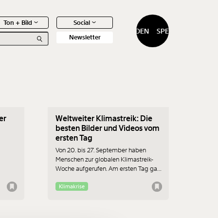
Ton + Bild
Social
SPENDEN
SPENDEN
Newsletter
20.09.2019
er
Weltweiter Klimastreik: Die
0
Artikel
besten Bilder und Videos vom
ersten Tag
Von 20. bis 27. September haben
Menschen zur globalen Klimastreik-
Woche aufgerufen. Am ersten Tag gab
es bereits viele Teilnehmer an Protest-
Aktionen.
Klimakrise
f