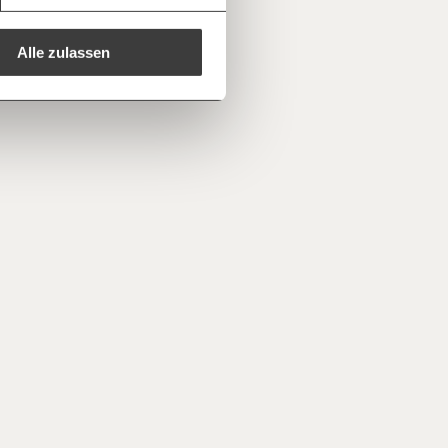
e E-Mail mit deiner Geschenkurkunde im
che Du ausdrucken oder weiterleiten
 kannst.
Alle zulassen
regelmäßigen
1/3
nformationen: