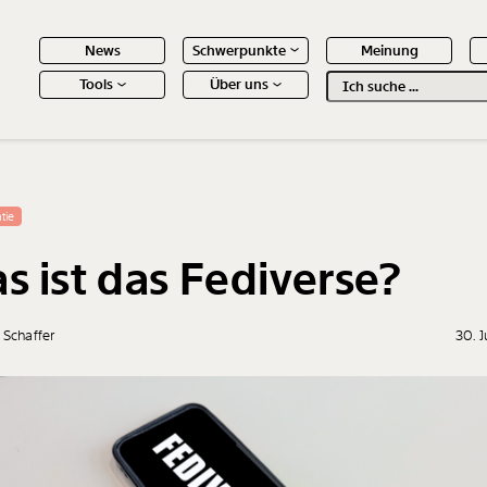
News
Schwerpunkte
Meinung
Tools
Über uns
Text
second
 Inhalte
tie
s ist das Fediverse?
 Schaffer
30. 