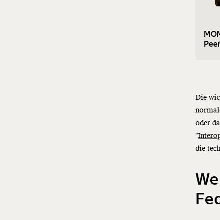
MOME
Peer
Die wic
normale
oder da
"
Intero
die tec
Wel
Fed