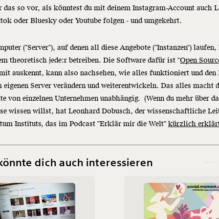
ir das so vor, als könntest du mit deinem Instagram-Account auch 
ktok oder Bluesky oder Youtube folgen - und umgekehrt.
puter ("Server"), auf denen all diese Angebote ("Instanzen") laufen,
m theoretisch jede:r betreiben. Die Software dafür ist "
Open Sourc
mit auskennt, kann also nachsehen, wie alles funktioniert und den
 eigenen Server verändern und weiterentwickeln. Das alles macht d
te von einzelnen Unternehmen unabhängig. (Wenn du mehr über d
se wissen willst, hat Leonhard Dobusch, der wissenschaftliche Lei
m Instituts, das im Podcast "Erklär mir die Welt"
kürzlich erklärt
könnte dich auch interessieren