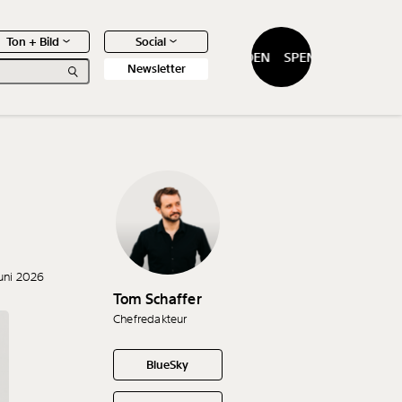
Ton + Bild
Social
SPENDEN
SPENDEN
Newsletter
0
Artikel
Juni 2026
Tom Schaffer
Chefredakteur
BlueSky