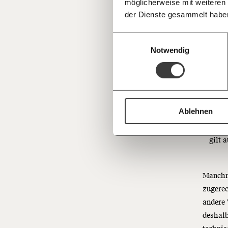
möglicherweise mit weiteren
Deine Spende absetzen:
Fragen und 
und k
der Dienste gesammelt habe
Loop
vor a
Einwilligungsauswahl
Peer
Notwendig
Frie
Lem
Word
Softw
Ablehnen
betri
das F
gilt 
Manchm
zugerec
andere 
deshalb