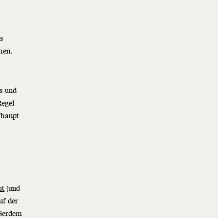
as
hen.
s und
Regel
rhaupt
ut
(und
uf der
ußerdem