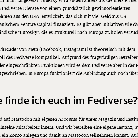
ch nicht umgesetzt. Bluesky wird zudem anders als die meisten der
 Fediverse-Dienste von einem grundsätzlich gewinnorientierten
hmen aus den USA entwickelt, das sich mit viel Geld aus US-
nischem Venture Capital finanziert. Es gibt aber Initiativen wie d
ändische "
Eurosky
", die es strukturell nach Europa zu holen versuc
Threads
" von Meta (Facebook, Instagram) ist theoretisch mit dem
ll des Fediverse kompatibel. Aufgrund des fragwürdigen Betreiber
er eingeschränkten Funktionen wird es dem Fediverse aber in der 
ugeschrieben. In Europa funktioniert die Anbindung auch noch übe
 finde ich euch im Fediverse?
nd auf Mastodon mit eigenen Accounts
für unser Magazin
und
Instit
einzelne Mitarbeiter:innen
). Und wir betreiben eine eigene Instanz, a
h ein Konto anlegen und damit an Mastodon teilnehmen kannst. A