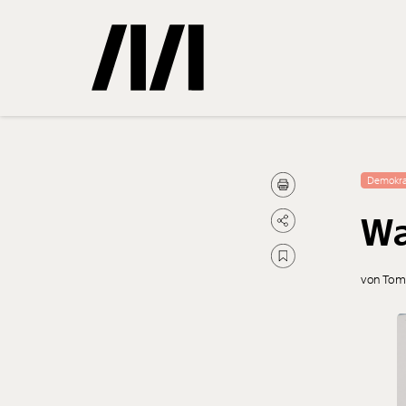
Gemerkte
Demokra
Wa
0
Treffer
von Tom