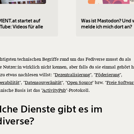
NT.at startet auf
Was ist Mastodon? Und 
Tube: Videos für alle
melde ich mich dort an?
htigsten technischen Begriffe rund um das Fediverse musst du als
 Nutzer:in wirklich nicht kennen, aber falls du sie einmal gehört 
zu etwas nachlesen willst: "
Dezentralisierung
", "
Föderierung
",
perabilität
", "
Datensouveränität
", "
Open Source
" bzw. "
Freie Softwar
hnische Basis ist das "
ActivityPub
"-Protokoll.
che Dienste gibt es im
iverse?