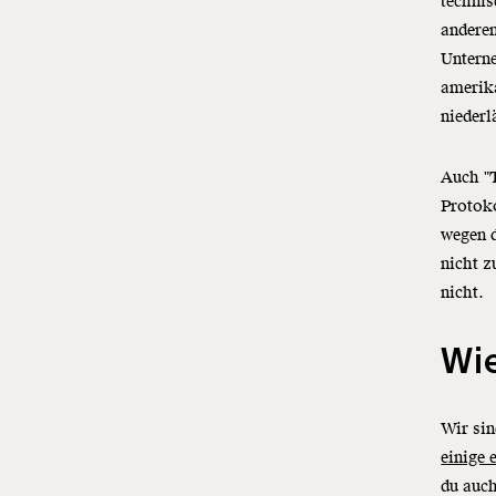
technis
anderen
Unterne
amerika
niederl
Auch "
Protoko
wegen d
nicht z
nicht.
Wie
Wir si
einige 
du auc