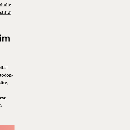
nhalte
titut
)
 im
elbst
stodon-
wäre,
iese
m