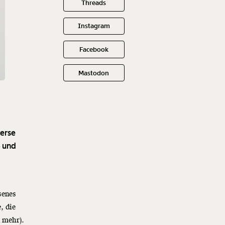
Threads
Instagram
Facebook
Mastodon
h
verse
- und
senes
, die
n mehr).