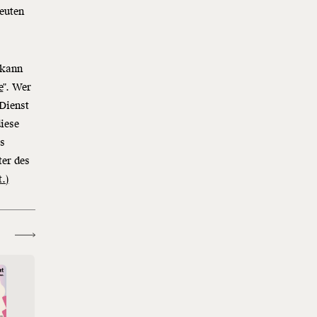
Leuten
 kann
e
". Wer
 Dienst
iese
as
ter des
.)