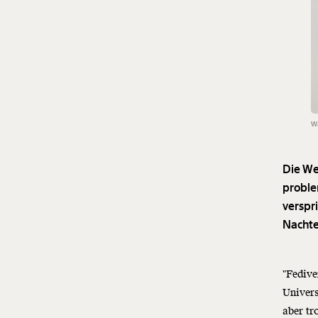
Wa
Die We
proble
verspri
Nachte
"Fedive
Univers
aber tr