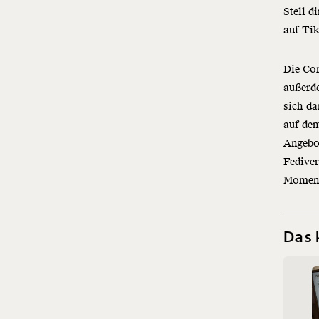
Stell d
auf Ti
Die Com
außerde
sich da
auf dem
Angebo
Fediver
Momentu
Das 