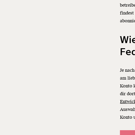
betreib
findest
abonni
Wie
Fed
Je nach
am lieb
Konto k
dir dor
Entwic
Auswah
Konto u