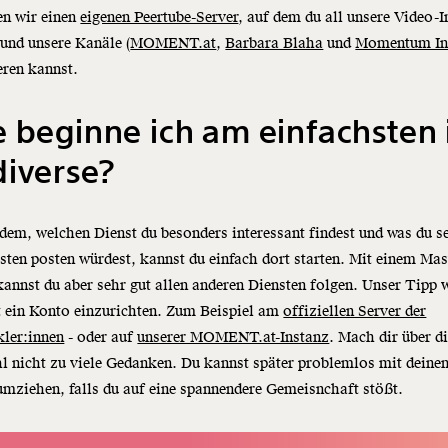
en wir einen
eigenen Peertube-Server
, auf dem du all unsere Video-I
 und unsere Kanäle (
MOMENT.at
,
Barbara Blaha
und
Momentum Ins
eren kannst.
 beginne ich am einfachsten
iverse?
dem, welchen Dienst du besonders interessant findest und was du s
sten posten würdest, kannst du einfach dort starten. Mit einem Ma
annst du aber sehr gut allen anderen Diensten folgen. Unser Tipp 
t ein Konto einzurichten. Zum Beispiel am
offiziellen Server der
kler:innen
- oder auf
unserer MOMENT.at-Instanz
. Mach dir über d
l nicht zu viele Gedanken. Du kannst später problemlos mit deine
mziehen, falls du auf eine spannendere Gemeisnchaft stößt.