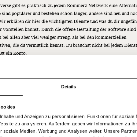
verse gibt es praktisch zu jedem Kommerz-Netzwerk eine Alternati
sind populärer und bestehen schon länger, andere sind neu und no
Wir erklären dir hier die wichtigsten Dienste und was du dir ungefäh
r vorstellen kannst. Durch die offene Gestaltung der Software sind
 bei allen aber viel weniger streng, als bei den kommerziellen
Immer au
tiven, die du vermutlich kennst. Du brauchst nicht bei jedem Diens
ng
dem
gt ein Konto.
Ich werde Fördermitglied* 
Laufende
 Dir!
odon
:
Das ist der wahrscheinlich einfachste Einstieg in das Fedive
bleiben m
monatlich
ist Mastodon?
Mastodon ist ein Microblogging-Tool nach dem Vorb
unseren g
gemeinsam unsere Wirtschaft so
ren Twitter. Hier werden vor allem kurze Text-Updates gepostet un
Details
E-Mail-
… mit einem Beitrag von* …
 Unsere Recherchen sind für alle frei
E-Mail
Whatsapp
ch
 und allen möglichen Medienformen kombiniert. Es ist auch der g
d das wird auch so bleiben.
Newslette
t mit den meisten Server-Anbietern - und der, der am besten dazu g
unterstütze uns mit Deinem
10€
.
Cookies
Telegram
Messenge
um die meisten Inhalte anderer Plattformen einfach nur passiv zu
nhalte und Anzeigen zu personalisieren, Funktionen für soziale
50€
mieren. Es gibt auch andere Twitter-ähnliche Dienste im Fedivers
Morgenmo
Website zu analysieren. Außerdem geben wir Informationen zu I
Facebook
Mastodon
007 6017
key
,
Pleroma
).
Knackig übe
 für sozialen Fortschritt
r soziale Medien, Werbung und Analysen weiter. Unsere Partner
wichtigste
lfed
:
Das ist das Instagram des Fediverse. Hier kannst du Fotos, V