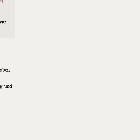
wie
Mastodon-Einstieg leicht
gemacht: social.moment.at
haben
e
" und