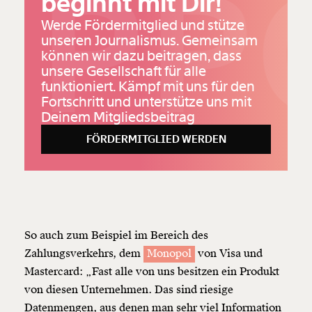
UPP
beginnt mit Dir!
Werde Fördermitglied und stütze
unseren Journalismus. Gemeinsam
können wir dazu beitragen, dass
unsere Gesellschaft für alle
funktioniert. Kämpf mit uns für den
Fortschritt und unterstütze uns mit
Deinem Mitgliedsbeitrag
FÖRDERMITGLIED WERDEN
So auch zum Beispiel im Bereich des
Zahlungsverkehrs, dem
Monopol
von Visa und
Mastercard: „Fast alle von uns besitzen ein Produkt
von diesen Unternehmen. Das sind riesige
Datenmengen, aus denen man sehr viel Information