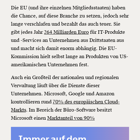
Die EU (und ihre einzelnen Mitgliedsstaaten) haben
die Chance, auf diese Branche zu setzen, jedoch sehr
lange verschlafen und bezahlt das auch teuer. Sie
gibt jedes Jahr
264 Milliarden Euro
für IT-Produkte
und -Services an Unternehmen aus Drittstaaten aus
und macht sich damit enorm abhängig. Die EU-
Kommission hielt selbst lange an Produkten von US-
amerikanischen Unternehmen fest.
Auch ein Großteil der nationalen und regionalen
Verwaltung läuft über die Dienste dieser
Unternehmen. Microsoft, Google und Amazon
kontrollieren rund
70% des europäischen Cloud-
Markts
. Im Bereich der Büro-Software besitzt
Veränderung
Microsoft einen
Marktanteil von 90%
beginnt mit Dir!
Immer auf dem
Werde
und wir können gemeinsam
Fördermitglied