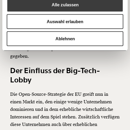
stärker in Europa zu verankern. Projekte, die etwa in
Alle zulassen
Anmelden
Stiftungen oder offenen Strukturen organisiert sind,
Bluesky
Ich spende einmalig
lassen sich nicht so einfach verkaufen oder
Auswahl erlauben
aufkaufen. Die Sicherheit, dass die Software
20€
40€
unabhängig bleibt und das Geld, das die EU
https://www.moment.at/story/europa-open-source/
Kopieren
Ablehnen
investiert, nicht woanders landet, ist laut Sebastian
60€
100€
Kneidinger durch Open-Source-Software mehr
gegeben.
150€
€
Der Einfluss der Big-Tech-
Ich möchte meine Spende verschenken.
Lobby
Du erhältst eine E-Mail mit deiner
Geschenkurkunde im PDF-Format, welche Du
ausdrucken oder weiterleiten und verschenken
Die Open-Source-Strategie der EU greift nun in
kannst.
einen Markt ein, den einige wenige Unternehmen
dominieren und in dem erhebliche wirtschaftliche
Interessen auf dem Spiel stehen. Zusätzlich verfügen
Weiter
diese Unternehmen auch über erheblichen