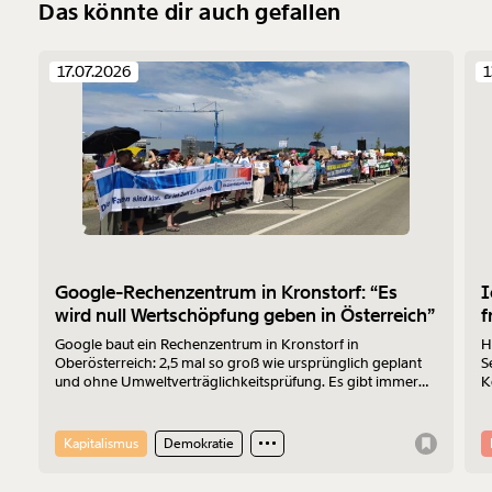
Das könnte dir auch gefallen
17.07.2026
1
Google-Rechenzentrum in Kronstorf: “Es
I
wird null Wertschöpfung geben in Österreich”
f
Google baut ein Rechenzentrum in Kronstorf in
H
Oberösterreich: 2,5 mal so groß wie ursprünglich geplant
S
und ohne Umweltverträglichkeitsprüfung. Es gibt immer
K
mehr Widerstand. Am 17.7.2026 wurde protestiert. Der
Z
Sprecher der „Bürger:inneninitiative Rechenzentrum
Kronstorf“ Harald Müllner erklärt im Interview, wo die
Kapitalismus
Demokratie
Probleme liegen und was er sich vom Protest erhofft.