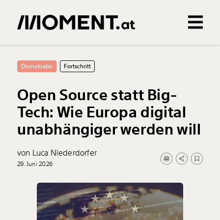
Gemerkte Inhalte
0
Treffer
0
Artikel
Demokratie
Fortschritt
Open Source statt Big-
Tech: Wie Europa digital
unabhängiger werden will
von Luca Niederdorfer
29. Juni 2026