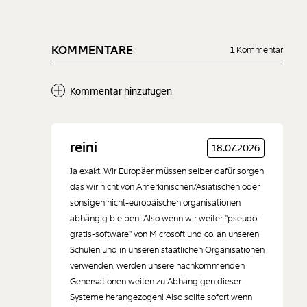
KOMMENTARE
1 Kommentar
Kommentar hinzufügen
Neuen Kommentar
reini
18.07.2026
hinzufügen
Ja exakt. Wir Europäer müssen selber dafür sorgen
das wir nicht von Amerkinischen/Asiatischen oder
sonsigen nicht-europäischen organisationen
abhängig bleiben! Also wenn wir weiter "pseudo-
gratis-software" von Microsoft und co. an unseren
Der Inhalt dieses Feldes wird nicht öffentlich zugänglich angezeigt.
Schulen und in unseren staatlichen Organisationen
verwenden, werden unsere nachkommenden
Genersationen weiten zu Abhängigen dieser
Systeme herangezogen! Also sollte sofort wenn