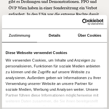
gibt es Drohungen und Demonstrationen. FPÖ und
Hier unsere IBAN: AT34 4300 0498 0007 6017
ÖVP Wien haben in einer Sondersitzung ein Verbot
Kontoinhaber: Momentum Institut - Verein für
gefordert. In den USA war die extreme Rechte damit
sozialen Fortschritt
in manchen Staaten bereits erfolgreich.
Jetzt
Deine Spende absetzen:
Fragen und Antworten.
Was tatsächlich bei den Lesungen passiert, wissen sie
einfach
Zustimmung
Details
Über Cookies
nicht. Wir haben mit Candy darüber gesprochen,
teilen.
warum sie die Kinderbuchlesungen macht und was
dort eigentlich passiert.
Diese Webseite verwendet Cookies
Wir verwenden Cookies, um Inhalte und Anzeigen zu
personalisieren, Funktionen für soziale Medien anbieten
E-Mail
Bitte
akzeptiere unsere Cookies
um den
zu können und die Zugriffe auf unsere Website zu
analysieren. Außerdem geben wir Informationen zu Ihrer
Inhalt zu sehen.
Immer auf dem Laufenden
Whatsapp
Verwendung unserer Website an unsere Partner für
bleiben mit unseren gratis
soziale Medien, Werbung und Analysen weiter. Unsere
E-Mail-Newslettern!
Partner führen diese Informationen möglicherweise mit
Telegram
weiteren Daten zusammen, die Sie ihnen bereitgestellt
haben oder die sie im Rahmen Ihrer Nutzung der Dienste
Ich werde Fördermitglied* …