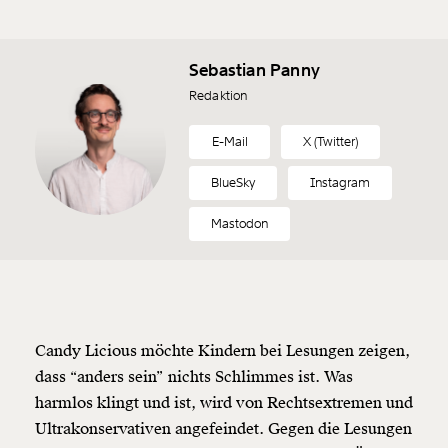
Sebastian Panny
Redaktion
E-Mail
X (Twitter)
BlueSky
Instagram
Veränderung
Mastodon
beginnt mit Dir!
Werde
und wir können gemeinsam
Fördermitglied
unsere Wirtschaft so gestalten, dass sie für alle
funktioniert. Unsere Recherchen sind für alle frei im
Candy Licious möchte Kindern bei Lesungen zeigen,
Netz. Unabhängig und werbefrei. Und das wird auch
dass “anders sein” nichts Schlimmes ist. Was
so bleiben. Kämpf’ mit uns für den Fortschritt und
harmlos klingt und ist, wird von Rechtsextremen und
unterstütze uns mit Deinem Mitgliedsbeitrag.
Ultrakonservativen angefeindet. Gegen die Lesungen
Du überweist lieber direkt?