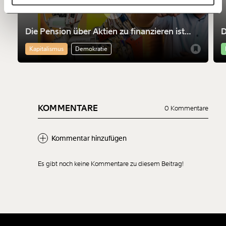
60€
100€
150€
€
Die Pension über Aktien zu finanzieren ist
D
nicht nur riskant. Sie macht die Finanzmärkte
M
Kapitalismus
Demokratie
mächtiger
Ich möchte meine Spende verschenken.
Du erhältst eine E-Mail mit deiner
Geschenkurkunde im PDF-Format, welche Du
ausdrucken oder weiterleiten und verschenken
kannst.
KOMMENTARE
0 Kommentare
Weiter
Kommentar hinzufügen
1/3
Es gibt noch keine Kommentare zu diesem Beitrag!
Neuen Kommentar
hinzufügen