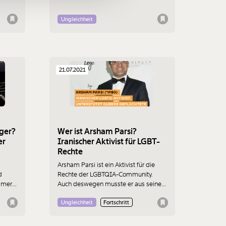
Frauen beschrieben.
r allem
Ungleichheit
ppe
ür die
21.07.2021
ger?
Wer ist Arsham Parsi?
er
Iranischer Aktivist für LGBT-
Rechte
Arsham Parsi ist ein Aktivist für die
d
Rechte der LGBTQIA-Community.
mmer
Auch deswegen musste er aus seiner
r ist
Heimat, dem Iran, fliehen.
n
Ungleichheit
Fortschritt
te.