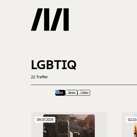
Gemerkte
LGBTIQ
0
Treffer
22
Treffer
Alle
News
Video
09.07.2025
02.10