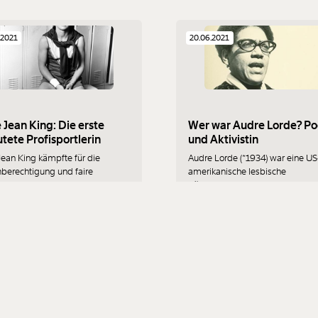
ommunity findest du hier.
.2021
20.06.2021
ie Jean King: Die erste
Wer war Audre Lorde? Po
tete Profisportlerin
und Aktivistin
 Jean King kämpfte für die
Audre Lorde (*1934) war eine US
hberechtigung und faire
amerikanische lesbische
lung von Frauen auf den
Bürgerrechtlerin, Poetin und
splätzen. Die Tennisspielerin war
Feministin.
der ersten geouteten
kratie
Fortschritt
Ungleichheit
Fortschritt
portlerinnen. Wir stellen sie vor.
.2021