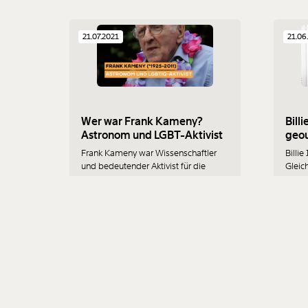
der C
21.07.2021
21.06
Wer war Frank Kameny?
Bill
Astronom und LGBT-Aktivist
geou
Frank Kameny war Wissenschaftler
Billie
und bedeutender Aktivist für die
Gleic
Rechte der LGBT-Community.
Bezah
Tenni
eine 
Fortschritt
Ungleichheit
Demo
Profis
04.06.2021
18.01