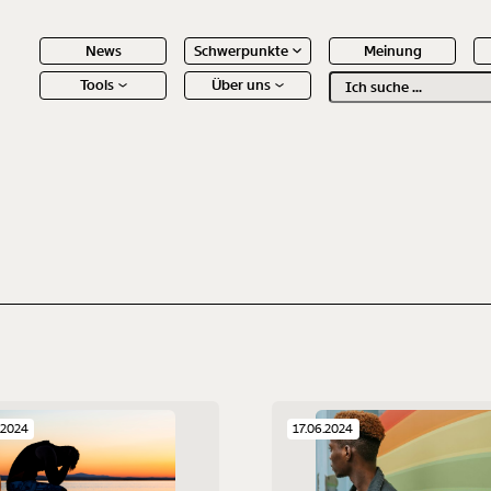
News
Schwerpunkte
Meinung
Tools
Über uns
Text
second
 Inhalte
.2024
17.06.2024