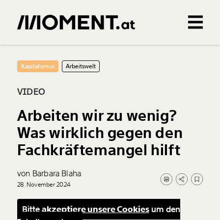
Gemerkte Inhalte
0
Treffer
0
Artikel
Kapitalismus
Arbeitswelt
VIDEO
Arbeiten wir zu wenig?
Was wirklich gegen den
Fachkräftemangel hilft
von Barbara Blaha
28. November 2024
Bitte
akzeptiere unsere Cookies
um den