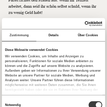
Partei richtet den Frauen aus: Wenn ihr Teilzeit
sozialen Fortschritt
arbeitet, dann seid ihr schön selbst schuld, wenn ihr
zu wenig Geld habt!
Jetzt
Deine Spende absetzen:
Fragen und Antworten.
Mittlerweile hat die ÖVP einen neuen Schmäh
einfach
gefunden eine neue Verpackung für das Ganze. Ganz
teilen.
schlau: Bestrafen wir doch nicht die Teilzeit,
Zustimmung
Details
Über Cookies
sondern belohnen wir alle, die viel arbeiten! Was –
unterm Strich – ja steuerlich dasselbe ist, aber wird
Diese Webseite verwendet Cookies
schon irgendwie reingehen, der Schmäh? Solange
Wir verwenden Cookies, um Inhalte und Anzeigen zu
E-Mail
halt niemand nachrechnet!
personalisieren, Funktionen für soziale Medien anbieten zu
können und die Zugriffe auf unsere Website zu analysieren.
Immer auf dem Laufenden
Vorschläge nur für
Außerdem geben wir Informationen zu Ihrer Verwendung unserer
Whatsapp
bleiben mit unseren gratis
Website an unsere Partner für soziale Medien, Werbung und
besserverdienende Männer
Analysen weiter. Unsere Partner führen diese Informationen
E-Mail-Newslettern!
werden nicht helfen
möglicherweise mit weiteren Daten zusammen, die Sie ihnen
Telegram
bereitgestellt haben oder die sie im Rahmen Ihrer Nutzung der
Dienste gesammelt haben.
Ich werde Fördermitglied* …
Dann würde man nämlich draufkommen, dass die
Knackig über die
Morgenmoment:
Einwilligungsauswahl
Messenger
Maßnahmen, die da vorgeschlagen werden,
wichtigsten Themen informiert bleiben -
Notwendig