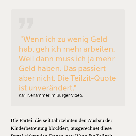
"Wenn ich zu wenig Geld
hab, geh ich mehr arbeiten.
Veränderung
Weil dann muss ich ja mehr
beginnt mit Dir!
Geld haben. Das passiert
aber nicht. Die Teilzit-Quote
Werde
und wir können gemeinsam
Fördermitglied
unsere Wirtschaft so gestalten, dass sie für alle
ist unverändert."
funktioniert. Unsere Recherchen sind für alle frei im
Karl Nehammer im Burger-Video.
Netz. Unabhängig und werbefrei. Und das wird auch
so bleiben. Kämpf’ mit uns für den Fortschritt und
unterstütze uns mit Deinem Mitgliedsbeitrag.
Die Partei, die seit Jahrzehnten den Ausbau der
Du überweist lieber direkt?
Kinderbetreuung blockiert, ausgerechnet diese
Hier unsere IBAN: AT34 4300 0498 0007 6017
Kontoinhaber: Momentum Institut - Verein für