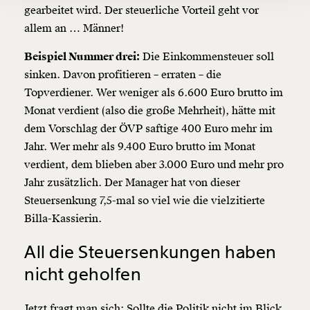
150€
€
gearbeitet wird. Der steuerliche Vorteil geht vor
allem an … Männer!
Ich möchte meine Spende verschenken.
Beispiel Nummer drei:
Die Einkommensteuer soll
Du erhältst eine E-Mail mit deiner
sinken. Davon profitieren – erraten – die
Geschenkurkunde im PDF-Format, welche Du
ausdrucken oder weiterleiten und verschenken
Topverdiener. Wer weniger als 6.600 Euro brutto im
kannst.
Monat verdient (also die große Mehrheit), hätte mit
dem Vorschlag der ÖVP saftige 400 Euro mehr im
Jahr. Wer mehr als 9.400 Euro brutto im Monat
Weiter
verdient, dem blieben aber 3.000 Euro und mehr pro
1/3
Jahr zusätzlich. Der Manager hat von dieser
Steuersenkung 7,5-mal so viel wie die vielzitierte
Billa-Kassierin.
All die Steuersenkungen haben
nicht geholfen
Jetzt fragt man sich: Sollte die Politik nicht im Blick