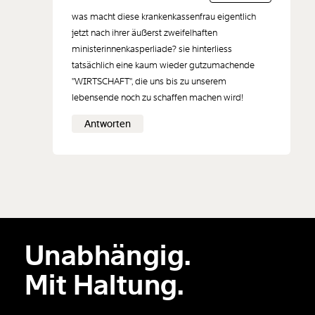
hinzufügen
was macht diese krankenkassenfrau eigentlich
jetzt nach ihrer äußerst zweifelhaften
ministerinnenkasperliade? sie hinterliess
tatsächlich eine kaum wieder gutzumachende
"WIRTSCHAFT", die uns bis zu unserem
Der Inhalt dieses Feldes wird nicht öffentlich zugänglich angezeigt.
lebensende noch zu schaffen machen wird!
Antworten
Unabhängig.
Mit Haltung.