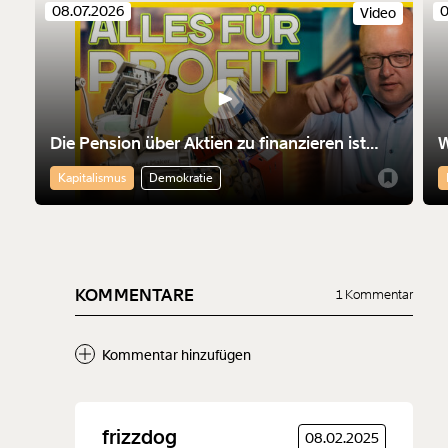
08.07.2026
0
Video
Die Pension über Aktien zu finanzieren ist
W
nicht nur riskant. Sie macht die Finanzmärkte
M
Kapitalismus
Demokratie
mächtiger
KOMMENTARE
1 Kommentar
Kommentar hinzufügen
Neuen Kommentar
frizzdog
08.02.2025