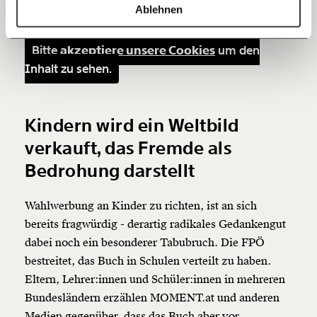
Erzählung, wie die FPÖ sie
heute eben oft und
https://www.moment.at/story/fpoe-kinderbuch-wie-die-fpoe-versucht-kinder-politisch-zu-beeinflussen/
Kopieren
Ablehnen
beständig verkauft
.
60€
100€
Bitte
akzeptiere unsere Cookies
um den
150€
€
Inhalt zu sehen.
Ich möchte meine Spende verschenken.
Du erhältst eine E-Mail mit deiner
Kindern wird ein Weltbild
Geschenkurkunde im PDF-Format, welche Du
ausdrucken oder weiterleiten und verschenken
verkauft, das Fremde als
kannst.
Bedrohung darstellt
Wahlwerbung an Kinder zu richten, ist an sich
Weiter
bereits fragwürdig - derartig radikales Gedankengut
1/3
dabei noch ein besonderer Tabubruch. Die FPÖ
bestreitet, das Buch in Schulen verteilt zu haben.
Eltern, Lehrer:innen und Schüler:innen in mehreren
Bundesländern erzählen MOMENT.at und anderen
Medien gegenüber, dass das Buch aber vor