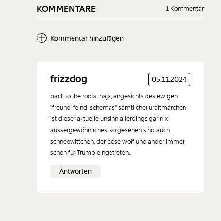
KOMMENTARE
1 Kommentar
Kommentar hinzufügen
Neuen Kommentar
frizzdog
05.11.2024
hinzufügen
back to the roots: naja, angesichts des ewigen
"freund-feind-schemas" sämtlicher uraltmärchen
ist dieser aktuelle unsinn allerdings gar nix
aussergewöhnliches. so gesehen sind auch
schneewittchen, der böse wolf und ander immer
Der Inhalt dieses Feldes wird nicht öffentlich zugänglich angezeigt.
schon für Trump eingetreten..
Antworten