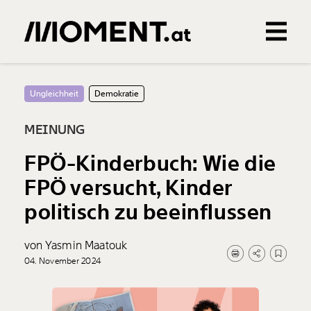
Gemerkte Inhalte
0
Treffer
0
Artikel
Ungleichheit
Demokratie
MEINUNG
FPÖ-Kinderbuch: Wie die
FPÖ versucht, Kinder
politisch zu beeinflussen
von Yasmin Maatouk
04. November 2024