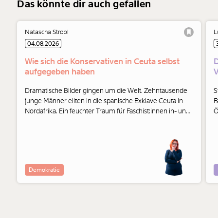
Das könnte dir auch gefallen
Natascha Strobl
L
04.08.2026
Wie sich die Konservativen in Ceuta selbst
D
aufgegeben haben
V
Dramatische Bilder gingen um die Welt. Zehntausende
S
junge Männer eilten in die spanische Exklave Ceuta in
F
Nordafrika. Ein feuchter Traum für Faschist:innen in- und
Ö
außerhalb der Parlamente. Und auch die Konservativen
haben ihre Seite gewählt.
Demokratie