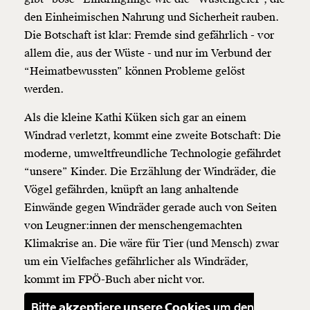
den Einheimischen Nahrung und Sicherheit rauben.
Die Botschaft ist klar: Fremde sind gefährlich - vor
allem die, aus der Wüste - und nur im Verbund der
“Heimatbewussten” können Probleme gelöst
werden.
Als die kleine Kathi Küken sich gar an einem
Windrad verletzt, kommt eine zweite Botschaft: Die
moderne, umweltfreundliche Technologie gefährdet
Veränderung
“unsere” Kinder. Die Erzählung der Windräder, die
beginnt mit Dir!
Vögel gefährden, knüpft an lang anhaltende
Einwände gegen Windräder gerade auch von Seiten
von Leugner:innen der menschengemachten
Werde
und wir können gemeinsam
Fördermitglied
unsere Wirtschaft so gestalten, dass sie für alle
Klimakrise an. Die wäre für Tier (und Mensch) zwar
funktioniert. Unsere Recherchen sind für alle frei im
um ein Vielfaches gefährlicher als Windräder,
Netz. Unabhängig und werbefrei. Und das wird auch
kommt im FPÖ-Buch aber nicht vor.
so bleiben. Kämpf’ mit uns für den Fortschritt und
unterstütze uns mit Deinem Mitgliedsbeitrag.
Bitte
akzeptiere unsere Cookies
um den