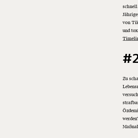
schnell
Jährige
von Tik
und to
Timeli
#2
Zu sch
Lebensm
versuch
strafba
Özdemir
werden"
Maßnah