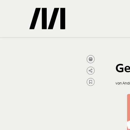
Gemerkte
Ge
0
Treffer
von And