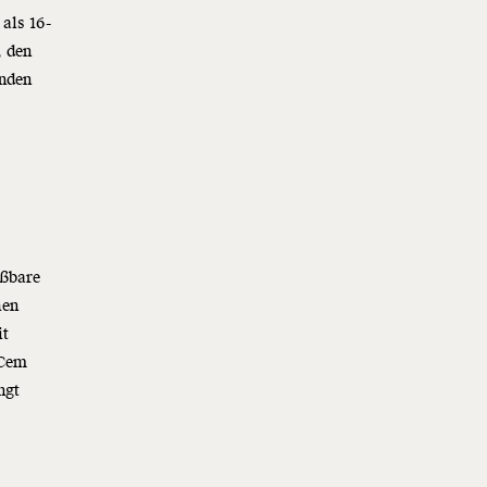
 als 16-
, den
anden
eßbare
hen
it
 Cem
ngt