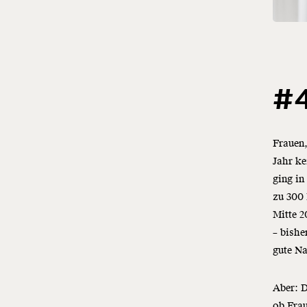
#4
Frauen,
Jahr ke
ging i
zu 300 
Mitte 2
– bishe
gute Na
Aber: D
ob Frau