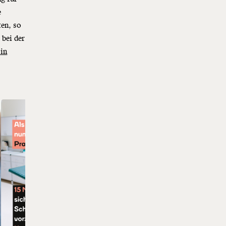
e
ten, so
 bei der
 in