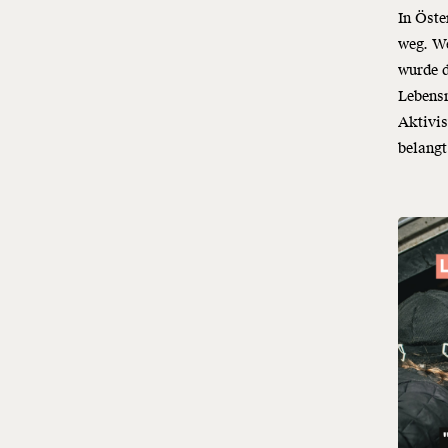
In Öste
weg. We
wurde d
Lebensm
Aktivi
belangt