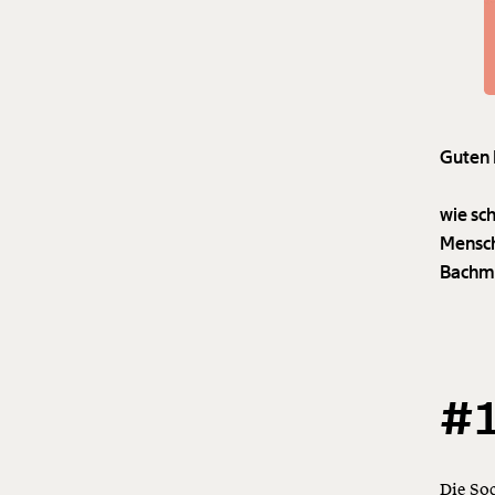
Guten
wie sc
Mensch
Bachm
#1
Die So