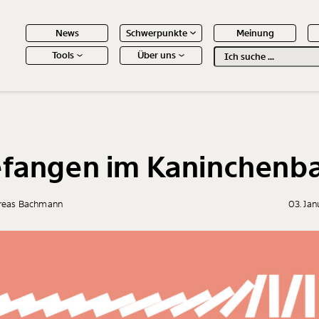
News
Schwerpunkte
Meinung
Tools
Über uns
Text
second
 Inhalte
fangen im Kaninchenb
reas Bachmann
03. Ja