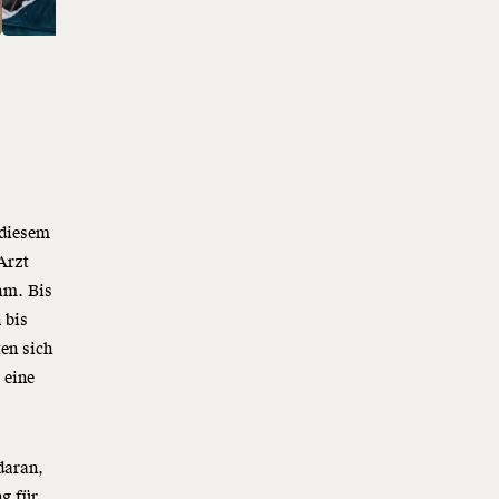
 diesem
Arzt
hm. Bis
 bis
ten sich
 eine
daran,
g für