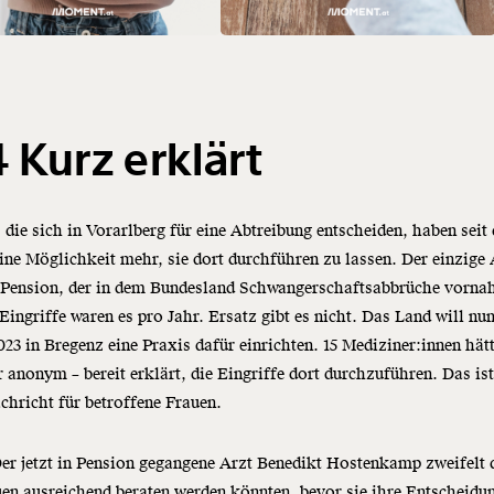
 Kurz erklärt
 die sich in Vorarlberg für eine Abtreibung entscheiden, haben seit
ine Möglichkeit mehr, sie dort durchführen zu lassen. Der einzige 
n Pension, der in dem Bundesland Schwangerschaftsabbrüche vorna
Eingriffe waren es pro Jahr. Ersatz gibt es nicht. Das Land will nun
023 in Bregenz eine Praxis dafür einrichten. 15 Mediziner:innen hät
r anonym – bereit erklärt, die Eingriffe dort durchzuführen. Das ist
chricht für betroffene Frauen.
er jetzt in Pension gegangene Arzt Benedikt Hostenkamp zweifelt 
en ausreichend beraten werden könnten, bevor sie ihre Entscheidun