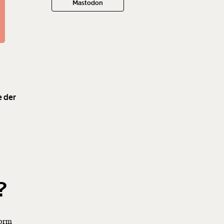
Mastodon
e der
?
norm