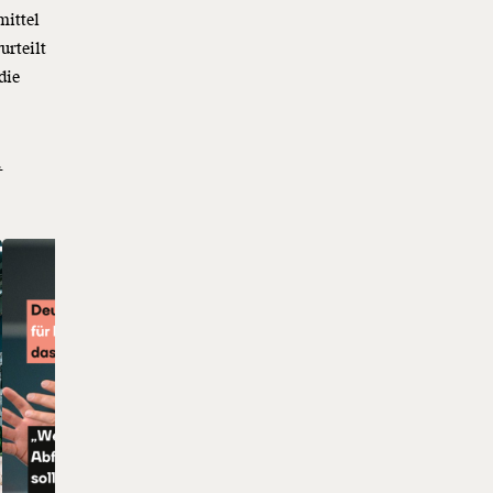
mittel
urteilt
die
.