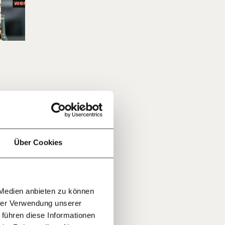
f
…
n
it
jährlich
mmer
ratis
Über Cookies
, mit
nt
rn!
reitet
20€
30€
r
die
 Medien anbieten zu können
100€
€
ment:
hrer Verwendung unserer
r die
 führen diese Informationen
n Themen
andard.