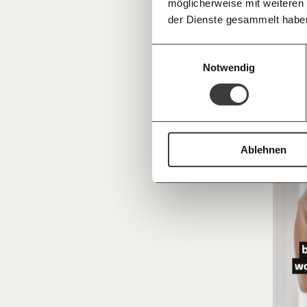
möglicherweise mit weiteren
Deine Spende absetzen:
Fragen und 
Die Sor
der Dienste gesammelt habe
weil V
eingen
Einwilligungsauswahl
Notwendig
Arbeit 
Ablehnen