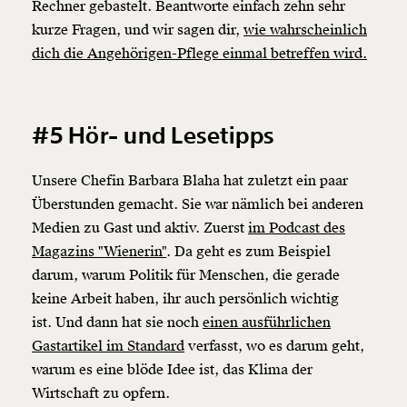
ausdrucken oder weiterleiten und verschenken
Rechner gebastelt. Beantworte einfach zehn sehr
kannst.
kurze Fragen, und wir sagen dir,
wie wahrscheinlich
dich die Angehörigen-Pflege einmal betreffen wird.
Weiter
1/3
#5 Hör- und Lesetipps
Unsere Chefin Barbara Blaha hat zuletzt ein paar
Überstunden gemacht. Sie war nämlich bei anderen
Medien zu Gast und aktiv. Zuerst
im Podcast des
Magazins "Wienerin"
. Da geht es zum Beispiel
darum, warum Politik für Menschen, die gerade
keine Arbeit haben, ihr auch persönlich wichtig
ist. Und dann hat sie noch
einen ausführlichen
Gastartikel im Standard
verfasst, wo es darum geht,
warum es eine blöde Idee ist, das Klima der
Wirtschaft zu opfern.