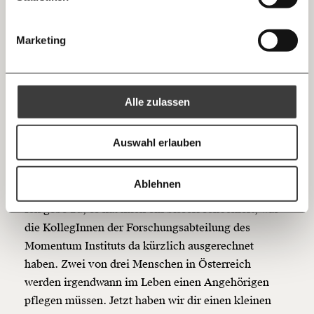
10€
20€
— Florian Schweitzer
(@FSchweitzer)
July 19,
Threads
30€
50€
Marketing
2020
Ich bin einverstanden, einen regelmäßigen Newsletter zu erhalten.
100€
€
Mehr Informationen:
Datenschutz.
RSS
Alle zulassen
Anmelden
Bluesky
Ich spende einmalig
Auswahl erlauben
20€
40€
#4 Ausgerechnet
https://www.moment.at/story/hier-sind-deine-1000-euro/
Kopieren
Ablehnen
60€
100€
Ich gebe zu, es hat mich ein bisserl schockiert, was
die KollegInnen der Forschungsabteilung des
150€
€
Momentum Instituts da kürzlich ausgerechnet
haben. Zwei von drei Menschen in Österreich
Ich möchte meine Spende verschenken.
werden irgendwann im Leben einen Angehörigen
Du erhältst eine E-Mail mit deiner
pflegen müssen. Jetzt haben wir dir einen kleinen
Geschenkurkunde im PDF-Format, welche Du