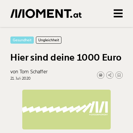
Gemerkte Inhalte
0
Treffer
0
Artikel
Gesundheit
Ungleichheit
Hier sind deine 1000 Euro
von Tom Schaffer
21. Juli 2020