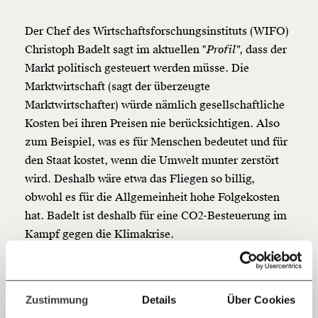
Veränderung
Der Chef des Wirtschaftsforschungsinstituts (WIFO)
beginnt mit Dir!
Christoph Badelt sagt im aktuellen "
Profil"
, dass der
Markt politisch gesteuert werden müsse. Die
Marktwirtschaft (sagt der überzeugte
Werde
und wir können gemeinsam
Fördermitglied
Marktwirtschafter) würde nämlich gesellschaftliche
unsere Wirtschaft so gestalten, dass sie für alle
funktioniert. Unsere Recherchen sind für alle frei im
Kosten bei ihren Preisen nie berücksichtigen. Also
Netz. Unabhängig und werbefrei. Und das wird auch
zum Beispiel, was es für Menschen bedeutet und für
so bleiben. Kämpf’ mit uns für den Fortschritt und
den Staat kostet, wenn die Umwelt munter zerstört
unterstütze uns mit Deinem Mitgliedsbeitrag.
wird. Deshalb wäre etwa das Fliegen so billig,
Du überweist lieber direkt?
obwohl es für die Allgemeinheit hohe Folgekosten
Hier unsere IBAN: AT34 4300 0498 0007 6017
hat. Badelt ist deshalb für eine CO2-Besteuerung im
Kontoinhaber: Momentum Institut - Verein für
Kampf gegen die Klimakrise.
sozialen Fortschritt
#3 Altpapier
Jetzt
Deine Spende absetzen:
Fragen und Antworten.
einfach
Zustimmung
Details
Über Cookies
Wunderst du dich manchmal beim Blick in