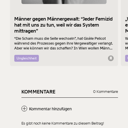
Männer gegen Männergewalt: “Jeder Femizid
„
hat mit uns zu tun, weil wir das System
e
mittragen”
M
“Die Scham muss die Seite wechseln”, hat Gisèle Pelicot
W
während des Prozesses gegen ihre Vergewaltiger verlangt.
w
Aber wie können wir das schaffen? In Wien wollen Männer
M
am 7. August mit einem “Walk of Shame” gegen
B
Männergewalt den ersten Schritt machen.
d
Ungleichheit
KOMMENTARE
0 Kommentare
Kommentar hinzufügen
Es gibt noch keine Kommentare zu diesem Beitrag!