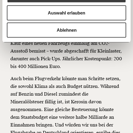
Anmelden
Bluesky
Steuerabsetzbetrag profitieren davon außerdem auch
Ich spende einmalig
noch vor allem reiche Haushalte. Das obere Viertel
Auswahl erlauben
der Lohnsteuerpflichtigen erhält mehr als die Hälfte
20€
40€
der Pendeleuro-Auszahlungen. Außerdem: Die
https://www.moment.at/story/klimaschaedliche-subventionen/
Kopieren
Ablehnen
Normverbrauchsabgabe – eine Steuer, die sich beim
60€
100€
Kauf eines neuen Fahrzeugs einmalig am CO
2
-
150€
€
Ausstoß bemisst – wurde abgeschafft für Kleinlaster,
darunter auch Pick-Ups. Jährlicher Kostenpunkt: 200
bis 400 Millionen Euro.
Ich möchte meine Spende verschenken.
Du erhältst eine E-Mail mit deiner
Auch beim Flugverkehr könnte man Schritte setzen,
Geschenkurkunde im PDF-Format, welche Du
ausdrucken oder weiterleiten und verschenken
die sowohl Klima als auch Budget nützen. Während
kannst.
auf Benzin und Diesel zumindest die
Mineralölsteuer fällig ist, ist Kerosin davon
ausgenommen. Eine gleiche Besteuerung könnte
Weiter
dem Staatsbudget eine weitere halbe Milliarde an
Einnahmen bringen. Und würden wir uns bei der
1/3
Flugabgabe an Deutschland orientieren, ergäbe dies