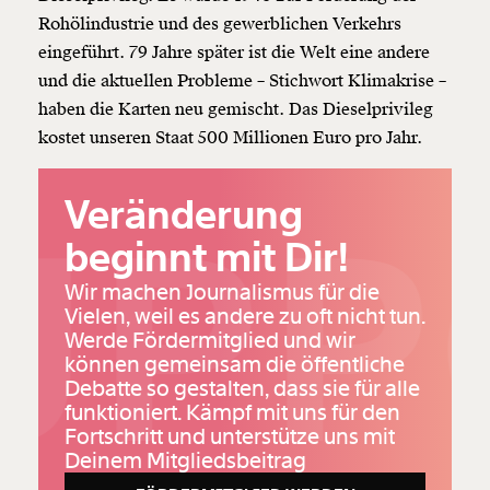
Rohölindustrie und des gewerblichen Verkehrs
eingeführt. 79 Jahre später ist die Welt eine andere
und die aktuellen Probleme – Stichwort Klimakrise –
haben die Karten neu gemischt. Das Dieselprivileg
kostet unseren Staat 500 Millionen Euro pro Jahr.
Veränderung
UPP
beginnt mit Dir!
Wir machen Journalismus für die
Vielen, weil es andere zu oft nicht tun.
Werde Fördermitglied und wir
Veränderung
können gemeinsam die öffentliche
Debatte so gestalten, dass sie für alle
beginnt mit Dir!
funktioniert. Kämpf mit uns für den
Fortschritt und unterstütze uns mit
Werde
und wir können gemeinsam
Fördermitglied
Deinem Mitgliedsbeitrag
unsere Wirtschaft so gestalten, dass sie für alle