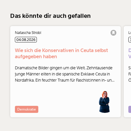
Das könnte dir auch gefallen
Natascha Strobl
L
04.08.2026
Wie sich die Konservativen in Ceuta selbst
D
aufgegeben haben
V
Dramatische Bilder gingen um die Welt. Zehntausende
S
junge Männer eilten in die spanische Exklave Ceuta in
F
Nordafrika. Ein feuchter Traum für Faschist:innen in- und
Ö
außerhalb der Parlamente. Und auch die Konservativen
haben ihre Seite gewählt.
Demokratie