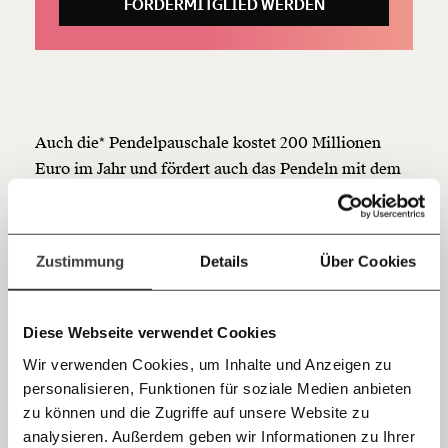
FÖRDERMITGLIED WERDEN
funktioniert. Unsere Recherchen sind für alle frei im
Netz. Unabhängig und werbefrei. Und das wird auch
so bleiben. Kämpf’ mit uns für den Fortschritt und
unterstütze uns mit Deinem Mitgliedsbeitrag.
Du überweist lieber direkt?
Hier unsere IBAN: AT34 4300 0498 0007 6017
Auch die* Pendelpauschale kostet 200 Millionen
Kontoinhaber: Momentum Institut - Verein für
Euro im Jahr und fördert auch das Pendeln mit dem
sozialen Fortschritt
Auto, wenn es gute Öffis gibt. Die “kleine
Jetzt
Deine Spende absetzen:
Fragen und Antworten.
Pendelpauschale” bekommen Arbeitnehmer:innen,
wenn die Strecke zum Arbeitsplatz mit öffentlichen
einfach
Zustimmung
Details
Über Cookies
Verkehrsmitteln bewältigbar ist. Ob diese auch
teilen.
genutzt werden, ist jedoch irrelevant.
Einsparungspotenzial der klimaschädlichen
Diese Webseite verwendet Cookies
Pendelförderung in Österreich: mehr als 200
Wir verwenden Cookies, um Inhalte und Anzeigen zu
Millionen Euro jedes Jahr.
personalisieren, Funktionen für soziale Medien anbieten
E-Mail
zu können und die Zugriffe auf unsere Website zu
Weitere 500 Millionen Euro fließen als
analysieren. Außerdem geben wir Informationen zu Ihrer
Steuergeschenk an Firmen und Mitarbeiter:innen,