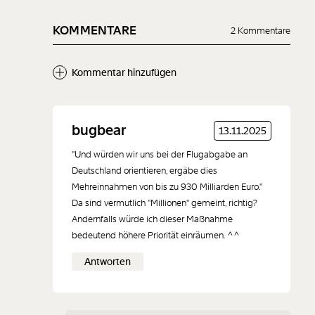
KOMMENTARE
2 Kommentare
Kommentar hinzufügen
Neuen Kommentar
bugbear
13.11.2025
hinzufügen
"Und würden wir uns bei der Flugabgabe an
Deutschland orientieren, ergäbe dies
Mehreinnahmen von bis zu 930 Milliarden Euro."
Da sind vermutlich "Millionen" gemeint, richtig?
Andernfalls würde ich dieser Maßnahme
Der Inhalt dieses Feldes wird nicht öffentlich zugänglich angezeigt.
bedeutend höhere Priorität einräumen. ^^
Antworten