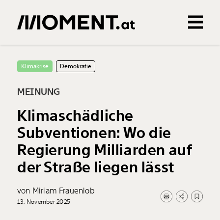
Gemerkte Inhalte
0
Treffer
0
Artikel
Klimakrise
Demokratie
MEINUNG
Klimaschädliche
Subventionen: Wo die
Regierung Milliarden auf
der Straße liegen lässt
von Miriam Frauenlob
13. November 2025