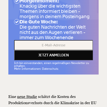
WSL
Morgenmoment:
Knackig über die wichtigsten
Themen informiert bleiben -
morgens in deinem Posteingang
Die Gute Woche:
Die guten Nachrichten der Welt
nicht aus den Augen verlieren -
immer zum Wochenende
JETZT ANMELDEN
Ich bin einverstanden, einen regelmäßigen Newsletter zu
erhalten.
Mehr Informationen: Datenschutz.
Eine
neue Studie
schätzt die Kosten des
Produktionsverlusts durch die Klimakrise in der EU