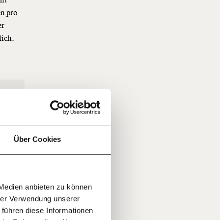
cht
en pro
er
lich,
f
…
n
it
jährlich
ratis
Über Cookies
rn!
20€
30€
r
 Medien anbieten zu können
100€
€
ment:
hrer Verwendung unserer
r die
 führen diese Informationen
n Themen