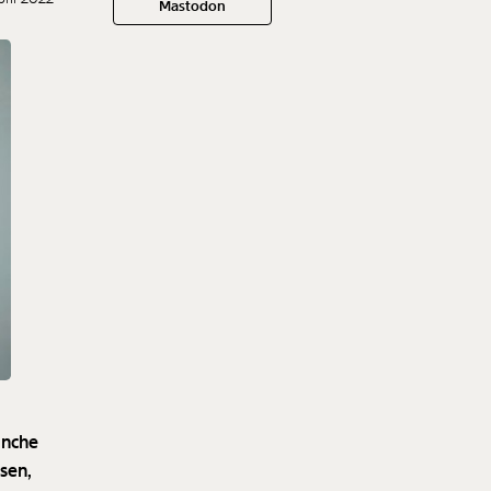
Mastodon
anche
sen,