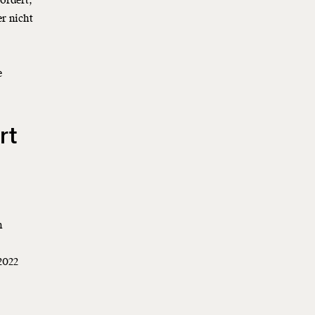
ordert,
er nicht
e
rt
Ö
h
2022