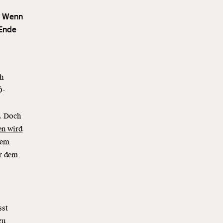
. Wenn
 Ende
ch
Ö-
n. Doch
en wird
nem
er dem
sst
zu