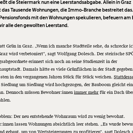
ießt die Steiermark nun eine Leerstandsabgabe. Allein in Graz
ft das Tausende Wohnungen, die Immo-Branche bestreitet das
Pensionsfonds mit den Wohnungen spekulieren, befeuern am
wir alle den gewollten Leerstand.
att Grün in Graz. „Wenn ich manche Stadtteile sehe, da schrecke i
raz wird verbetoniert“, sagt Wolfgang Dolesch. Der steirische SP
sabgeordnete erinnert sich noch an seine Studienzeit in der
auptstadt. Damals hätte es viele Grünflächen in der Stadt gegebe
sten in den vergangenen Jahren Stück für Stück weichen.
Stattdess
Siedlung um Siedlung wird hochgezogen, der Bauboom gleicht ei
n. Dennoch müssen Bewohner:innen
immer mehr
für ein Dach üb
ahlen.
oblem: Der neu entstehende Wohnraum wird zu wenig bewohnt.
r:innen lassen Wohnungen absichtlich leer stehen. „Es wurde bewu
nd gebaut, um von Wertsteigerungen zu profitieren“, sagt Dolesch 