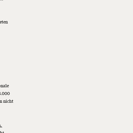
eten
onale
8.000
n nicht
n.