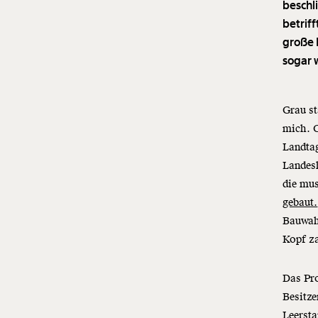
beschl
betrif
große 
sogar 
Grau st
mich. G
Landtag
Landesh
die mus
gebaut.
Bauwah
Kopf z
Das Pr
Besitze
Leersta