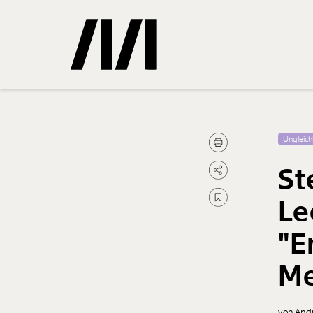
Gemerkte
Ungleich
St
0
Treffer
Le
"E
Me
von And