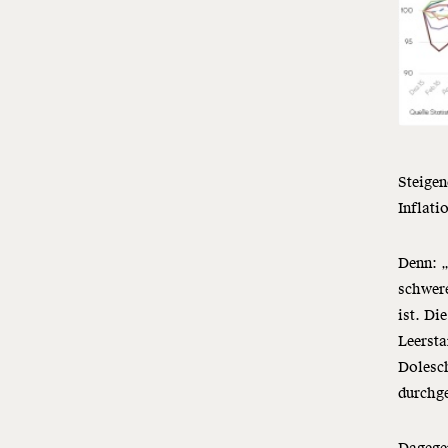
Steigen
Inflati
Denn: „
schwere
ist. D
Leersta
Dolesch
durchge