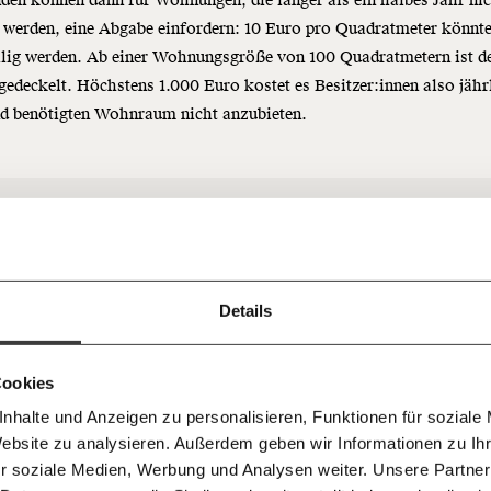
en können dann für Wohnungen, die länger als ein halbes Jahr ni
 werden, eine Abgabe einfordern: 10 Euro pro Quadratmeter könnt
llig werden. Ab einer Wohnungsgröße von 100 Quadratmetern ist d
gedeckelt. Höchstens 1.000 Euro kostet es Besitzer:innen also jähr
nd benötigten Wohnraum nicht anzubieten.
Immer au
ng
dem
Ich werde Fördermitglied* 
Die Bevölkerung kann
Laufende
 Dir!
bleiben m
sich Wohnung und
monatlich
unseren g
Boden immer schwerer
gemeinsam unsere Wirtschaft so
Details
E-Mail-
… mit einem Beitrag von* …
 Unsere Recherchen sind für alle frei
E-Mail
Whatsapp
ch
d das wird auch so bleiben.
leisten.
Newslette
unterstütze uns mit Deinem
10€
.
Cookies
Telegram
Messenge
Wolfgang Dolesch, steirischer
nhalte und Anzeigen zu personalisieren, Funktionen für soziale
50€
Landtagsabgeordneter
Morgenmo
Website zu analysieren. Außerdem geben wir Informationen zu I
Facebook
Mastodon
007 6017
Knackig übe
 für sozialen Fortschritt
r soziale Medien, Werbung und Analysen weiter. Unsere Partner
wichtigste