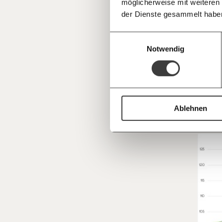
möglicherweise mit weiteren
Deine Spende absetzen:
Fragen und 
der Dienste gesammelt habe
„Das h
Einwilligungsauswahl
hätten 
Notwendig
Touris
Leerst
werden,
ebenfal
Ablehnen