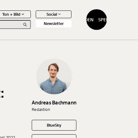
Ton + Bild
Social
SPENDEN
SPENDEN
Newsletter
0
Artikel
:
Andreas Bachmann
Redaktion
BlueSky
pril 2022