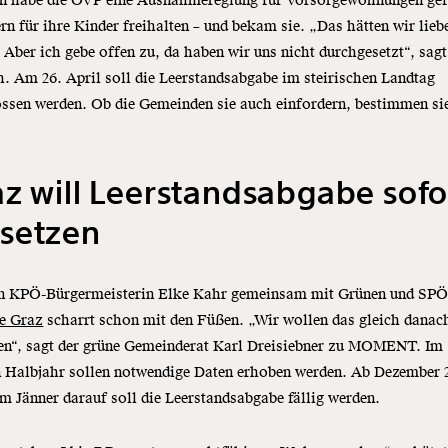
n habe die ÖVP eine Ausnahmereglung für Vorsorgewohnungen gef
ern für ihre Kinder freihalten – und bekam sie. „Das hätten wir lieb
 Aber ich gebe offen zu, da haben wir uns nicht durchgesetzt“, sagt
. Am 26. April soll die Leerstandsabgabe im steirischen Landtag
ssen werden. Ob die Gemeinden sie auch einfordern, bestimmen si
z will Leerstandsabgabe sofo
setzen
n KPÖ-Bürgermeisterin Elke Kahr gemeinsam mit Grünen und SP
te Graz
scharrt schon mit den Füßen. „Wir wollen das gleich danac
en“, sagt der grüne Gemeinderat Karl Dreisiebner zu MOMENT. Im
n Halbjahr sollen notwendige Daten erhoben werden. Ab Dezember 
m Jänner darauf soll die Leerstandsabgabe fällig werden.