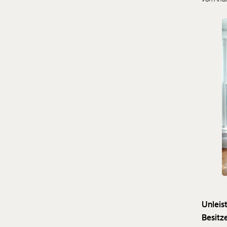
Unleis
Besitz