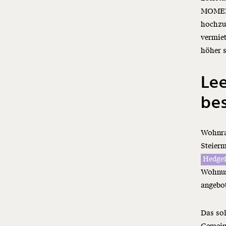
MOMENT
hochzuh
vermiet
höher s
Lee
be
Wohnra
Steier
Hedge
Wohnung
angebo
Das sol