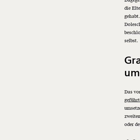
Dagege
die Elt
gehabt.
Dolesch
beschlo
selbst.
Gra
um
Das vo
geführ
umsetz
zweite
oder de