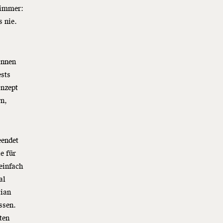
 immer:
s nie.
innen
ests
onzept
n,
eendet
e für
einfach
al
tian
ssen.
ten