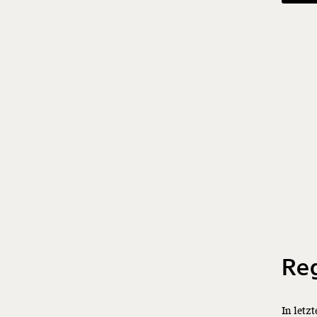
Re
In letz