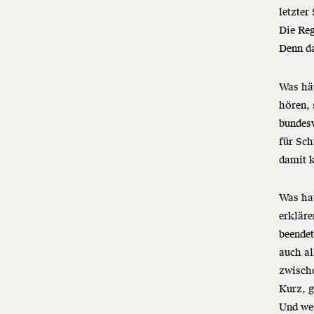
letzter
Die Reg
Denn da
Was hät
hören, 
bundesw
für Sc
damit k
Was hat
erkläre
beendet
auch al
zwisch
Kurz, g
Und wei