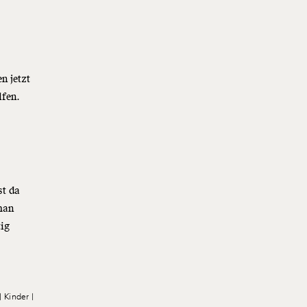
en jetzt
lfen.
st da
man
tig
Kinder