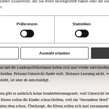
informiert b
 Daten zusammen, die Sie ihnen bereitgestellt haben oder die s
Ich spende einmalig
Antworten.
Threads
RSS
morgens in
stiehlt den Menschen die Arbeitsplätze. Fast 160 tausend Mensche
n.
Posteingan
ereits länger als 12 Monate arbeitslos. Und: Je länger, desto schwier
20€
Bluesky
Die Gute W
der einen Job zu kriegen. In Zeiten, wo wir ganze Branchen schließe
guten Nachr
100€
Präferenzen
Statistiken
ht mehr.
Welt nicht 
Augen verlie
immer zum
https://www.moment.at/story/lockdown-regierung-arbeitslose-kinder-egal/
Ich möchte me
Kinder
Wochenend
Du erhältst ein
PDF-Format, wel
und verschenken
Auswahl erlauben
s 60.000 Kinder haben sich bisher mit Corona infiziert, Tendenz
tiell steigend. Denn der Schul-Lockdown ist ja keiner: Bildungsmi
Ich bin einverstanden, einen 
Newsletter zu erhalten. Mehr I
 und die LandespolitikerInnen haben sich mal wieder entschieden
Datenschutz.
Weiter
cheiden. Präsenz-Unterricht findet statt, Distance Learning nicht, 
leibt, ist aber eh entschuldigt.
Anmelden
ern gibt es natürlich keine Sonderbetreuungszeit, weil Unterricht ist
 Hause sollen die Kinder schon bleiben, weil ein “besonderer Herd”
ulen eben schon. Überhaupt, die Eltern sollen sich mal zusammenr