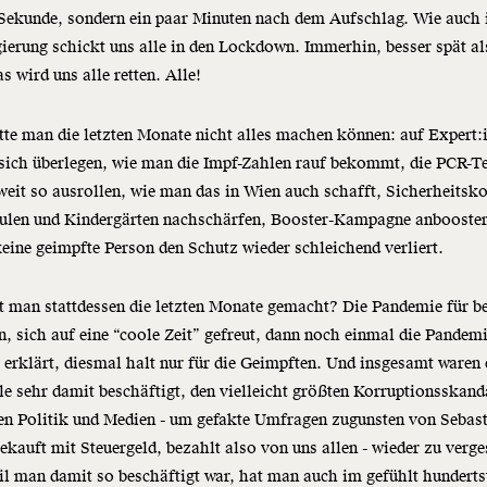
 Sekunde, sondern ein paar Minuten nach dem Aufschlag. Wie auch
ierung schickt uns alle in den Lockdown. Immerhin, besser spät al
s wird uns alle retten. Alle!
te man die letzten Monate nicht alles machen können: auf Expert:
sich überlegen, wie man die Impf-Zahlen rauf bekommt, die PCR-T
eit so ausrollen, wie man das in Wien auch schafft, Sicherheitsk
hulen und Kindergärten nachschärfen, Booster-Kampagne anbooster
eine geimpfte Person den Schutz wieder schleichend verliert.
 man stattdessen die letzten Monate gemacht? Die Pandemie für b
n, sich auf eine “coole Zeit” gefreut, dann noch einmal die Pandemi
 erklärt, diesmal halt nur für die Geimpften. Und insgesamt waren 
le sehr damit beschäftigt, den vielleicht größten Korruptionsskand
en Politik und Medien - um gefakte Umfragen zugunsten von Sebas
ekauft mit Steuergeld, bezahlt also von uns allen - wieder zu verge
l man damit so beschäftigt war, hat man auch im gefühlt hunderts