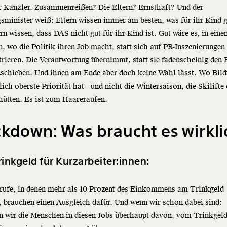
r Kanzler. Zusammenreißen? Die Eltern? Ernsthaft? Und der
sminister weiß: Eltern wissen immer am besten, was für ihr Kind gu
ern wissen, dass DAS nicht gut für ihr Kind ist. Gut wäre es, in ein
n, wo die Politik ihren Job macht, statt sich auf PR-Inszenierungen
rieren. Die Verantwortung übernimmt, statt sie fadenscheinig den 
uschieben. Und ihnen am Ende aber doch keine Wahl lässt. Wo Bil
lich oberste Priorität hat - und nicht die Wintersaison, die Skilifte
hütten. Es ist zum Haareraufen.
kdown: Was braucht es wirkli
rinkgeld für Kurzarbeiter:innen:
erufe, in denen mehr als 10 Prozent des Einkommens am Trinkgeld
 brauchen einen Ausgleich dafür. Und wenn wir schon dabei sind:
n wir die Menschen in diesen Jobs überhaupt davon, vom Trinkgel