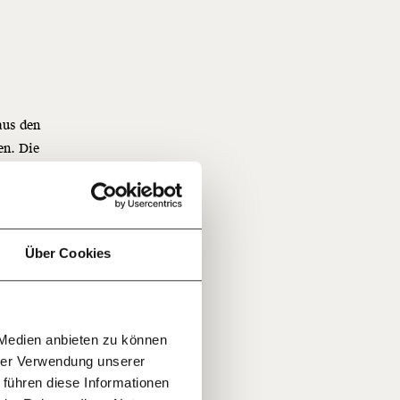
f
aus den
en. Die
o gut
…
n
so
it
jährlich
ie nun
ratis
echnung
Über Cookies
tigt.
rch den
rn!
20€
30€
erufe.
r
 Medien anbieten zu können
100€
€
ment:
hrer Verwendung unserer
r die
 führen diese Informationen
n Themen