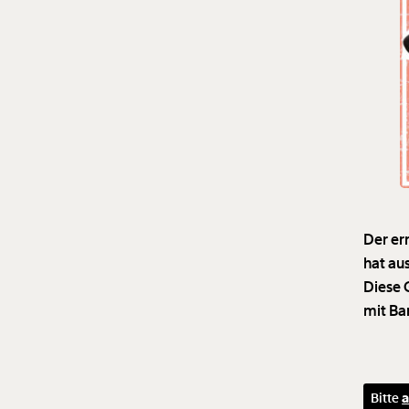
Der er
hat au
Diese 
mit Ba
Bitte
a