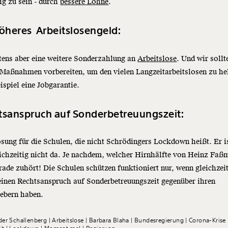
g zu sein - durch
bessere Löhne
.
öheres Arbeitslosengeld:
tens aber eine weitere Sonderzahlung an
Arbeitslose
. Und wir sollt
 Maßnahmen vorbereiten, um den vielen Langzeitarbeitslosen zu he
spiel eine Jobgarantie.
tsanspruch auf Sonderbetreuungszeit:
sung für die Schulen, die nicht Schrödingers Lockdown heißt. Er i
ichzeitig nicht da. Je nachdem, welcher Hirnhälfte von Heinz Faß
ade zuhört! Die Schulen schützen funktioniert nur, wenn gleichzei
inen Rechtsanspruch auf Sonderbetreuungszeit gegenüber ihren
gebern haben.
der Schallenberg
Arbeitslose
Barbara Blaha
Bundesregierung
Corona-Krise