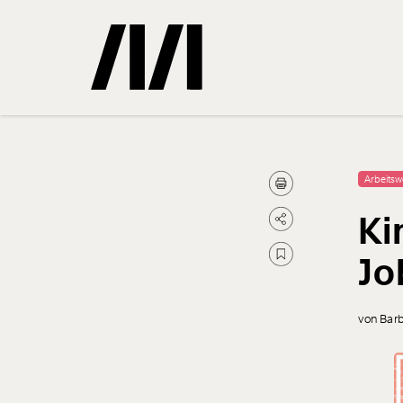
Gemerkte
Arbeitsw
Ki
0
Treffer
Jo
von Bar