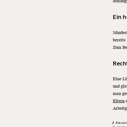
abhängi
Ein h
Mindes
bereits
Zum Bei
Rech
Eine Lö
und gle
man ger
Eltern
e
Arbeit
Alexan