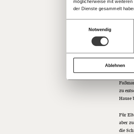
möglicherweise mit weiteren
Deine Spende absetzen:
Fragen und 
Corona 
der Dienste gesammelt habe
heute b
Einwilligungsauswahl
es, wie
Notwendig
gar nic
3. 
Ablehnen
Mehr al
exponen
Faßmann
zu ents
Hause b
Für Elt
aber zu
die Sch