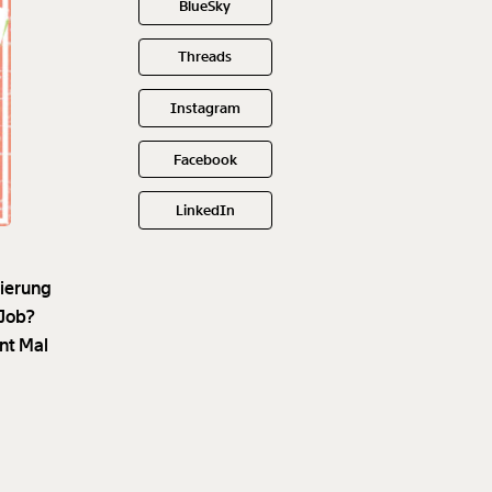
BlueSky
Threads
Instagram
Facebook
LinkedIn
gierung
 Job?
nt Mal