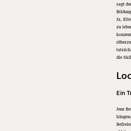
sagt de
Bildung
Ja, Elt
zu lebe
konzent
rüberz
tatsäch
die Ski
Loc
Ein T
Jene B
hängen,
Befreie