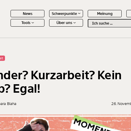
News
Schwerpunkte
Meinung
Tools
Über uns
Text
second
 Inhalte
elt
nder? Kurzarbeit? Kein
b? Egal!
bara Blaha
26. Novem