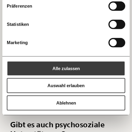
Facebook
Die guten Nachrichten der
Die Gute Woche:
Präferenzen
Die finanzielle Absicherung ist ein zentrales
Welt nicht aus den Augen verlieren - immer
… mit einem Beitrag von* …
Element des Projekts. Die
Entlohnung
richtet sich
zum Wochenende
Mastodon
nach der
Pflegestufe
. Für jemanden in
Statistiken
10€
20€
der
Pflegestufe
3 werden 20 Wochenstunden
berechnet. Netto sollen das etwa 1.200 Euro sein.
Threads
30€
50€
Marketing
Für jemanden in der
Pflegestufe
5 rechnet man mit
40 Wochenstunden und etwa 2000 Euro netto.
Ich bin einverstanden, einen regelmäßigen Newsletter zu erhalten.
100€
€
Mehr Informationen:
Datenschutz.
RSS
Ein Teil der Entlohnung ist ein Selbstbehalt - es
Alle zulassen
kommt auch aus dem Pflegegeld, das die zu
Anmelden
Bluesky
pflegende Person erhält. “Im Burgenland wird
Ich spende einmalig
Auswahl erlauben
vermehrt auf das Vermögen und Einkommen
20€
40€
zurückgegriffen. Wir machen das anders. In Graz
https://www.moment.at/story/pflege-angehoerige-graz/
Kopieren
setzt man auf einen Selbstbehalt”, so Zanier.
Ablehnen
60€
100€
Gibt es auch psychosoziale
150€
€