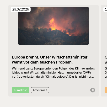
29.07.2026
1
Europa brennt. Unser Wirtschaftsminister
G
warnt vor dem falschen Problem.
w
Während ganz Europa unter den Folgen des Klimawandels
G
leidet, warnt Wirtschaftsminister Hattmannsdorfer (ÖVP)
O
vor Jobverlusten durch "Klimaideologie". Das ist nicht nur
u
bedenklich, sondern auch wirtschaftlich betrachtet einfach
m
falsch.
S
K
Klimakrise
Arbeitswelt
P