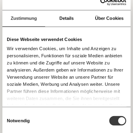
Koalitionsprogramm der Grazer KPÖ/Grünen/SPÖ-
Jetzt
Deine Spende absetzen:
Fragen und Antworten.
Regierung, wurde vom Sozialamt initiiert und wird
einfach
Zustimmung
Details
Über Cookies
von der Pflegedrehscheibe der Stadt Graz
durchgeführt. Hat es Zukunft?
teilen.
Diese Webseite verwendet Cookies
Was bekommen die
Wir verwenden Cookies, um Inhalte und Anzeigen zu
personalisieren, Funktionen für soziale Medien anbieten
Pflegenden?
E-Mail
zu können und die Zugriffe auf unsere Website zu
analysieren. Außerdem geben wir Informationen zu Ihrer
Nur pflegebedürftige Personen, deren Einkommen
Immer auf dem Laufenden
Whatsapp
Verwendung unserer Website an unsere Partner für
unter der Grenze zur
Pflegestufe
3, 4, 5, 6 oder 7
bleiben mit unseren gratis
soziale Medien, Werbung und Analysen weiter. Unsere
betreuen. In der Pilotphase können das Kinder,
E-Mail-Newslettern!
Partner führen diese Informationen möglicherweise mit
Telegram
Eltern, Ehepartner:innen oder andere Verwandte “in
weiteren Daten zusammen, die Sie ihnen bereitgestellt
gerader Linie” sein. Sie müssen nicht mit der zu
haben oder die sie im Rahmen Ihrer Nutzung der Dienste
Ich werde Fördermitglied* …
pflegenden Person zusammen in einem Haushalt
gesammelt haben.
Knackig über die
Morgenmoment:
Einwilligungsauswahl
Messenger
leben. Wer gerade in Karenz oder Pension ist, kann
wichtigsten Themen informiert bleiben -
Notwendig
monatlich
jährlich
morgens in deinem Posteingang
dem Modell zumindest vorerst nicht beitreten.