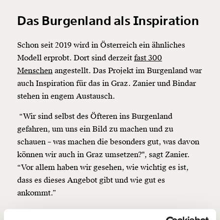
Das Burgenland als Inspiration
Schon seit 2019 wird in Österreich ein ähnliches
Modell erprobt. Dort sind derzeit
fast 300
Veränderung
Menschen
angestellt. Das Projekt im Burgenland war
beginnt mit Dir!
auch Inspiration für das in Graz. Zanier und Bindar
stehen in engem Austausch.
Werde
und wir können gemeinsam
Fördermitglied
unsere Wirtschaft so gestalten, dass sie für alle
“Wir sind selbst des Öfteren ins Burgenland
funktioniert. Unsere Recherchen sind für alle frei im
gefahren, um uns ein Bild zu machen und zu
Netz. Unabhängig und werbefrei. Und das wird auch
schauen – was machen die besonders gut, was davon
so bleiben. Kämpf’ mit uns für den Fortschritt und
können wir auch in Graz umsetzen?", sagt Zanier.
unterstütze uns mit Deinem Mitgliedsbeitrag.
“Vor allem haben wir gesehen, wie wichtig es ist,
Du überweist lieber direkt?
dass es dieses Angebot gibt und wie gut es
Hier unsere IBAN: AT34 4300 0498 0007 6017
ankommt.”
Kontoinhaber: Momentum Institut - Verein für
sozialen Fortschritt
Das Grazer Modell selbst war von Beginn an im