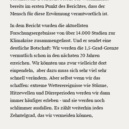
bereits im ersten Punkt des Berichtes, dass der
Mensch für diese Erwärmung verantwortlich ist.
In dem Bericht wurden die aktuellsten
Forschungsergebnisse von über 14.000 Studien zur
Klimakrise zusammengefasst. Und er sendet eine
deutliche Botschaft: Wir werden die 1,5-Grad-Grenze
vermutlich schon in den nächsten 20 Jahren
erreichen. Wir könnten uns zwar vielleicht dort
Veränderung
einpendeln, aber dazu muss sich sehr viel sehr
beginnt mit Dir!
schnell verändern. Aber selbst wenn wir das
schaffen: extreme Wetterereignisse wie Stürme,
Hitzewellen und Dürreperioden werden wir dann
Werde
und wir können gemeinsam
Fördermitglied
unsere Wirtschaft so gestalten, dass sie für alle
immer häufiger erleben - und sie werden noch
funktioniert. Unsere Recherchen sind für alle frei im
schlimmer ausfallen. Es zählt weiterhin jedes
Netz. Unabhängig und werbefrei. Und das wird auch
Zehntelgrad, das wir vermeiden können,
so bleiben. Kämpf’ mit uns für den Fortschritt und
unterstütze uns mit Deinem Mitgliedsbeitrag.