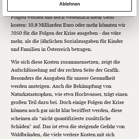
bereits durchschnittlich 2 Milliarden Euro jährlich.
https://www.moment.at/story/selber-schuld/
Kopieren
Ablehnen
Doch die Krise wird sich verschlimmern und ihre
60€
100€
Folgen werden uns noch wesentlich mehr Geld
kosten: 10,8 Milliarden Euro oder mehr könnten wir
150€
€
2050 für die Folgen der Krise ausgeben - das wäre
mehr, als die jährlichen Sozialausgaben für Kinder
Ich möchte meine Spende verschenken.
und Familien in Österreich betragen.
Du erhältst eine E-Mail mit deiner
Geschenkurkunde im PDF-Format, welche Du
Wie sich diese Kosten zusammensetzen, zeigt die
ausdrucken oder weiterleiten und verschenken
kannst.
Aufschlüsselung auf der rechten Seite der Grafik.
Besonders die Ausgaben für unsere Gesundheit
werden ansteigen. Auch die Bekämpfung von
Weiter
Naturkatastrophen, wie etwa Hochwasser, trägt einen
großen Teil dazu bei. Doch einige Folgen der Krise
1/3
können noch gar nicht klar beziffert werden, diese
scheinen als “nicht quantifizierte zusätzliche
Schäden” auf. Das ist etwa die steigende Gefahr von
Waldbränden, die viele weitere Kosten mit sich