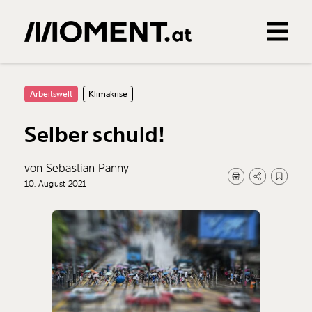
Gemerkte Inhalte
0
Treffer
0
Artikel
Arbeitswelt
Klimakrise
Selber schuld!
von Sebastian Panny
10. August 2021