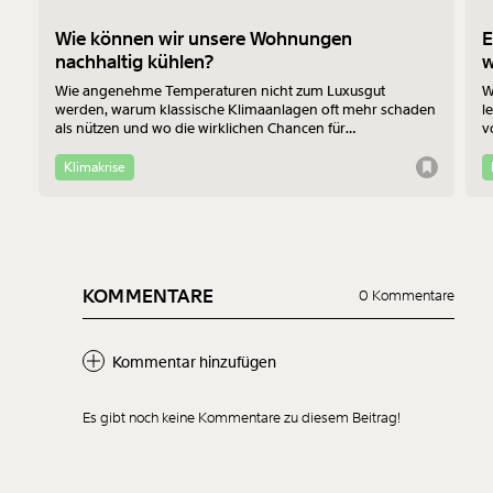
Wie können wir unsere Wohnungen
E
nachhaltig kühlen?
Wie angenehme Temperaturen nicht zum Luxusgut
W
werden, warum klassische Klimaanlagen oft mehr schaden
l
als nützen und wo die wirklichen Chancen für
v
Bewohner:innen im Altbau liegen - das erklärt Jan-Philipp
b
Richtmann von der TU Wien im Interview.
f
Klimakrise
KOMMENTARE
0 Kommentare
Kommentar hinzufügen
Es gibt noch keine Kommentare zu diesem Beitrag!
Neuen Kommentar
hinzufügen