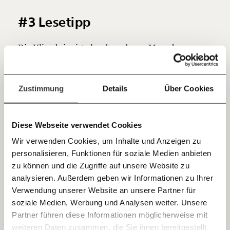
Du überweist lieber direkt?
#3 Lesetipp
Hier unsere IBAN: AT34 4300 0498 0007 6017
Kontoinhaber: Momentum Institut - Verein für
sozialen Fortschritt
Die Klimakrise ist also da und vom Menschen
gemacht, schreibt der Weltklimarat IPCC in seinem
Jetzt
Deine Spende absetzen:
Fragen und Antworten.
neusten Klimabericht. Doch was genau macht diese
einfach
Behörde eigentlich und wie erstellt sie ihre
Zustimmung
Details
Über Cookies
Klimaberichte?
Wir haben die wichtigsten
teilen.
Informationen über den IPCC und seinem neuesten
Diese Webseite verwendet Cookies
Bericht zusammengefasst.
Wir verwenden Cookies, um Inhalte und Anzeigen zu
#4 Grafik des Tages
personalisieren, Funktionen für soziale Medien anbieten
E-Mail
zu können und die Zugriffe auf unsere Website zu
analysieren. Außerdem geben wir Informationen zu Ihrer
Immer auf dem Laufenden
Whatsapp
Verwendung unserer Website an unsere Partner für
bleiben mit unseren gratis
soziale Medien, Werbung und Analysen weiter. Unsere
E-Mail-Newslettern!
Partner führen diese Informationen möglicherweise mit
Telegram
weiteren Daten zusammen, die Sie ihnen bereitgestellt