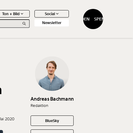
Ton + Bild
Social
SPENDEN
SPENDEN
Newsletter
0
Artikel
m
Andreas Bachmann
Redaktion
Mai 2020
BlueSky