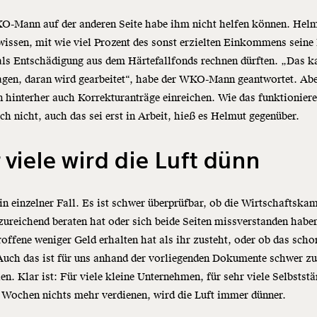
O-Mann auf der anderen Seite habe ihm nicht helfen können. Hel
wissen, mit wie viel Prozent des sonst erzielten Einkommens seine
als Entschädigung aus dem Härtefallfonds rechnen dürften. „Das k
agen, daran wird gearbeitet“, habe der WKO-Mann geantwortet. Abe
 hinterher auch Korrekturanträge einreichen. Wie das funktioniere
h nicht, auch das sei erst in Arbeit, hieß es Helmut gegenüber.
 viele wird die Luft dünn
ein einzelner Fall. Es ist schwer überprüfbar, ob die Wirtschaftsk
zureichend beraten hat oder sich beide Seiten missverstanden habe
roffene weniger Geld erhalten hat als ihr zusteht, oder ob das scho
Auch das ist für uns anhand der vorliegenden Dokumente schwer z
len. Klar ist: Für viele kleine Unternehmen, für sehr viele Selbstst
t Wochen nichts mehr verdienen, wird die Luft immer dünner.