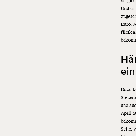
vergibt
Und es 
zugesch
Euro. J
fließen
bekommt
Här
ei
Dazu ko
Steuer
und auc
April a
bekomme
Seite, 