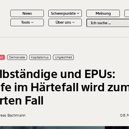
News
Schwerpunkte
Meinung
Tools
Über uns
Text
second
 Inhalte
elt
Demokratie
Kapitalismus
Ungleichheit
lbständige und EPUs:
lfe im Härtefall wird zu
rten Fall
reas Bachmann
08. 