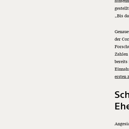
hintenn
gestell
„Bis da
Genaue 
der Cor
Forschu
Zahlen 
bereits
Einnah
ersten
Sch
Ehe
Angesic