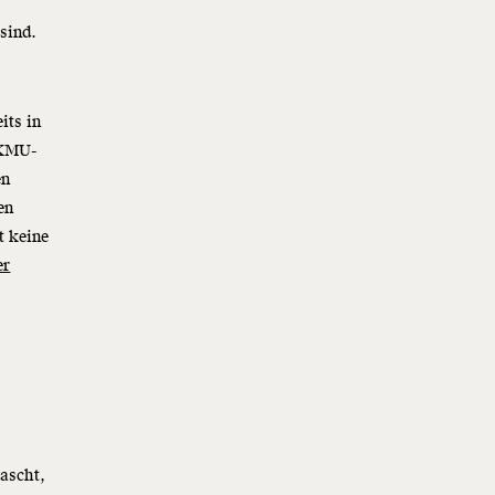
 sind.
its in
 KMU-
en
en
t keine
er
ascht,