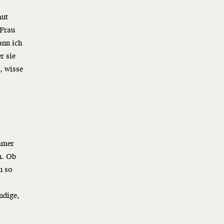
mut
 Frau
ann ich
r sie
, wisse
ammer
n. Ob
n so
u
ändige,