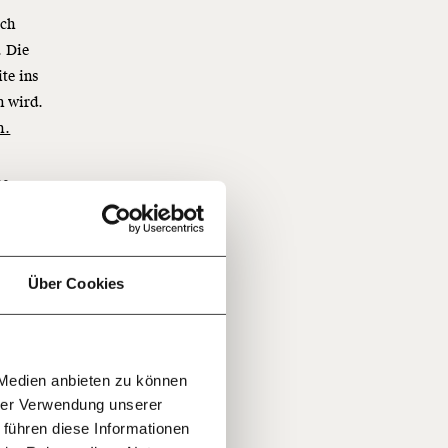
och
 Die
te ins
n wird.
h.
f
ne
…
n
hase 2
it
h privat
jährlich
schätzen
ratis
Über Cookies
rn!
20€
30€
r
 Medien anbieten zu können
100€
€
ment:
hrer Verwendung unserer
r die
 führen diese Informationen
n Themen