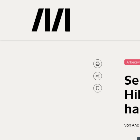
Gemerkte
Arbeitsw
Se
0
Treffer
Hi
ha
von And