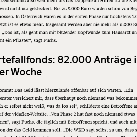
 Deutschland also weit mehr als das Doppelte an Hilfen für die Kle
wird nicht nur gekleckert: Bis zu 9.000 Euro wurden schon von Be
ossen. In Österreich waren es in der ersten Phase nur höchstens 1
etzt ist es etwas mehr. Insgesamt werden aber nie mehr als 6.000 E
. „Das ist, als geht man mit blutender Kopfwunde zum Hausarzt u
 ein Pflaster“, sagt Fuchs.
tefallfonds: 82.000 Anträge 
ner Woche
mmt: Das Geld lässt hierzulande offenbar auf sich warten. „Ein
berater versichert mir, dass überhaupt noch niemand was bekomme
h er selbst nicht weiß, was da los sei“, schilderte eine Betroffene 
uf der vidaflex-Website. „Von Phase 2 hat fast noch niemand etwas
n“, sagt Fuchs, die täglich mit Betroffenen spricht, und auch mit
von der das Geld kommen soll. „Die WKO sagt selbst zu uns, dass s