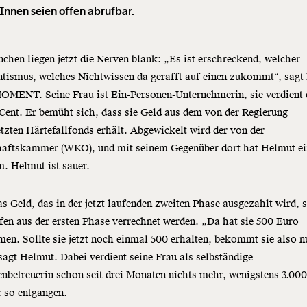
Innen seien offen abrufbar.
chen liegen jetzt die Nerven blank: „Es ist erschreckend, welcher
ntismus, welches Nichtwissen da gerafft auf einen zukommt“, sag
OMENT. Seine Frau ist Ein-Personen-Unternehmerin, sie verdient 
Cent. Er bemüht sich, dass sie Geld aus dem von der Regierung
tzten Härtefallfonds erhält. Abgewickelt wird der von der
haftskammer (WKO), und mit seinem Gegenüber dort hat Helmut e
. Helmut ist sauer.
s Geld, das in der jetzt laufenden zweiten Phase ausgezahlt wird, s
fen aus der ersten Phase verrechnet werden. „Da hat sie 500 Euro
n. Sollte sie jetzt noch einmal 500 erhalten, bekommt sie also n
sagt Helmut. Dabei verdient seine Frau als selbständige
nbetreuerin schon seit drei Monaten nichts mehr, wenigstens 3.00
r so entgangen.