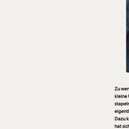
Zu wen
kleine
stapel
eigent
Dazu k
hat si