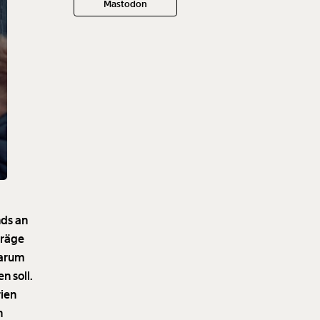
Mastodon
nds an
träge
warum
n soll.
rien
n