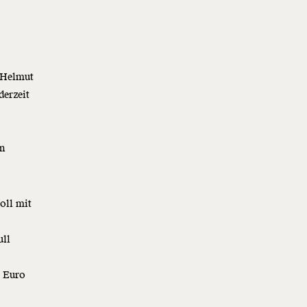
t Helmut
derzeit
in
oll mit
ull
0 Euro