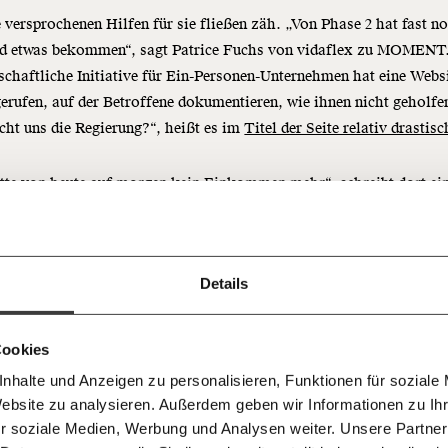
 versprochenen Hilfen für sie fließen zäh. „Von Phase 2 hat fast n
d etwas bekommen“, sagt Patrice Fuchs von vidaflex zu MOMENT.
chaftliche Initiative für Ein-Personen-Unternehmen hat eine Websi
erufen, auf der Betroffene dokumentieren, wie ihnen nicht geholfe
cht uns die Regierung?“, heißt es im
Titel der Seite relativ drastisc
Immer au
ng
dem
tte von heute auf morgen kein Einkommen mehr“, schreibt dort ei
Ich werde Fördermitglied* 
Laufende
 Dir!
gerin. Dennoch gestand man ihr bisher weder in Phase 1 noch in P
bleiben m
tefallfonds etwas zu. Bankkredite gab es für sie nicht, sie habe sic
monatlich
ihen müssen. „Mich plagen starke Existenzängste, da ich nicht ab
unseren g
gemeinsam unsere Wirtschaft so
Details
ie es weitergeht“, schreibt die Frau.
E-Mail-
… mit einem Beitrag von* …
 Unsere Recherchen sind für alle frei
E-Mail
Whatsapp
ch
d das wird auch so bleiben.
Newslette
unterstütze uns mit Deinem
10€
.
Cookies
Telegram
Messenge
nhalte und Anzeigen zu personalisieren, Funktionen für soziale
Als geht man mit
50€
Morgenmo
Website zu analysieren. Außerdem geben wir Informationen zu I
Facebook
Mastodon
007 6017
Knackig übe
blutender Kopfwunde
 für sozialen Fortschritt
r soziale Medien, Werbung und Analysen weiter. Unsere Partner
wichtigste