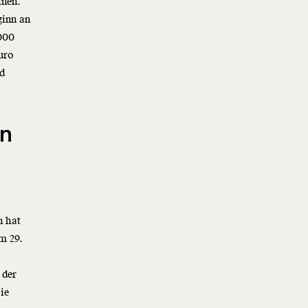
inen.
ginn an
.000
uro
nd
in
n hat
am 29.
 der
ie