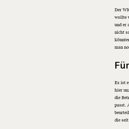
Der WK
wollte 
und er 
nicht s
könnten
man noc
Für
Es ist 
hier un
die Bet
passt. 
beurtei
die sei