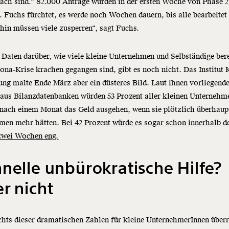
ach sind.“ 82.000 Anträge wurden in der ersten Woche von Phase 2
t. Fuchs fürchtet, es werde noch Wochen dauern, bis alle bearbeitet
hin müssen viele zusperren“, sagt Fuchs.
Daten darüber, wie viele kleine Unternehmen und Selbständige bere
ona-Krise krachen gegangen sind, gibt es noch nicht. Das Institut
ng malte Ende März aber ein düsteres Bild. Laut ihnen vorliegend
aus Bilanzdatenbanken würden 53 Prozent aller kleinen Unternehm
 nach einem Monat das Geld ausgehen, wenn sie plötzlich überhaup
men mehr hätten.
Bei 42 Prozent würde es sogar schon innerhalb d
 zwei Wochen eng.
nelle unbürokratische Hilfe?
r nicht
hts dieser dramatischen Zahlen für kleine UnternehmerInnen überr