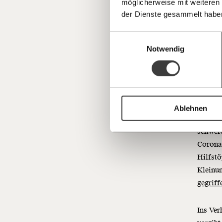
möglicherweise mit weiteren
Deine Spende absetzen:
Fragen und 
der Dienste gesammelt habe
Einwilligungsauswahl
Notwendig
Zwei Mi
Ablehnen
Klingt 
schwere
Corona-
Hilfstö
Kleinu
gegriff
Ins Ver