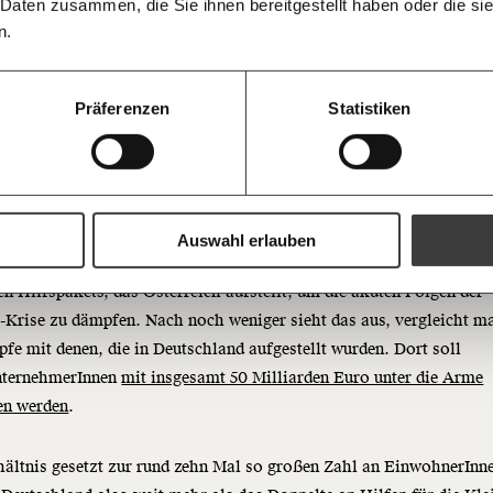
informiert b
 Daten zusammen, die Sie ihnen bereitgestellt haben oder die s
Ich spende einmalig
Antworten.
zum Hausarzt und
Threads
RSS
morgens in
n.
Posteingan
bekommt ein Pflaster.
20€
Bluesky
Die Gute W
guten Nachr
Patrice Fuchs, vidaflex
100€
Präferenzen
Statistiken
Welt nicht 
Augen verlie
immer zum
https://www.moment.at/story/selbstaendige-epu-hilfe-im-haertefall-wird-zum-harten-fall/
Ich möchte me
Wochenend
Du erhältst ein
PDF-Format, wel
und verschenken
lliarden Euro will die Regierung für kleine Unternehmen bereitstel
Auswahl erlauben
viel, sind aber nur knapp über fünf Prozent des 38 Milliarden Euro
Ich bin einverstanden, einen 
n Hilfspakets, das Österreich aufstellt, um die akuten Folgen der
Newsletter zu erhalten. Mehr I
Datenschutz.
Weiter
Krise zu dämpfen. Nach noch weniger sieht das aus, vergleicht m
pfe mit denen, die in Deutschland aufgestellt wurden. Dort soll
Anmelden
nternehmerInnen
mit insgesamt 50 Milliarden Euro unter die Arme
en werden
.
hältnis gesetzt zur rund zehn Mal so großen Zahl an EinwohnerInn