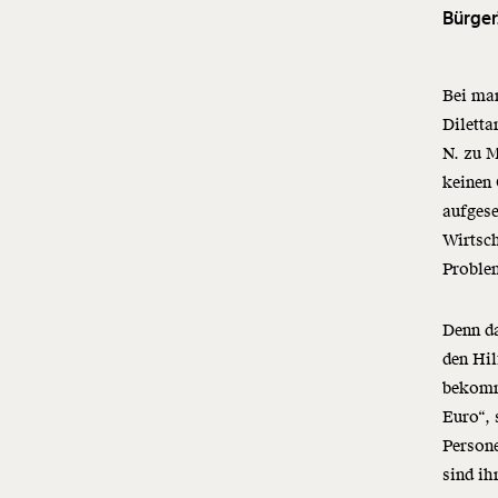
Bürger
Bei man
Diletta
N. zu M
keinen 
aufgese
Wirtsc
Problem
Denn da
den Hil
bekomme
Euro“, 
Persone
sind ih