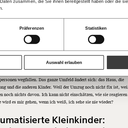
lasten
informiert b
 Daten zusammen, die Sie ihnen bereitgestellt haben oder die s
Ich spende einmalig
Antworten.
Threads
RSS
morgens in
n.
Posteingan
20€
 Kinder, die sind mir richtig ans Herz gewachsen. Manchmal spiele
Bluesky
Die Gute W
guten Nachr
it dem Gedanken, eines der Kinder zu adoptieren. Denn die
100€
Präferenzen
Statistiken
Welt nicht 
einschaft ist nur für Kleinkinder. Vor der Volksschule sollen sie 
Augen verlie
immer zum
https://www.moment.at/story/traumatisierte-kleinkinder-wg/
WGs ausziehen. Für diese Altersgruppe gibt es deutlich mehr Ange
Ich möchte me
Wochenend
Du erhältst ein
rt warten viele Kleinkinder auf einen WG-Platz.
PDF-Format, wel
und verschenken
Auswahl erlauben
nf Jahre altes Mädchen soll in den kommenden Wochen mit ihrem B
 andere WG ziehen. Ich finde das schlimm. Nicht nur, weil wir als
Ich bin einverstanden, einen 
Newsletter zu erhalten. Mehr I
ersonen wegfallen. Das ganze Umfeld ändert sich: das Haus, die
Datenschutz.
Weiter
g und die anderen Kinder. Weil der Umzug noch nicht fix ist, wei
Anmelden
 noch nichts davon. Ich kann nicht einschätzen, wie sie reagieren
 wird es mir gehen, wenn ich weiß, ich sehe sie nie wieder?
umatisierte Kleinkinder: