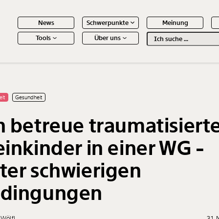
News
Schwerpunkte
Meinung
Tools
Über uns
Text
second
 Inhalte
elt
Gesundheit
h betreue traumatisiert
einkinder in einer WG -
ter schwierigen
dingungen
 Wölfl
31.