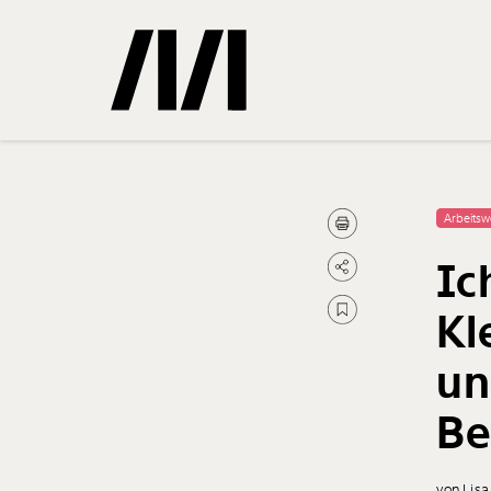
Gemerkte
Arbeitsw
Ic
0
Treffer
Kl
un
Be
von Lisa