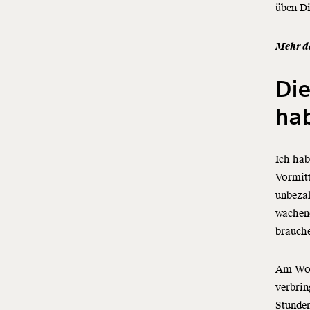
üben Di
Mehr 
Die
ha
Ich hab
Vormitt
unbezah
wachend
brauche
Am Woc
verbrin
Stunden