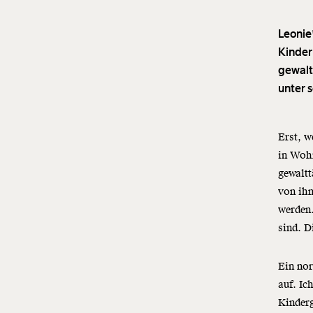
Leonie
Kinder
gewaltt
unter 
Erst, w
in Wohn
gewaltt
von ihn
werden.
sind. D
Ein nor
auf. Ic
Kinderg