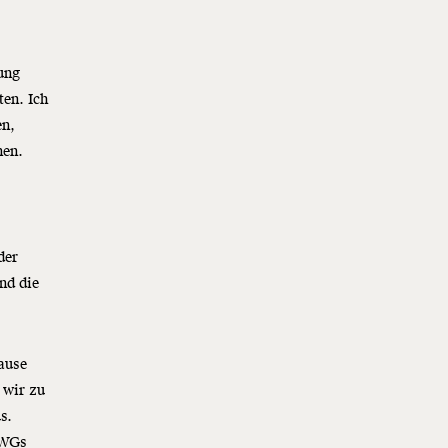
ung
ten. Ich
en,
nen.
der
nd die
ause
 wir zu
s.
-WGs