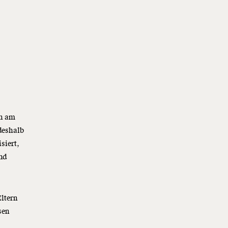
en am
 deshalb
siert,
nd
ltern
sen