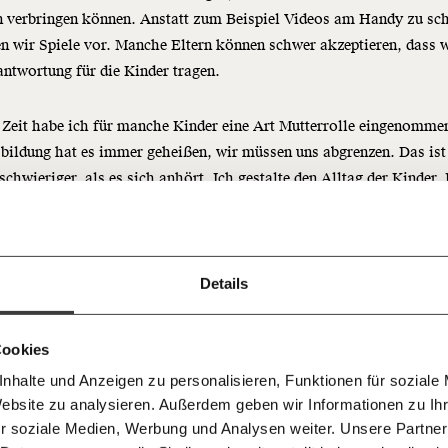
n verbringen können. Anstatt zum Beispiel Videos am Handy zu sc
n wir Spiele vor. Manche Eltern können schwer akzeptieren, dass wi
antwortung für die Kinder tragen.
 Zeit habe ich für manche Kinder eine Art Mutterrolle eingenommen
Immer au
bildung hat es immer geheißen, wir müssen uns abgrenzen. Das ist
ng
dem
 schwieriger, als es sich anhört. Ich gestalte den Alltag der Kinder.
Ich werde Fördermitglied* 
Laufende
 Dir!
 Bett, lese am Abend etwas vor, wechsle Windeln. Ich bin da, wenn s
 wenn sie sich weigern, in den Kindergarten zu gehen oder traurig 
bleiben m
monatlich
unseren g
gemeinsam unsere Wirtschaft so
Details
lesen:
Unbezahltes Praktikum als Pflicht - Im sozialen Bereich h
E-Mail-
… mit einem Beitrag von* …
 Unsere Recherchen sind für alle frei
E-Mail
Whatsapp
ch
e voll
d das wird auch so bleiben.
Newslette
unterstütze uns mit Deinem
10€
.
Cookies
Telegram
Messenge
 gehe krank in die Arbeit, um
nhalte und Anzeigen zu personalisieren, Funktionen für soziale
50€
Morgenmo
ne Kolleg:innen nicht zu
Website zu analysieren. Außerdem geben wir Informationen zu I
Facebook
Mastodon
007 6017
Knackig übe
 für sozialen Fortschritt
r soziale Medien, Werbung und Analysen weiter. Unsere Partner
wichtigste