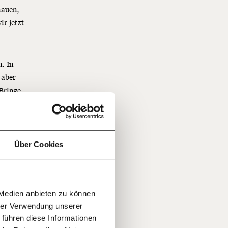
hauen,
r jetzt
. In
f
 aber
 Bringe
…
n
ie sich
sind.
it
jährlich
ratis
Über Cookies
at man
rn!
20€
30€
r
 Medien anbieten zu können
100€
€
ment:
hrer Verwendung unserer
r die
 führen diese Informationen
n Themen