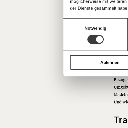
be
möglicherweise mit weiteren
Deine Spende absetzen:
Fragen und 
der Dienste gesammelt habe
Es gibt
Einwilligungsauswahl
sogar m
Notwendig
Wohngem
andere 
umgekeh
Ablehnen
Ein fü
in eine
Bezugsp
Umgebun
Mädchen
Und wie
Tra