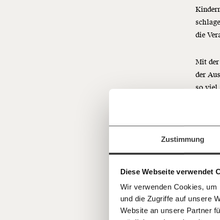
Kinder
schlage
die Ver
Mit der
der Aus
Veränderu
so viel
beginnt mit
sie ins
wehtun,
Jetzt
Werde
Fördermitglied
und wir können 
Zustimmung
Weiter
gestalten, dass sie für alle funktioniert.
einfa
die Nas
im Netz. Unabhängig und werbefrei. Un
Kämpf’ mit uns für den Fortschritt und 
teilen
Diese Webseite verwendet 
Mitgliedsbeitrag.
Ich
Wir verwenden Cookies, um I
Du überweist lieber direkt?
mei
und die Zugriffe auf unsere 
Hier unsere IBAN: AT34 4300 0498 0
Kontoinhaber: Momentum Institut - Verein
Website an unsere Partner fü