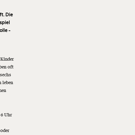
t. Die
spiel
olle -
 Kinder
ben oft
 sechs
n leben
nen
 6 Uhr
 oder