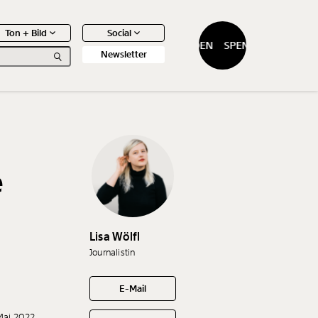
Ton + Bild
Social
SPENDEN
SPENDEN
Newsletter
e
0
Artikel
Lisa Wölfl
Journalistin
E-Mail
 Mai 2022