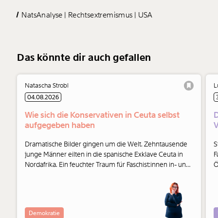
NatsAnalyse
Rechtsextremismus
USA
Das könnte dir auch gefallen
Natascha Strobl
L
04.08.2026
Wie sich die Konservativen in Ceuta selbst
D
aufgegeben haben
V
Dramatische Bilder gingen um die Welt. Zehntausende
S
junge Männer eilten in die spanische Exklave Ceuta in
F
Nordafrika. Ein feuchter Traum für Faschist:innen in- und
Ö
außerhalb der Parlamente. Und auch die Konservativen
haben ihre Seite gewählt.
Demokratie