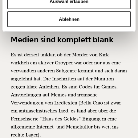
Krokodilstränen von Fuentes rund um Kirk sind
Auswahl erlauben
dementsprechend sehr lächerlich, war er doch der
20€
40€
selbsternannte Feind von Kirk und seiner Strategie,
https://www.moment.at/story/was-ist-ein-groyper/
Kopieren
Ablehnen
MAGA groß zu machen.
60€
100€
Medien sind komplett blank
150€
€
Es ist derzeit unklar, ob der Mörder von Kirk
Ich möchte meine Spende verschenken.
wirklich ein aktiver Groyper war oder nur aus eine
Du erhältst eine E-Mail mit deiner
verwandten anderen Subgenre kommt und sich daran
Geschenkurkunde im PDF-Format, welche Du
ausdrucken oder weiterleiten und verschenken
angelehnt hat. Die Inschriften auf der Munition
kannst.
zeigen klare Anleihen. Es sind Codes für Games,
Anspielungen auf Memes und ironische
Verwendungen von Liedtexten (Bella Ciao ist zwar
Weiter
ein antifaschistisches Lied, es fand aber über die
1/3
Fernsehserie “Haus des Geldes” Eingang in eine
allgemeine Internet- und Memekultur bis weit ins
rechte Lager).