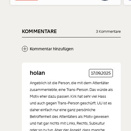
KOMMENTARE
3 Kommentare
Kommentar hinzufügen
Neuen Kommentar
holan
17.09.2025
hinzufügen
Angeblich ist die Person, die mit dem Attentäter
zusammenlebte, eine Trans-Person. Das würde als
Motiv eher dazu passen. Kirk hat sehr viel Hass
und auch gegen Trans-Person geschürft. UU ist es
daher einfach nur eine ganz persönliche
Der Inhalt dieses Feldes wird nicht öffentlich zugänglich angezeigt.
Betroffenheit des Attentäters als Motiv gewesen
und hat gar nichts mit Links, Rechts, Subkultur
oder so zu tun. Aber der Aspekt, dass manche