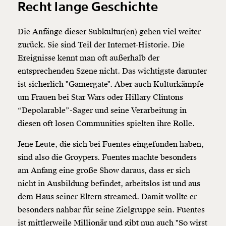
Recht lange Geschichte
Die Anfänge dieser Subkultur(en) gehen viel weiter
zurück. Sie sind Teil der Internet-Historie. Die
Ereignisse kennt man oft außerhalb der
entsprechenden Szene nicht. Das wichtigste darunter
ist sicherlich "Gamergate". Aber auch Kulturkämpfe
um Frauen bei Star Wars oder Hillary Clintons
“Depolarable”-Sager und seine Verarbeitung in
diesen oft losen Communities spielten ihre Rolle.
Veränderung
Jene Leute, die sich bei Fuentes eingefunden haben,
sind also die Groypers. Fuentes machte besonders
beginnt mit Dir!
am Anfang eine große Show daraus, dass er sich
nicht in Ausbildung befindet, arbeitslos ist und aus
Werde
und wir können gemeinsam
Fördermitglied
dem Haus seiner Eltern streamed. Damit wollte er
unsere Wirtschaft so gestalten, dass sie für alle
besonders nahbar für seine Zielgruppe sein. Fuentes
funktioniert. Unsere Recherchen sind für alle frei im
Netz. Unabhängig und werbefrei. Und das wird auch
ist mittlerweile Millionär und gibt nun auch "So wirst