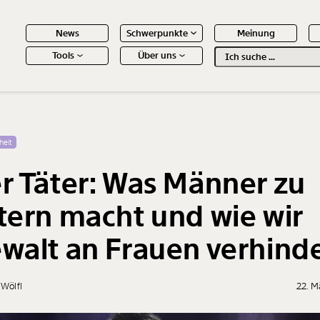
News
Schwerpunkte
Meinung
Tools
Über uns
Text
second
 Inhalte
heit
r Täter: Was Männer zu
tern macht und wie wir
walt an Frauen verhind
 Wölfl
22. M