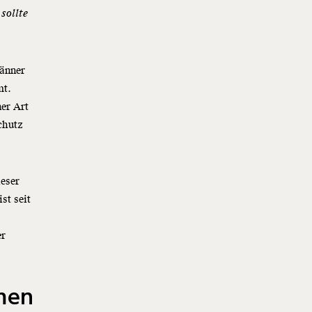
 sollte
Männer
mt.
ner Art
chutz
ieser
st seit
er
men