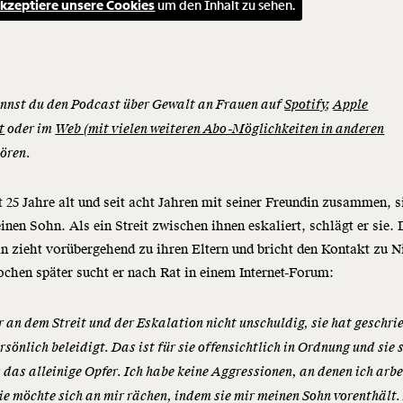
kzeptiere unsere Cookies
um den Inhalt zu sehen.
nnst du den Podcast über Gewalt an Frauen auf
Spotify
,
Apple
t
oder im
Web (mit vielen weiteren Abo-Möglichkeiten in anderen
ören.
t 25 Jahre alt und seit acht Jahren mit seiner Freundin zusammen, s
inen Sohn. Als ein Streit zwischen ihnen eskaliert, schlägt er sie. 
n zieht vorübergehend zu ihren Eltern und bricht den Kontakt zu N
chen später sucht er nach Rat in einem Internet-Forum:
r an dem Streit und der Eskalation nicht unschuldig, sie hat geschri
rsönlich beleidigt. Das ist für sie offensichtlich in Ordnung und sie 
s das alleinige Opfer. Ich habe keine Aggressionen, an denen ich arb
ie möchte sich an mir rächen, indem sie mir meinen Sohn vorenthält