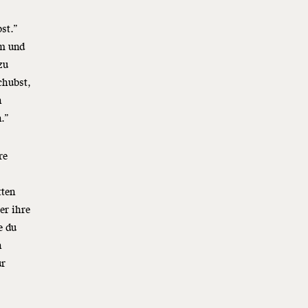
st.”
 m und
zu
chubst,
n
n.”
re
tten
er ihre
e du
n
ur