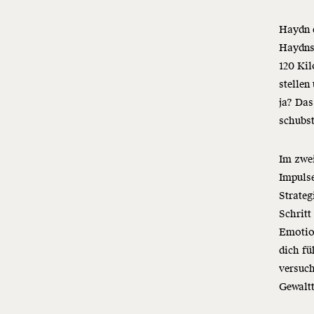
Haydn e
Haydns 
120 Kil
stellen
ja? Das
schubst
Im zwei
Impulse
Strateg
Schritt
Emotion
dich fü
versuch
Gewalt