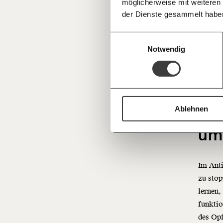
möglicherweise mit weiteren
teilwei
Deine Spende absetzen:
Fragen und 
der Dienste gesammelt habe
Mensche
sympath
Einwilligungsauswahl
Es sei 
Notwendig
um sein
überwun
Haydn.
Ablehnen
Ant
um
Im Anti
zu sto
lernen,
funktio
des Opf