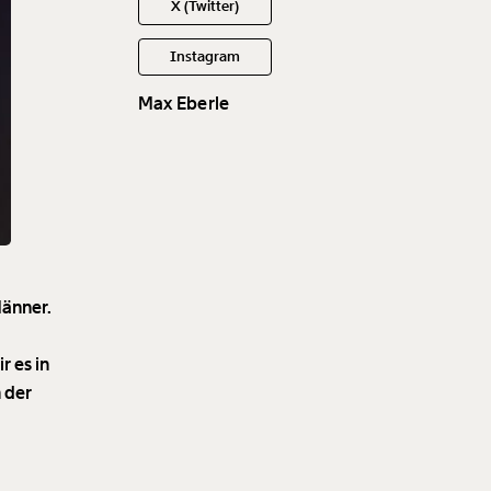
X (Twitter)
Instagram
Max Eberle
Männer.
r es in
 der