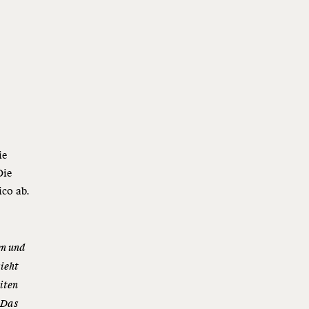
ie
Die
ico ab.
en und
sieht
eiten
. Das