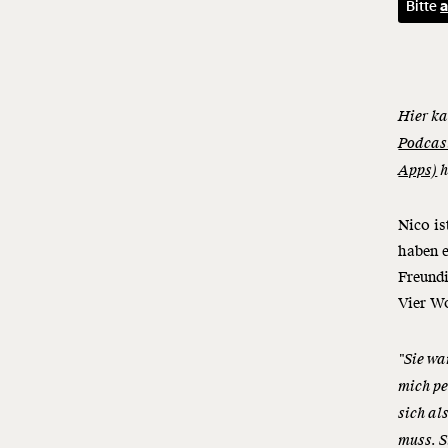
Bitte
a
Hier ka
Podcas
Apps)
h
Nico is
haben e
Freundi
Vier Wo
"Sie wa
mich pe
sich al
muss. S