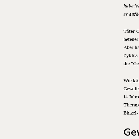
habe ic
es aufh
Täter-O
beteuer
Aber hä
Zyklus
die “Ge
Wie kön
Gewalts
14 Jahr
Therape
Einzel-
Ge