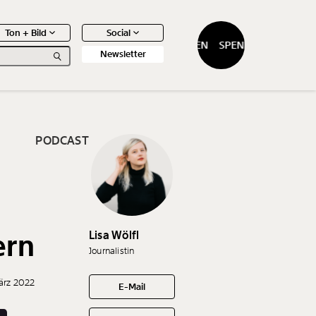
Ton + Bild
Social
SPENDEN
SPENDEN
Newsletter
PODCAST
0
Artikel
Lisa Wölfl
ern
Journalistin
ärz 2022
E-Mail