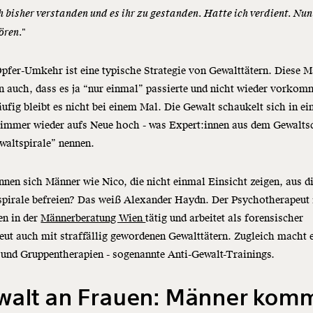
h bisher verstanden und es ihr zu gestanden. Hatte ich verdient. Nun
ören."
pfer-Umkehr ist eine typische Strategie von Gewalttätern. Diese 
n auch, dass es ja “nur einmal” passierte und nicht wieder vorkom
ufig bleibt es nicht bei einem Mal. Die Gewalt schaukelt sich in ei
 immer wieder aufs Neue hoch - was Expert:innen aus dem Gewalts
waltspirale” nennen.
nen sich Männer wie Nico, die nicht einmal Einsicht zeigen, aus d
pirale befreien? Das weiß Alexander Haydn. Der Psychotherapeut i
en in der
Männerberatung Wien
tätig und arbeitet als forensischer
ut auch mit straffällig gewordenen Gewalttätern. Zugleich macht 
 und Gruppentherapien - sogenannte Anti-Gewalt-Trainings.
walt an Frauen: Männer kom