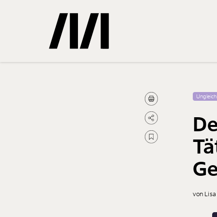
Gemerkte
Ungleich
De
0
Treffer
Tä
Ge
von Lisa