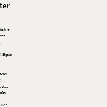
ter
ttäter
 den
n.
älligste
mend
n
. Auf
oder
ommen