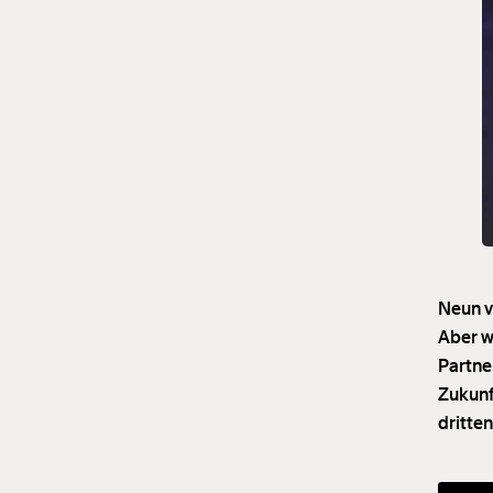
Neun v
Aber w
Partne
Zukunf
dritten