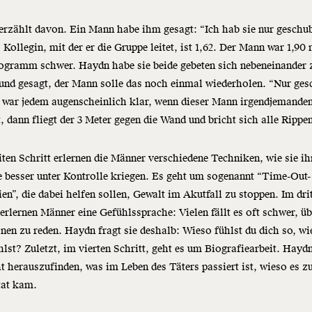
rzählt davon. Ein Mann habe ihm gesagt: “Ich hab sie nur geschub
Kollegin, mit der er die Gruppe leitet, ist 1,62. Der Mann war 1,90
ogramm schwer. Haydn habe sie beide gebeten sich nebeneinander 
 und gesagt, der Mann solle das noch einmal wiederholen. “Nur ges
 war jedem augenscheinlich klar, wenn dieser Mann irgendjemande
, dann fliegt der 3 Meter gegen die Wand und bricht sich alle Rippe
ten Schritt erlernen die Männer verschiedene Techniken, wie sie ih
 besser unter Kontrolle kriegen. Es geht um sogenannt “Time-Out-
ien”, die dabei helfen sollen, Gewalt im Akutfall zu stoppen. Im dri
 erlernen Männer eine Gefühlssprache: Vielen fällt es oft schwer, üb
en zu reden. Haydn fragt sie deshalb: Wieso fühlst du dich so, wi
hlst? Zuletzt, im vierten Schritt, geht es um Biografiearbeit. Hayd
t herauszufinden, was im Leben des Täters passiert ist, wieso es z
tat kam.