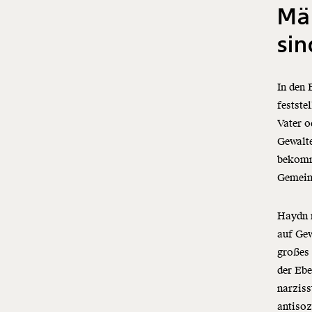
Mä
sin
In den 
festste
Vater o
Gewalte
bekomme
Gemein
Haydn 
auf Gew
großes
der Ebe
narziss
antiso