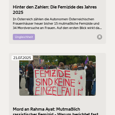
Hinter den Zahlen: Die Femizide des Jahres
2025
In Österreich zählen die Autonomen Österreichischen
Frauenhäuser heuer bisher 15 mutmaßliche Femizide und
34 Mordversuche an Frauen. Auf den ersten Blick wirkt das
nach einem Rückgang – doch die Zahlen werfen viele
Fragen auf: Welche Maßnahmen wirken tatsächlich? Und
Ungleichheit
wo bleibt die Politik?
21.07.2025
Mord an Rahma Ayat: Mutmaßlich
rassistischer Femizid - Warum berichtet fast