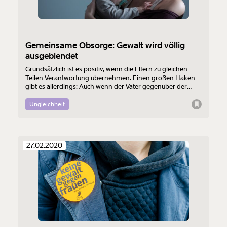
Gemeinsame Obsorge: Gewalt wird völlig
ausgeblendet
Grundsätzlich ist es positiv, wenn die Eltern zu gleichen
Teilen Verantwortung übernehmen. Einen großen Haken
gibt es allerdings: Auch wenn der Vater gegenüber der
Mutter gewalttätig ist oder war, ordnet das Gericht zu oft
eine gemeinsame Obsorge an. Familienanwältin Christine
Ungleichheit
Kolbitsch kennt solche Fälle und kritisiert die Lücke in
unserem Rechtssystem.
27.02.2020