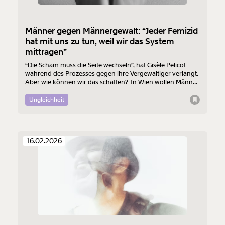
Männer gegen Männergewalt: “Jeder Femizid
hat mit uns zu tun, weil wir das System
mittragen”
“Die Scham muss die Seite wechseln”, hat Gisèle Pelicot
während des Prozesses gegen ihre Vergewaltiger verlangt.
Aber wie können wir das schaffen? In Wien wollen Männer
am 7. August mit einem “Walk of Shame” gegen
Männergewalt den ersten Schritt machen.
Ungleichheit
16.02.2026