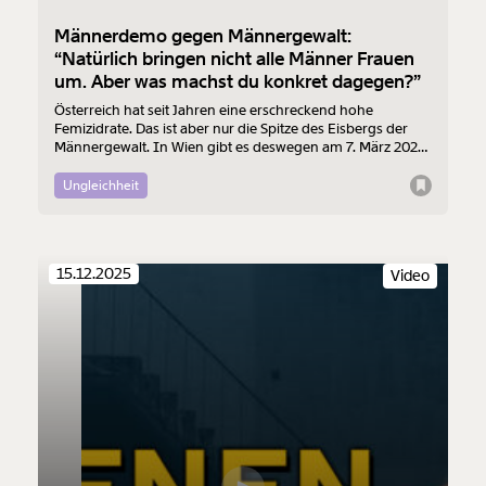
Männerdemo gegen Männergewalt:
“Natürlich bringen nicht alle Männer Frauen
um. Aber was machst du konkret dagegen?”
Österreich hat seit Jahren eine erschreckend hohe
Femizidrate. Das ist aber nur die Spitze des Eisbergs der
Männergewalt. In Wien gibt es deswegen am 7. März 2026
erstmals eine Demo von Männern gegen Männergewalt.
Wir haben mit dem Veranstalter über die Gründe für die
Ungleichheit
Demo gesprochen.
15.12.2025
Video