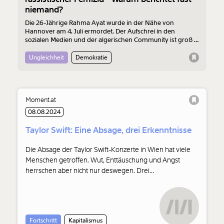
niemand?
Die 26-Jährige Rahma Ayat wurde in der Nähe von
Hannover am 4. Juli ermordet. Der Aufschrei in den
sozialen Medien und der algerischen Community ist groß -
die Presse zeigt erstaunlich wenig Interesse.
Ungleichheit
Demokratie
Moment.at
08.08.2024
Taylor Swift: Eine Absage, drei Erkenntnisse
Die Absage der Taylor Swift-Konzerte in Wien hat viele
Menschen getroffen. Wut, Enttäuschung und Angst
herrschen aber nicht nur deswegen. Drei
Redakteur:innen der MOMENT-Redaktion zu drei
Aspekten, über die wir reden sollten.
Fortschritt
Kapitalismus