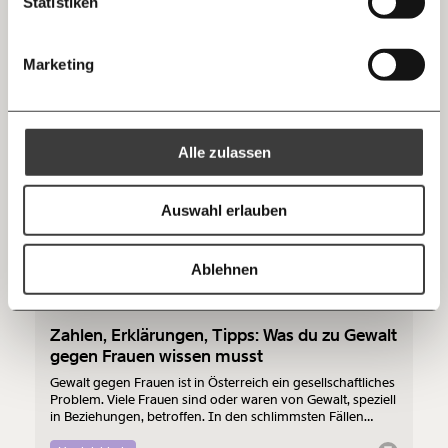
Statistiken
10€
20€
wie wir Gewalt an Frauen verhindern
Threads
Ungleichheit
30€
50€
Marketing
Ich bin einverstanden, einen regelmäßigen Newsletter zu erhalten.
100€
€
Mehr Informationen:
Datenschutz.
RSS
20.01.2022
Alle zulassen
Anmelden
Bluesky
Ich spende einmalig
Auswahl erlauben
20€
40€
https://www.moment.at/tag/femizide
Kopieren
Ablehnen
60€
100€
Zahlen, Erklärungen, Tipps: Was du zu Gewalt
150€
€
gegen Frauen wissen musst
Gewalt gegen Frauen ist in Österreich ein gesellschaftliches
Problem. Viele Frauen sind oder waren von Gewalt, speziell
Ich möchte meine Spende verschenken.
in Beziehungen, betroffen. In den schlimmsten Fällen
Du erhältst eine E-Mail mit deiner
endet diese Gewalt in dem Tod der Frau. Was mache ich,
Geschenkurkunde im PDF-Format, welche Du