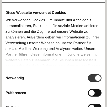
teilen.
Ungleichheit
Diese Webseite verwendet Cookies
Wir verwenden Cookies, um Inhalte und Anzeigen zu
personalisieren, Funktionen für soziale Medien anbieten
22.03.2022
Podcast
E-Mail
zu können und die Zugriffe auf unsere Website zu
analysieren. Außerdem geben wir Informationen zu Ihrer
Immer auf dem Laufenden
Whatsapp
Verwendung unserer Website an unsere Partner für
bleiben mit unseren gratis
soziale Medien, Werbung und Analysen weiter. Unsere
E-Mail-Newslettern!
Partner führen diese Informationen möglicherweise mit
Telegram
weiteren Daten zusammen, die Sie ihnen bereitgestellt
haben oder die sie im Rahmen Ihrer Nutzung der Dienste
Ich werde Fördermitglied* …
gesammelt haben.
Knackig über die
Morgenmoment:
Einwilligungsauswahl
Messenger
wichtigsten Themen informiert bleiben -
Notwendig
monatlich
jährlich
morgens in deinem Posteingang
Facebook
Die guten Nachrichten der
Die Gute Woche:
Präferenzen
Welt nicht aus den Augen verlieren - immer
… mit einem Beitrag von* …
zum Wochenende
Mastodon
Der Täter: Was Männer zu Tätern macht und