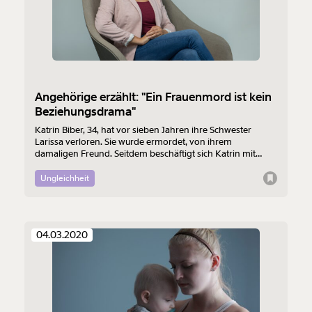
Angehörige erzählt: "Ein Frauenmord ist kein
Beziehungsdrama"
Katrin Biber, 34, hat vor sieben Jahren ihre Schwester
Larissa verloren. Sie wurde ermordet, von ihrem
damaligen Freund. Seitdem beschäftigt sich Katrin mit
Trauer, hat sogar ein Buch über die Zeit zwischen dem
Mord an Larissa und dem Schuldspruch des Täters
Ungleichheit
geschrieben. Die Berichterstattung über Frauenmorde
macht sie heute noch wütend. Wieso, das erzählt sie für die
Serie "Was ich wirklich denke".
04.03.2020