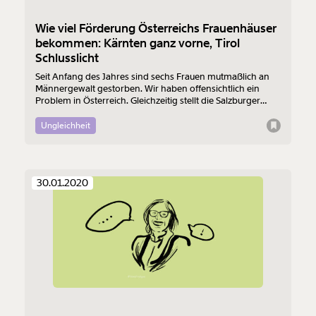
Wie viel Förderung Österreichs Frauenhäuser
bekommen: Kärnten ganz vorne, Tirol
Schlusslicht
Seit Anfang des Jahres sind sechs Frauen mutmaßlich an
Männergewalt gestorben. Wir haben offensichtlich ein
Problem in Österreich. Gleichzeitig stellt die Salzburger
Landesrätin Andrea Klambauer (Neos) die Arbeit der
dortigen Frauenhäuser in Frage, die für Gewaltbetroffene
Ungleichheit
oft die letzte Zuflucht sind.
30.01.2020