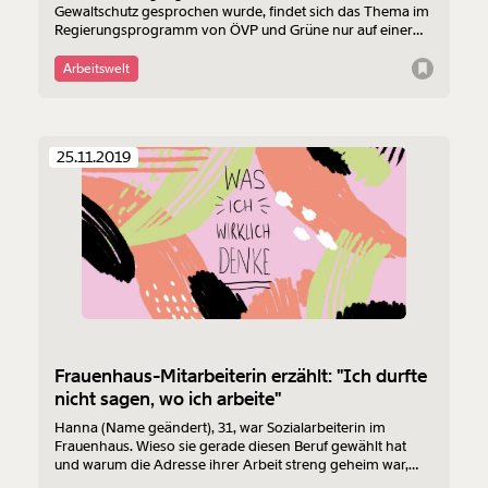
Gewaltschutz gesprochen wurde, findet sich das Thema im
Regierungsprogramm von ÖVP und Grüne nur auf einer
einzigen Seite wieder. Zehn Punkte sind es, welche die
Regierung umsetzen will. Zum Großteil sind das eher
Arbeitswelt
schwammige Überschriften, die zumindest hoffen lassen.
25.11.2019
Frauenhaus-Mitarbeiterin erzählt: "Ich durfte
nicht sagen, wo ich arbeite"
Hanna (Name geändert), 31, war Sozialarbeiterin im
Frauenhaus. Wieso sie gerade diesen Beruf gewählt hat
und warum die Adresse ihrer Arbeit streng geheim war,
erzählt sie für die Serie "Was ich wirklich denke".