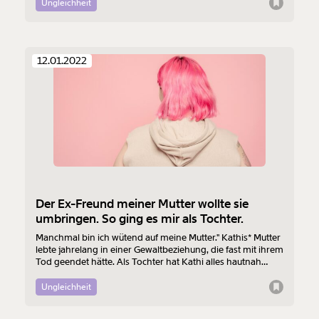
wenn ich Gewalt mitbekomme? Was, wenn ich selbst
Ungleichheit
ausdrucken oder weiterleiten und verschenken
betroffen bin? Und was passiert eigentlich, wenn ich die
kannst.
Polizei rufe?
12.01.2022
Weiter
1/3
Der Ex-Freund meiner Mutter wollte sie
umbringen. So ging es mir als Tochter.
Manchmal bin ich wütend auf meine Mutter." Kathis* Mutter
lebte jahrelang in einer Gewaltbeziehung, die fast mit ihrem
Tod geendet hätte. Als Tochter hat Kathi alles hautnah
mitbekommen.
Ungleichheit