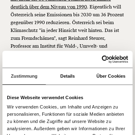
Netz. Unabhängig und werbefrei. Und das wird auch
deutlich über dem Niveau von 1990
. Eigentlich will
so bleiben. Kämpf’ mit uns für den Fortschritt und
Österreich seine Emissionen bis 2030 um 36 Prozent
unterstütze uns mit Deinem Mitgliedsbeitrag.
gegenüber 1990 reduzieren. Österreich sei beim
Klimaschutz "in jeder Hinsicht weit hinten. Das ist
Du überweist lieber direkt?
Hier unsere IBAN: AT34 4300 0498 0007 6017
zum Fremdschämen", sagt Reinhard Steurer,
Kontoinhaber: Momentum Institut - Verein für
Professor am Institut für Wald-, Umwelt- und
sozialen Fortschritt
Ressourcenpolitik der BOKU Wien zu
Moment
. Die
Europakarte des Treibhausgas-Ausstoßes zeigt:
Jetzt
Deine Spende absetzen:
Fragen und Antworten.
Viele Länder konnten ihren CO2-Ausstoß reduzieren,
einfach
Zustimmung
Details
Über Cookies
in Österreich hingegen stieg er an.
"In Zukunft wird
teilen.
man an
CO2-Steuern
nicht vorbeikommen", sagt
Steurer. Auch Umweltministerin Maria Patek schrieb
Diese Webseite verwendet Cookies
jüngst in einer Anfragebeantwortung: Angesichts der
Wir verwenden Cookies, um Inhalte und Anzeigen zu
Dringlichkeit sei
"ein klares CO2-Preissignal
personalisieren, Funktionen für soziale Medien anbieten
notwendig"
.
E-Mail
zu können und die Zugriffe auf unsere Website zu
analysieren. Außerdem geben wir Informationen zu Ihrer
Was soll das kosten?
Immer auf dem Laufenden