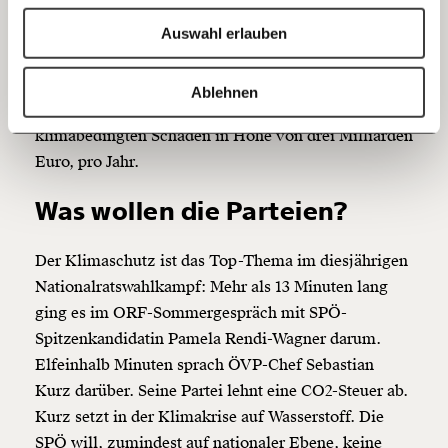
Klimaökonom der Universität Graz zu
Moment
. Im
Bluesky
Ich spende einmalig
vergangenen Jahr gab es 766 Hitzetote, fast doppelt
Auswahl erlauben
so viele wie im Straßenverkehr. Die Zahl werde
20€
40€
weiter steigen, so Experte Steininger. Für die Jahre
https://www.moment.at/story/wer-hat-angst-vor-der-co2-steuer/
Kopieren
Ablehnen
2020 bis 2030 rechnet er mit wetter- und
60€
100€
klimabedingten Schäden in Höhe von drei Milliarden
150€
€
Euro, pro Jahr.
Was wollen die Parteien?
Ich möchte meine Spende verschenken.
Du erhältst eine E-Mail mit deiner
Der Klimaschutz ist das Top-Thema im diesjährigen
Geschenkurkunde im PDF-Format, welche Du
ausdrucken oder weiterleiten und verschenken
Nationalratswahlkampf: Mehr als 13 Minuten lang
kannst.
ging es im ORF-Sommergespräch mit SPÖ-
Spitzenkandidatin Pamela Rendi-Wagner darum.
Elfeinhalb Minuten sprach ÖVP-Chef Sebastian
Weiter
Kurz darüber. Seine Partei lehnt eine
CO2-Steuer
ab.
1/3
Kurz setzt in der Klimakrise auf Wasserstoff. Die
SPÖ will, zumindest auf nationaler Ebene, keine