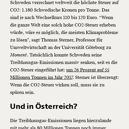
Schweden verrechnet weltweit die höchste Steuer auf
CO2: 1.180 Schwedische Kronen pro Tonne. Das
sind je nach Wechselkurs 110 bis 120 Euro. “Wenn
die ganze Welt eine solch hohe
CO2-Steuer
erheben
würde, wäre es möglich, die meisten Klimaprobleme
zu lösen”, sagt Thomas Sterner, Professor für
Umweltwirtschaft an der Universität Göteborg zu
Moment
. Tatsächlich konnte Schweden seine
Treibhausgas-Emissionen massiv senken, seit es die
CO2-Steuer
eingeführt hat:
um 26 Prozent auf 55
Millionen Tonnen im Jahr 2017
. Sterner ist überzeugt:
Wenn die
CO2-Steuer
wirken soll, muss sie zu
Veränderung
spüren sein.
beginnt mit Dir!
Und in Österreich?
Werde
und wir können gemeinsam
Fördermitglied
Die Treibhausgas-Emissionen liegen hierzulande
unsere Wirtschaft so gestalten, dass sie für alle
mit mehr als 80 Millionen Tonnen noch immer
funktioniert. Unsere Recherchen sind für alle frei im