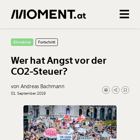
Gemerkte Inhalte
0
Treffer
0
Artikel
Klimakrise
Fortschritt
Wer hat Angst vor der
CO2-Steuer?
von Andreas Bachmann
01. September 2019