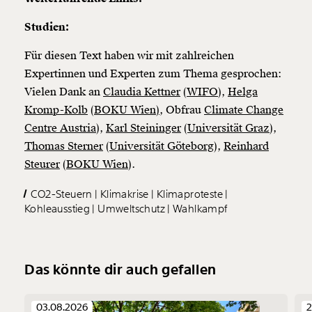
Studien:
Für diesen Text haben wir mit zahlreichen
Expertinnen und Experten zum Thema gesprochen:
Vielen Dank an
Claudia Kettner
(
WIFO
),
Helga
Kromp-Kolb
(
BOKU Wien)
, Obfrau
Climate Change
Centre Austria
),
Karl Steininger
(
Universität Graz
),
Thomas Sterner
(
Universität Göteborg
),
Reinhard
Steurer
(
BOKU Wien
).
CO2-Steuern
Klimakrise
Klimaproteste
Kohleausstieg
Umweltschutz
Wahlkampf
Das könnte dir auch gefallen
03.08.2026
2