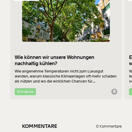
Wie können wir unsere Wohnungen
E
nachhaltig kühlen?
Wie angenehme Temperaturen nicht zum Luxusgut
W
werden, warum klassische Klimaanlagen oft mehr schaden
l
als nützen und wo die wirklichen Chancen für
v
Bewohner:innen im Altbau liegen - das erklärt Jan-Philipp
b
Richtmann von der TU Wien im Interview.
f
Klimakrise
KOMMENTARE
0 Kommentare