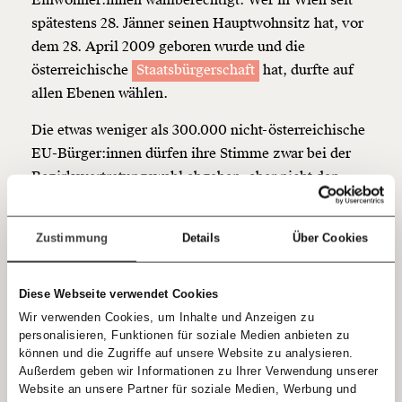
Einwohner:innen wahlberechtigt. Wer in Wien seit
so bleiben. Kämpf’ mit uns für den Fortschritt und
spätestens 28. Jänner seinen Hauptwohnsitz hat, vor
unterstütze uns mit Deinem Mitgliedsbeitrag.
dem 28. April 2009 geboren wurde und die
Du überweist lieber direkt?
österreichische
Staatsbürgerschaft
hat, durfte auf
Hier unsere IBAN: AT34 4300 0498 0007 6017
allen Ebenen wählen.
Kontoinhaber: Momentum Institut - Verein für
sozialen Fortschritt
Die etwas weniger als 300.000 nicht-österreichische
EU-Bürger:innen dürfen ihre Stimme zwar bei der
Jetzt
Deine Spende absetzen:
Fragen und Antworten.
Bezirksvertretungswahl abgeben, aber nicht den
einfach
Gemeinderat (der in Wien gleichzeitig der Landtag
teilen.
ist).
Zustimmung
Details
Über Cookies
Noch einmal etwa gleich viele Menschen leben in
Wien, kommen aber ursprünglich aus "Drittstaaten"
Diese Webseite verwendet Cookies
und dürfen gar nicht über die Politik in ihrer Stadt
Wir verwenden Cookies, um Inhalte und Anzeigen zu
E-Mail
mitbestimmen. Ein zunehmendes Problem für die
personalisieren, Funktionen für soziale Medien anbieten zu
Demokratie, das wir uns vor der Nationalratswahl
können und die Zugriffe auf unsere Website zu analysieren.
Immer auf dem Laufenden
Außerdem geben wir Informationen zu Ihrer Verwendung unserer
Whatsapp
2024
im Rahmen einer großen Doku angesehen
bleiben mit unseren gratis
Website an unsere Partner für soziale Medien, Werbung und
haben
.