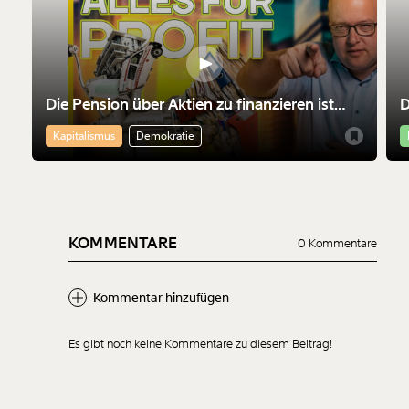
Die Pension über Aktien zu finanzieren ist
D
nicht nur riskant. Sie macht die Finanzmärkte
M
Kapitalismus
Demokratie
mächtiger
KOMMENTARE
0 Kommentare
Kommentar hinzufügen
Es gibt noch keine Kommentare zu diesem Beitrag!
Neuen Kommentar
hinzufügen