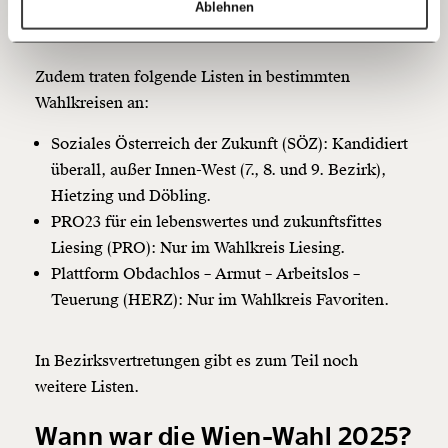
Ablehnen
Team HC Strache
20€
40€
https://www.moment.at/story/wien-wahl-2025-live-ergebnisse/
Kopieren
Zudem traten folgende Listen in bestimmten
60€
100€
Wahlkreisen an: ​
150€
€
Soziales Österreich der Zukunft (SÖZ): Kandidiert
überall, außer Innen-West (7., 8. und 9. Bezirk),
Ich möchte meine Spende verschenken.
Hietzing und Döbling.
Du erhältst eine E-Mail mit deiner
PRO23 für ein lebenswertes und zukunftsfittes
Geschenkurkunde im PDF-Format, welche Du
ausdrucken oder weiterleiten und verschenken
Liesing (PRO): Nur im Wahlkreis Liesing.​
kannst.
Plattform Obdachlos – Armut – Arbeitslos –
Teuerung (HERZ): Nur im Wahlkreis Favoriten.
Weiter
In Bezirksvertretungen gibt es zum Teil noch
1/3
weitere Listen.
Wann war die Wien-Wahl 2025?