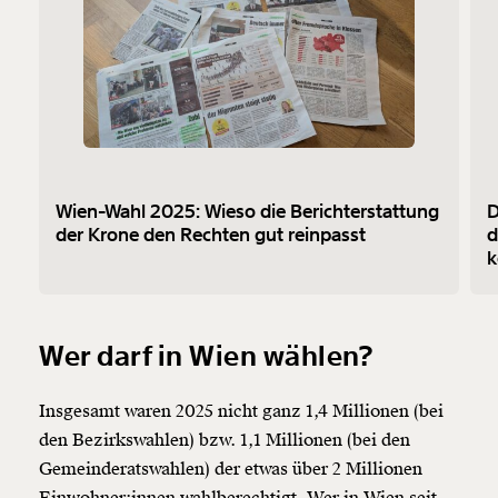
Wien-Wahl 2025: Wieso die Berichterstattung
D
der Krone den Rechten gut reinpasst
d
k
Veränderung
beginnt mit Dir!
Wer darf in Wien wählen?
Insgesamt waren 2025 nicht ganz 1,4 Millionen (bei
Werde
und wir können gemeinsam
Fördermitglied
unsere Wirtschaft so gestalten, dass sie für alle
den Bezirkswahlen) bzw. 1,1 Millionen (bei den
funktioniert. Unsere Recherchen sind für alle frei im
Gemeinderatswahlen) der etwas über 2 Millionen
Netz. Unabhängig und werbefrei. Und das wird auch