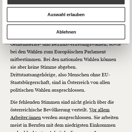
Anmelden
wählen?
Bluesky
Ich spende einmalig
Auswahl erlauben
Keine österreichische Staatsangehörigkeit heißt
20€
40€
auch: keine politische Mitbestimmung. EU-
https://www.moment.at/story/wer-darf-waehlen/
Kopieren
Ablehnen
Bürger:innen dürfen auf lokaler Ebene, also bei
60€
100€
Gemeinderats- und Bezirksvertretungswahlen, sowie
bei den Wahlen zum Europäischen Parlament
150€
€
mitbestimmen. Bei den nationalen Wahlen können
sie aber keine Stimme abgeben.
Ich möchte meine Spende verschenken.
Drittstaatsangehörige, also Menschen ohne EU-
Du erhältst eine E-Mail mit deiner
Geschenkurkunde im PDF-Format, welche Du
Staatsbürgerschaft, sind in Österreich von allen
ausdrucken oder weiterleiten und verschenken
politischen Wahlen ausgeschlossen.
kannst.
Die fehlenden Stimmen sind nicht gleich über die
österreichische Bevölkerung verteilt.
Vor allem
Weiter
Arbeiter:innen
werden ausgeschlossen. Sie arbeiten
meist in Berufen mit dem niedrigsten Einkommen
1/3