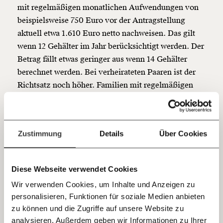
mit
regelmäßigen monatlichen Aufwendungen von
funktioniert. Unsere Recherchen sind für alle frei im
Netz. Unabhängig und werbefrei. Und das wird auch
beispielsweise
750 Euro
vor der Antragstellung
so bleiben. Kämpf’ mit uns für den Fortschritt und
aktuell etwa 1.610 Euro netto nachweisen. Das gilt
unterstütze uns mit Deinem Mitgliedsbeitrag.
wenn 12 Gehälter im Jahr berücksichtigt werden. Der
Betrag fällt etwas geringer aus wenn 14 Gehälter
Du überweist lieber direkt?
Hier unsere IBAN: AT34 4300 0498 0007 6017
berechnet werden. Bei verheirateten Paaren ist der
Kontoinhaber: Momentum Institut - Verein für
Richtsatz noch höher. Familien mit regelmäßigen
sozialen Fortschritt
Aufwendungen für Miete, Kredite,
Unterhaltszahlungen von beispielsweise 1.200 Euro
Jetzt
Deine Spende absetzen:
Fragen und Antworten.
pro Monat müssen im Jahr 2024 vor der
einfach
Zustimmung
Details
Über Cookies
Antragstellung etwa 2.770 Euro netto auf dem Konto
teilen.
haben.
Diese Webseite verwendet Cookies
Die Staatsbürgerschaft ist eine
Wir verwenden Cookies, um Inhalte und Anzeigen zu
Preisfrage
personalisieren, Funktionen für soziale Medien anbieten
E-Mail
zu können und die Zugriffe auf unsere Website zu
Dadurch fallen viele Menschen schon einmal durch
analysieren. Außerdem geben wir Informationen zu Ihrer