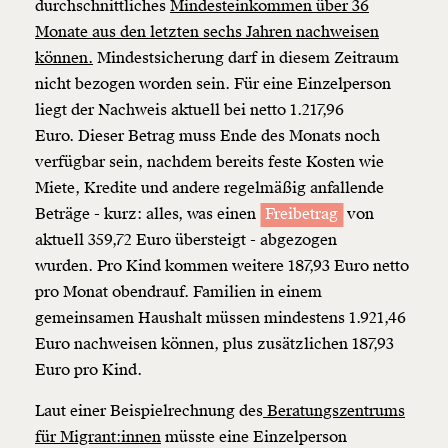
durchschnittliches
Mindesteinkommen über 36
Monate aus den letzten sechs Jahren nachweisen
können.
Mindestsicherung darf in diesem Zeitraum
nicht bezogen worden sein.
Für eine Einzelperson
liegt der Nachweis aktuell bei netto 1.217,96
Euro.
Dieser Betrag muss Ende des Monats noch
verfügbar sein, nachdem bereits feste Kosten wie
Miete, Kredite und andere regelmäßig anfallende
Beträge - kurz: alles, was einen
Freibetrag
von
aktuell 359,72 Euro übersteigt - abgezogen
wurden.
Pro Kind kommen weitere 187,93 Euro netto
pro Monat obendrauf. Familien in einem
gemeinsamen Haushalt müssen mindestens 1.921,46
Veränderung
Euro nachweisen können, plus zusätzlichen 187,93
beginnt mit Dir!
Euro pro Kind.
Laut einer Beispielrechnung des
Beratungszentrums
Werde
und wir können gemeinsam
Fördermitglied
für Migrant:innen
müsste eine
Einzelperson
unsere Wirtschaft so gestalten, dass sie für alle