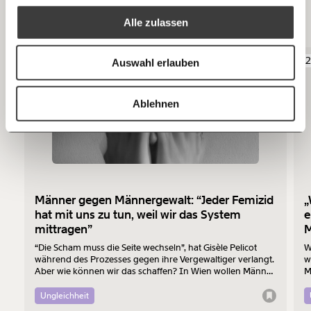
Das könnte dir auch gefallen
Alle zulassen
Anmelden
Bluesky
Ich spende einmalig
06.08.2026
2
Auswahl erlauben
20€
40€
https://www.moment.at/story/hier-geboren-kein-wahlrecht/
Kopieren
Ablehnen
60€
100€
150€
€
Ich möchte meine Spende verschenken.
Männer gegen Männergewalt: “Jeder Femizid
„
Du erhältst eine E-Mail mit deiner
hat mit uns zu tun, weil wir das System
e
Geschenkurkunde im PDF-Format, welche Du
mittragen”
M
ausdrucken oder weiterleiten und verschenken
kannst.
“Die Scham muss die Seite wechseln”, hat Gisèle Pelicot
W
während des Prozesses gegen ihre Vergewaltiger verlangt.
w
Aber wie können wir das schaffen? In Wien wollen Männer
M
am 7. August mit einem “Walk of Shame” gegen
B
Männergewalt den ersten Schritt machen.
d
Ungleichheit
Weiter