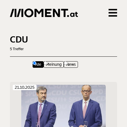
Gemerkte Inhalte
0
Treffer
0
Artikel
CDU
5
Treffer
Alle
Meinung
News
21.10.2025