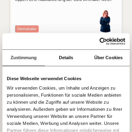
unterstütze uns mit Deinem Mitgliedsbeitrag.
über Deutschland hinaus. Was dahinter steckt und
warum die deutschen Wähler:innen es hoffentlich
Du überweist lieber direkt?
verhindern, analysiert Natascha Strobl.
Hier unsere IBAN: AT34 4300 0498 0007 6017
Kontoinhaber: Momentum Institut - Verein für
Demokratie
sozialen Fortschritt
Jetzt
Deine Spende absetzen:
Fragen und Antworten.
28.09.2021
einfach
Zustimmung
Details
Über Cookies
teilen.
Diese Webseite verwendet Cookies
Wir verwenden Cookies, um Inhalte und Anzeigen zu
personalisieren, Funktionen für soziale Medien anbieten
E-Mail
zu können und die Zugriffe auf unsere Website zu
analysieren. Außerdem geben wir Informationen zu Ihrer
Wie man sich als Verlierer zum Gewinner
Immer auf dem Laufenden
Whatsapp
Verwendung unserer Website an unsere Partner für
macht
bleiben mit unseren gratis
soziale Medien, Werbung und Analysen weiter. Unsere
Bundestagswahl-Analyse von Politologin Natascha Strobl:
E-Mail-Newslettern!
Partner führen diese Informationen möglicherweise mit
Mit dieser Strategie macht sich die CDU und die CSU als