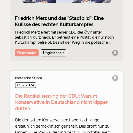
Friedrich Merz und das "Stadtbild": Eine
Kulisse des rechten Kulturkampfes
Friedrich Merz eifert mit seiner CDU der ÖVP unter
Sebastian Kurz nach. Er betreibt eine Politik, die nur noch
Kulturkampf betreibt. Das ist der Weg in die politische
Bedeutungslosigkeit bei größtmöglichem Schaden. Ein
Kommentar von Natascha Strobl.
Demokratie
Ungleichheit
Veränderung
Natascha Strobl
17.12.2024
beginnt mit Dir!
Die Radikalisierung der CDU: Warum
Konservative in Deutschland nicht kippen
Werde
und wir können gemeinsam
Fördermitglied
dürfen
unsere Wirtschaft so gestalten, dass sie für alle
funktioniert. Unsere Recherchen sind für alle frei im
Die deutschen Konservativen haben sich lange
Netz. Unabhängig und werbefrei. Und das wird auch
erstaunlich demokratisch gehalten. Das droht nun zu
so bleiben. Kämpf’ mit uns für den Fortschritt und
kippen. Eine Radikalisierung der CDU wirkt aber weit