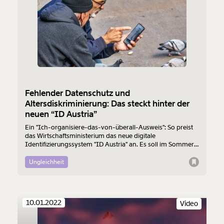
Weiter
1/3
Fehlender Datenschutz und
Altersdiskriminierung: Das steckt hinter der
neuen “ID Austria”
Ein "Ich-organisiere-das-von-überall-Ausweis": So preist
das Wirtschaftsministerium das neue digitale
Identifizierungssystem "ID Austria" an. Es soll im Sommer
die Handysignatur ablösen. Die Registrierung gelingt nicht
allen. Menschen ohne Smartphone werden
Ungleichheit
ausgeschlossen und auch Datenschützer:innen raufen sich
die Haare.
10.01.2022
Video