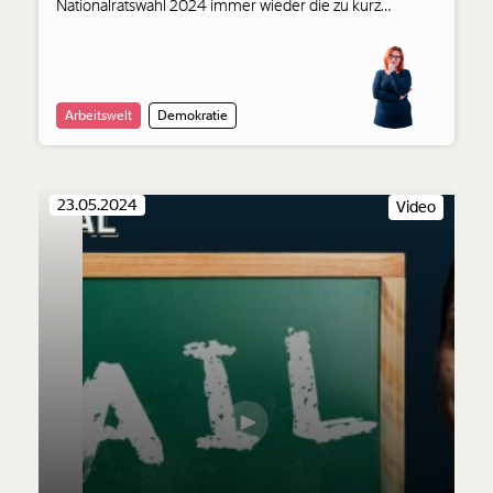
Nationalratswahl 2024 immer wieder die zu kurz
gegriffene Erkenntnis durch den Raum, dass “die
Arbeiter” heute die FPÖ wählen würden. Das stimmt. Es
stimmt aber eben auch nicht. Natascha Strobl
kommentiert.
Arbeitswelt
Demokratie
23.05.2024
Video