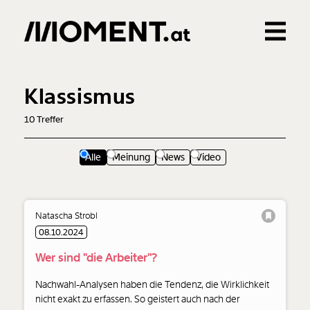
Gemerkte Inhalte
0
Treffer
0
Artikel
Klassismus
10
Treffer
Alle
Meinung
News
Video
Natascha Strobl
08.10.2024
Wer sind "die Arbeiter"?
Nachwahl-Analysen haben die Tendenz, die Wirklichkeit
nicht exakt zu erfassen. So geistert auch nach der