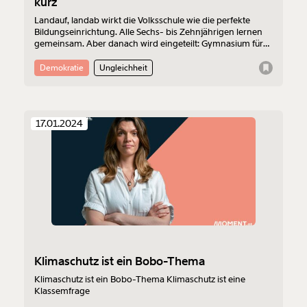
kurz
Landauf, landab wirkt die Volksschule wie die perfekte
Bildungseinrichtung. Alle Sechs- bis Zehnjährigen lernen
gemeinsam. Aber danach wird eingeteilt: Gymnasium für
die einen, Mittelschule für die anderen. Das verfestigt
Ungerechtigkeit und führt zu mehr davon - und
Demokratie
Ungleichheit
widerspricht der Wissenschaft. Warum haben wir also
keine Gesamtschule?
17.01.2024
Klimaschutz ist ein Bobo-Thema
Klimaschutz ist ein Bobo-Thema Klimaschutz ist eine
Klassemfrage
Veränderung