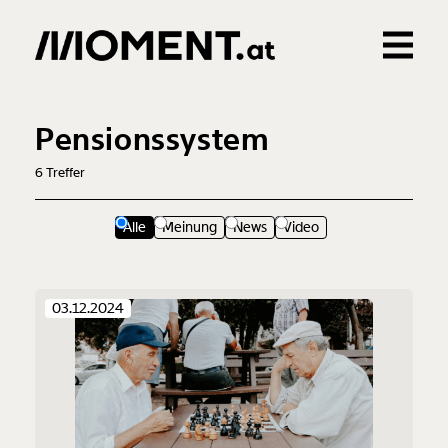
Gemerkte Inhalte
0
Treffer
0
Artikel
Pensionssystem
6
Treffer
Alle
Meinung
News
Video
03.12.2024