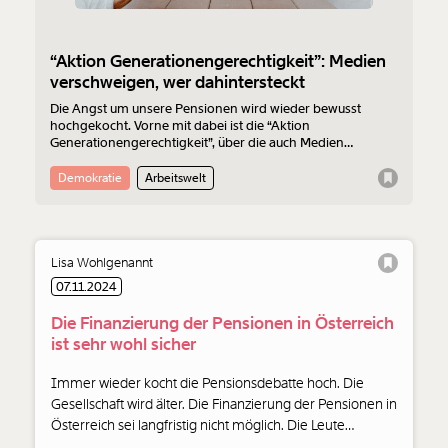
“Aktion Generationengerechtigkeit”: Medien
verschweigen, wer dahintersteckt
Die Angst um unsere Pensionen wird wieder bewusst
hochgekocht. Vorne mit dabei ist die “Aktion
Generationengerechtigkeit”, über die auch Medien
berichten. Nicht aber, wer dahintersteckt: Industrie und
ÖVP-nahe Personen.
Demokratie
Arbeitswelt
Lisa Wohlgenannt
07.11.2024
Die Finanzierung der Pensionen in Österreich
ist sehr wohl sicher
Immer wieder kocht die Pensionsdebatte hoch. Die
Gesellschaft wird älter. Die Finanzierung der Pensionen in
Österreich sei langfristig nicht möglich. Die Leute
müssten länger hackeln. Die Agenda Austria verbreitet