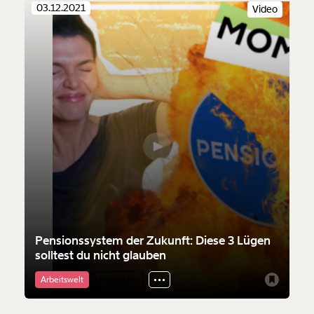
Du erhältst eine E-Mail mit deiner
03.12.2021
Video
Geschenkurkunde im PDF-Format, welche Du
ausdrucken oder weiterleiten und verschenken
kannst.
Weiter
1/3
Pensionssystem der Zukunft: Diese 3 Lügen
solltest du nicht glauben
Arbeitswelt
Fortschritt