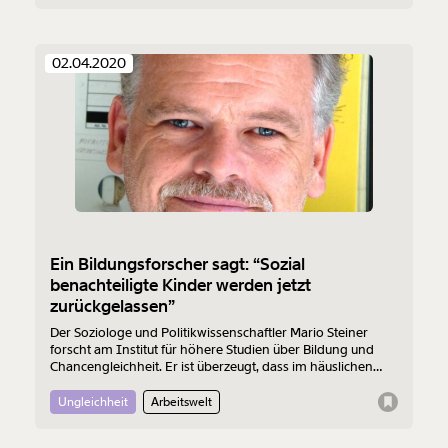
ausdrucken oder weiterleiten und verschenken
kannst.
02.04.2020
Weiter
1/3
Ein Bildungsforscher sagt: “Sozial
benachteiligte Kinder werden jetzt
zurückgelassen”
Der Soziologe und Politikwissenschaftler Mario Steiner
forscht am Institut für höhere Studien über Bildung und
Chancengleichheit. Er ist überzeugt, dass im häuslichen
Unterricht sozial benachteiligte Kinder extrem abgehängt
werden. Was dringend passieren müsste, damit diese
Ungleichheit
Arbeitswelt
Bildungskarrieren doch noch ein Erfolg werden, erklärt er
im Interview.