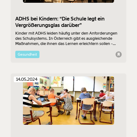
ADHS bei Kindern: “Die Schule legt ein
Vergrößerungsglas darüber”
Kinder mit ADHS leiden häufig unter den Anforderungen
des Schulsystems. In Österreich gibt es ausgleichende
Maßnahmen, die ihnen das Lernen erleichtern sollen -
theoretisch. An der Umsetzung scheitert es häufig. Wie
geht es Betroffenen und ist mit Besserung zu rechnen?
Gesundheit
14.05.2024