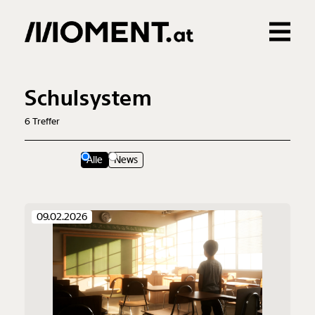
Gemerkte Inhalte
0
Treffer
0
Artikel
Schulsystem
6
Treffer
Alle
News
09.02.2026