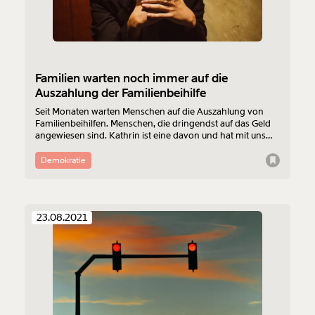
1/3
Familien warten noch immer auf die
Auszahlung der Familienbeihilfe
Seit Monaten warten Menschen auf die Auszahlung von
Familienbeihilfen. Menschen, die dringendst auf das Geld
angewiesen sind. Kathrin ist eine davon und hat mit uns
darüber gesprochen. Die Anträge liegen beim Finanzamt.
Was ist da passiert?
Demokratie
23.08.2021