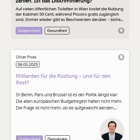
zahlen. Ist das Diskriminierung?
Auf vielen öffentlichen Toiletten in Wien kostet die Nutzung
der Kabinen 50 Cent, während Pissoirs gratis zugänglich
sind. Immer wieder gibt es Beschwerden darüber – bisher
ergebnislos. Jetzt will eine junge Frau die Stadt Wien wegen
Diskriminierung klagen.
Ungleichheit
Gesundheit
Oliver Picek
06.03.2025
Milliarden für die Rüstung – und für den
Rest?
In Berlin, Paris und Brüssel ist es der Politik längst klar:
Die alten europäischen Budgetregeln halten nicht mehr.
Die Frage ist nicht mehr, ob sie aufgeweicht werden,
sondern wie. Werden sie bloß für höhere
Veränderung
Verteidigungsausgaben gelockert? Oder nutzt Europa
diese historische Gelegenheit für eine echte Wende?
beginnt mit Dir!
Oliver Picek kommentiert.
Ungleichheit
Demokratie