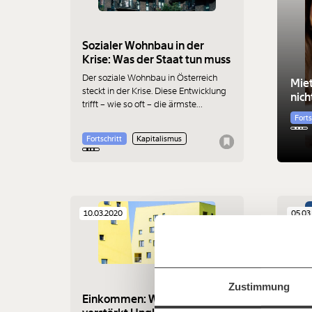
Sozialer Wohnbau in der
Krise: Was der Staat tun muss
Der soziale Wohnbau in Österreich
Miet
steckt in der Krise. Diese Entwicklung
nich
trifft – wie so oft – die ärmste
Einkommensschicht am härtesten. Wie
Forts
kann die Regierung darauf antworten?
Fortschritt
Kapitalismus
Veränderu
10.03.2020
05.03
beginnt mit
Jetzt
Werde
Fördermitglied
und wir können 
Zustimmung
gestalten, dass sie für alle funktioniert.
Einkommen: Wie wir wohnen,
Verb
einfa
im Netz. Unabhängig und werbefrei. Un