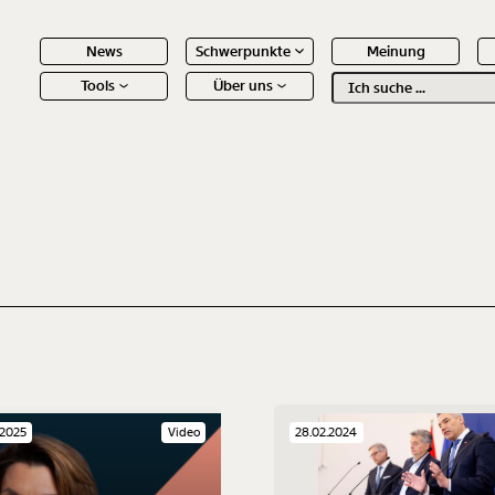
News
Schwerpunkte
Meinung
Tools
Über uns
Text
second
 Inhalte
.2025
Video
28.02.2024