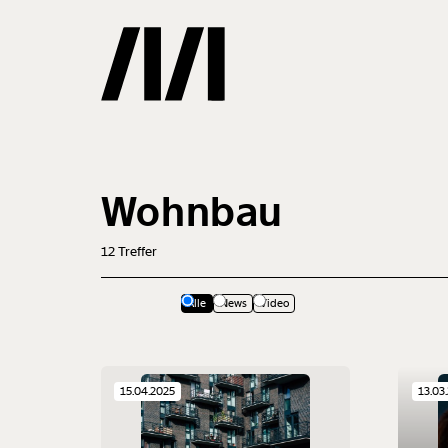
Gemerkte
Wohnbau
0
Treffer
12
Treffer
Alle
News
Video
15.04.2025
13.03