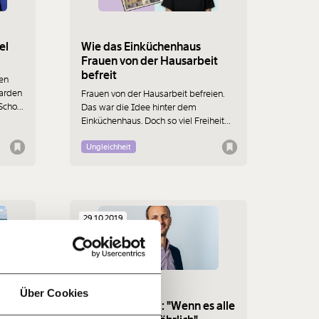
el
Wie das Einküchenhaus
Frauen von der Hausarbeit
befreit
en
iarden
Frauen von der Hausarbeit befreien.
 Schon
Das war die Idee hinter dem
Einküchenhaus. Doch so viel Freiheit
ar,
ging Konservativen und Faschisten
dann doch zu weit.
Ungleichheit
f
29.10.2019
…
n
it
jährlich
ratis
Über Cookies
ich:
Wohneigentum: "Wenn es alle