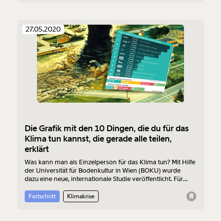
Maßnahme: Sie funktioniert.
27.05.2020
Die Grafik mit den 10 Dingen, die du für das
Klima tun kannst, die gerade alle teilen,
erklärt
Was kann man als Einzelperson für das Klima tun? Mit Hilfe
der Universität für Bodenkultur in Wien (BOKU) wurde
dazu eine neue, internationale Studie veröffentlicht. Für
diese wurden etwa 7.000 andere Studien ausgewertet und
zusammengefasst. Die daraus entstandene Grafik der 10
Fortschritt
Klimakrise
Dinge, die am meisten Treibhausgase (CO2-Äquivalente)
pro Kopf einsparen können, wurde in den Sozialen Medien
in den letzten Tagen viel geteilt. MOMENT hat die Grafik