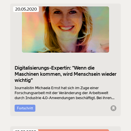
nicht nur übersetzt, sondern versucht auch, ein paar Fragen
20.05.2020
zu klären, die dazu immer wieder auftauchen.
Digitalisierungs-Expertin: "Wenn die
Maschinen kommen, wird Menschsein wieder
wichtig”
Journalistin Michaela Ernst hat sich im Zuge einer
Forschungsarbeit mit der Veränderung der Arbeitswelt
durch Industrie 4.0-Anwendungen beschäftigt. Bei ihren
Interviews mit FabrikarbeiterInnen wurde sie überrascht.
Warum Digitalisierung kein Schreckgespenst sein muss, die
Fortschritt
Corona-Krise in diesem Bereich viel vorantreiben wird -
und ausgerechnet Frauen in der Arbeitswelt der Zukunft
eine wichtige Rolle spielen werden.