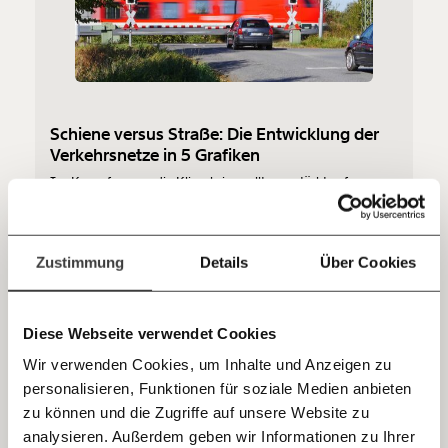
funktioniert. Unsere Recherchen sind für alle frei im
Netz. Unabhängig und werbefrei. Und das wird auch
so bleiben. Kämpf’ mit uns für den Fortschritt und
unterstütze uns mit Deinem Mitgliedsbeitrag.
Du überweist lieber direkt?
Schiene versus Straße: Die Entwicklung der
Hier unsere IBAN: AT34 4300 0498 0007 6017
Verkehrsnetze in 5 Grafiken
Kontoinhaber: Momentum Institut - Verein für
sozialen Fortschritt
Im Kampf gegen die Klimakrise sollte verstärkt auf
öffentliche Verkehrsmittel gesetzt werden. Dass das in
Österreich die letzten Jahre nur bedingt passiert ist, zeigen
Jetzt
Deine Spende absetzen:
Fragen und Antworten.
die folgenden Grafiken.
Fortschritt
einfach
Zustimmung
Details
Über Cookies
teilen.
07.01.2020
Diese Webseite verwendet Cookies
Wir verwenden Cookies, um Inhalte und Anzeigen zu
personalisieren, Funktionen für soziale Medien anbieten
E-Mail
zu können und die Zugriffe auf unsere Website zu
analysieren. Außerdem geben wir Informationen zu Ihrer