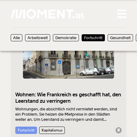
Gemerkte Inhalte
29.06.2020
Alle
Arbeitswelt
Demokratie
Fortschritt
Gesundheit
0
Treffer
0
Artikel
Wohnen: Wie Frankreich es geschafft hat, den
Leerstand zu verringern
Wohnungen, die absichtlich nicht vermietet werden, sind
ein Problem. Sie heizen die Mietpreise in den Städten
weiter an. Um Leerstand zu verringern und damit
Wohnraum zu schaffen, hat die französische Regierung vor
mehr als 20 Jahren eine Steuer darauf beschlossen. Nun
Fortschritt
Kapitalismus
erschien die erste wissenschaftliche Auswertung der