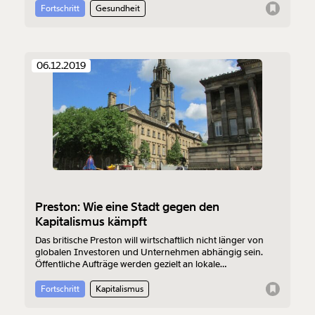
Fortschritt
Gesundheit
06.12.2019
Preston: Wie eine Stadt gegen den
Kapitalismus kämpft
Das britische Preston will wirtschaftlich nicht länger von
globalen Investoren und Unternehmen abhängig sein.
Öffentliche Aufträge werden gezielt an lokale
Unternehmen und Kooperativen vergeben, die "soziale
Werte" schaffen, und nicht nur Gewinne für sich.
Fortschritt
Kapitalismus