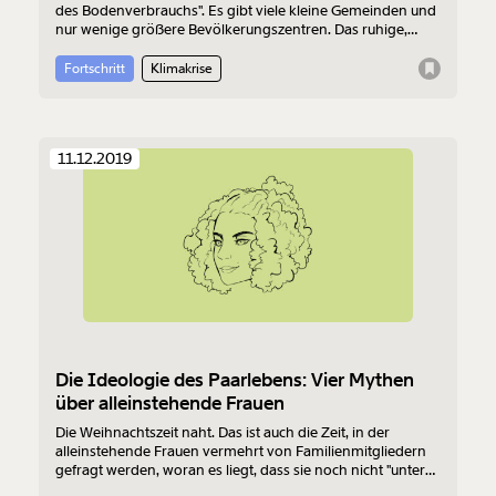
des Bodenverbrauchs". Es gibt viele kleine Gemeinden und
nur wenige größere Bevölkerungszentren. Das ruhige,
etwas abgelegene Häuschen im Grünen ist der Traum
vieler. Das ist ein Problem. Es ist aber nicht das Landleben
Fortschritt
Klimakrise
selbst.
11.12.2019
Die Ideologie des Paarlebens: Vier Mythen
über alleinstehende Frauen
Die Weihnachtszeit naht. Das ist auch die Zeit, in der
alleinstehende Frauen vermehrt von Familienmitgliedern
gefragt werden, woran es liegt, dass sie noch nicht "unter
der Haube" sind.