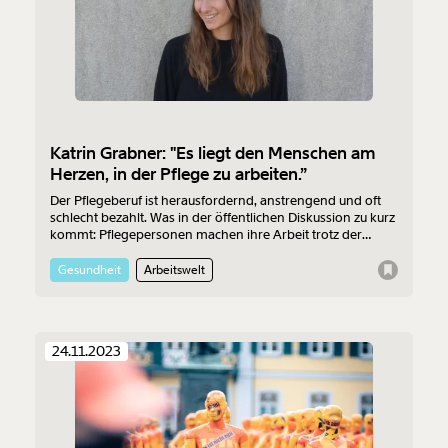
Katrin Grabner: "Es liegt den Menschen am
Herzen, in der Pflege zu arbeiten.”
Der Pflegeberuf ist herausfordernd, anstrengend und oft
schlecht bezahlt. Was in der öffentlichen Diskussion zu kurz
kommt: Pflegepersonen machen ihre Arbeit trotz der
schlechten Umstände gerne. Katrin Grabner hat in ihrem
Buch "Und trotzdem - 23 ganz schön ehrliche Geschichten
Gesundheit
Arbeitswelt
aus der Pflege" mit Betroffenen darüber gesprochen,
warum das so ist - und was verbessert gehört.
24.11.2023