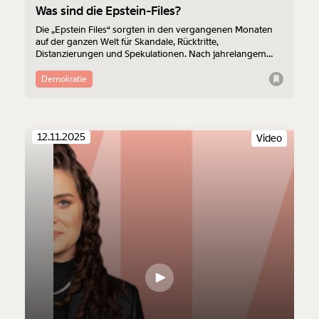
Was sind die Epstein-Files?
Die „Epstein Files“ sorgten in den vergangenen Monaten
auf der ganzen Welt für Skandale, Rücktritte,
Distanzierungen und Spekulationen. Nach jahrelangem
öffentlichen Druck musste das US-Justizministerium vor
kurzem insgesamt 3,5 Millionen Seiten Dokumente,
Demokratie
180.000 Fotos und 2.000 Videos veröffentlichen. Die
Dokumente werfen Licht auf ein weitreichendes Netzwerk
aus Politiker:innen, Milliardären und einflussreichen
Überreichen.
12.11.2025
Video