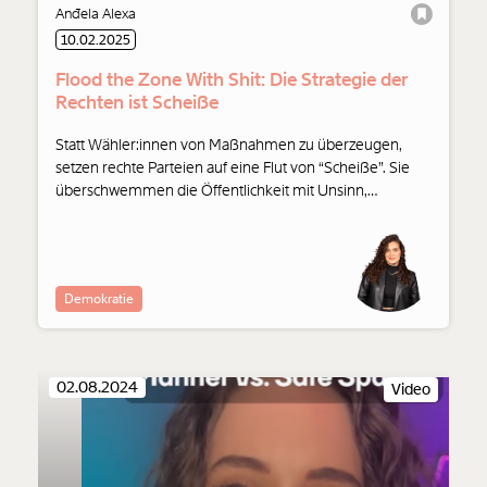
Anđela Alexa
Weiter
10.02.2025
1/3
Flood the Zone With Shit: Die Strategie der
Rechten ist Scheiße
Statt Wähler:innen von Maßnahmen zu überzeugen,
setzen rechte Parteien auf eine Flut von “Scheiße”. Sie
überschwemmen die Öffentlichkeit mit Unsinn,
Halbwahrheiten und Lügen, dass es nahezu unmöglich
wird, Fakten von Fiktionen zu unterscheiden.
Demokratie
02.08.2024
Video