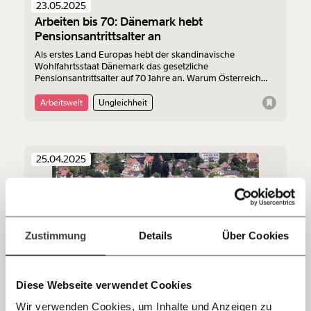
23.05.2025
Arbeiten bis 70: Dänemark hebt
Werde
und wir können gemeinsam
Fördermitglied
Pensionsantrittsalter an
unsere Wirtschaft so gestalten, dass sie für alle
Als erstes Land Europas hebt der skandinavische
funktioniert. Unsere Recherchen sind für alle frei im
Wohlfahrtsstaat Dänemark das gesetzliche
Netz. Unabhängig und werbefrei. Und das wird auch
Pensionsantrittsalter auf 70 Jahre an. Warum Österreich
so bleiben. Kämpf’ mit uns für den Fortschritt und
das nicht nachmachen muss und soll.
unterstütze uns mit Deinem Mitgliedsbeitrag.
Arbeitswelt
Ungleichheit
Du überweist lieber direkt?
Hier unsere IBAN: AT34 4300 0498 0007 6017
25.04.2025
Kontoinhaber: Momentum Institut - Verein für
sozialen Fortschritt
Deine Spende absetzen:
Fragen und Antworten.
Zustimmung
Details
Über Cookies
Diese Webseite verwendet Cookies
Reproduktive Rechte am LKH Bregenz:
Wir verwenden Cookies, um Inhalte und Anzeigen zu