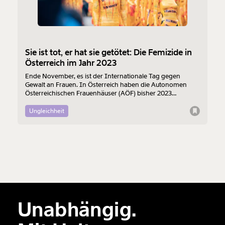
Sie ist tot, er hat sie getötet: Die Femizide in
Österreich im Jahr 2023
Ende November, es ist der Internationale Tag gegen
Gewalt an Frauen. In Österreich haben die Autonomen
Österreichischen Frauenhäuser (AÖF) bisher 2023
insgesamt 41 Mordversuche an Frauen und 27 erfolgte
Frauenmorde registriert. 25 der Tötungen wertet die
Ungleichheit
Organisation als sogenannten “Femizid” (Stand 8.11.). Es
werden leider vermutlich nicht die letzten bleiben.
Hinter diesen Zahlen stehen echte Menschen. Die Tötung
ist oft nur der Endpunkt einer langen Spirale der Gewalt.
Was ist passiert? Wir listen die einzelnen Fälle auf.
Unabhängig.