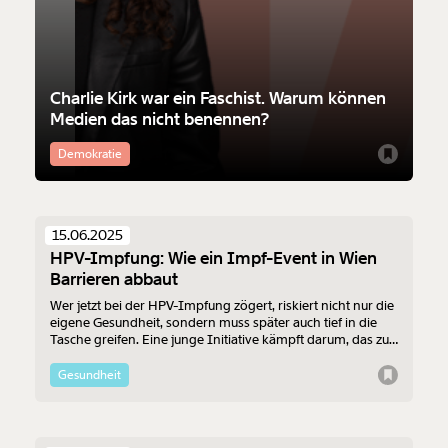
Charlie Kirk war ein Faschist. Warum können
Medien das nicht benennen?
Demokratie
15.06.2025
HPV-Impfung: Wie ein Impf-Event in Wien
Barrieren abbaut
Wer jetzt bei der HPV-Impfung zögert, riskiert nicht nur die
eigene Gesundheit, sondern muss später auch tief in die
Tasche greifen. Eine junge Initiative kämpft darum, das zu
ändern – und macht die Impfung zum kostenlosen Event.
Gesundheit
Veränderung
beginnt mit Dir!