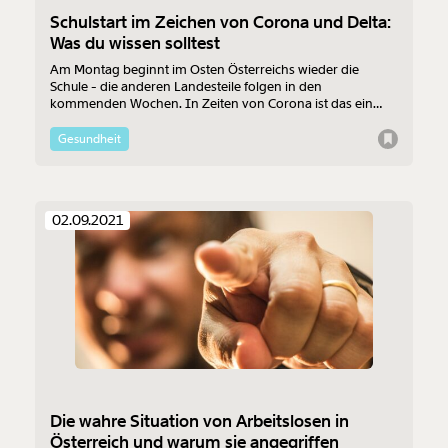
Schulstart im Zeichen von Corona und Delta:
Was du wissen solltest
Am Montag beginnt im Osten Österreichs wieder die
Schule - die anderen Landesteile folgen in den
kommenden Wochen. In Zeiten von Corona ist das ein
sensibles Thema - mit der rollenden Delta-Welle umso
mehr.
Gesundheit
02.09.2021
Die wahre Situation von Arbeitslosen in
Österreich und warum sie angegriffen