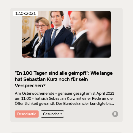
12.07.2021
"In 100 Tagen sind alle geimpft": Wie lange
hat Sebastian Kurz noch für sein
Versprechen?
Am Osterwochenende - genauer gesagt am 3. April 2021
um 11:00 - hat sich Sebastian Kurz mit einer Rede an die
Öffentlichkeit gewandt. Der Bundeskanzler kündigte bis
dahin an, dass sich in den nächsten 100 Tagen alle
Menschen in Österreich impfen lassen können, die das
Demokratie
Gesundheit
wollen. Das bedeutet, am 12. Juli 2021 um 11:00 sollten alle
Impfwilligen einen ersten Stich mit einer Corona-Impfung
(was du über die Impfung wissen musst) bekommen