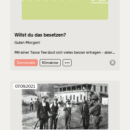
ausdrucken oder weiterleiten und verschenken
kannst.
Weiter
Willst du das besetzen?
Guten Morgen!
1/3
Mit einer Tasse Tee lässt sich vieles besser ertragen - aber
nicht der Preis der Klimakrise. Dein Morgenmoment
kommt heute von Tom Schaffer.
Demokratie
Klimakrise
07.09.2021