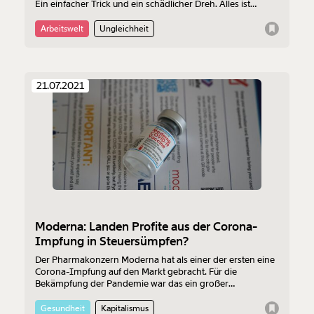
Ein einfacher Trick und ein schädlicher Dreh. Alles ist
jedenfalls ganz normal heute im Morgenmoment von Tom
Schaffer.
Arbeitswelt
Ungleichheit
21.07.2021
Moderna: Landen Profite aus der Corona-
Impfung in Steuersümpfen?
Der Pharmakonzern Moderna hat als einer der ersten eine
Corona-Impfung auf den Markt gebracht. Für die
Bekämpfung der Pandemie war das ein großer
Schritt. Nun sieht sich das Unternehmen mit Vorwürfen
konfrontiert. Es soll seine Gewinne in
Gesundheit
Kapitalismus