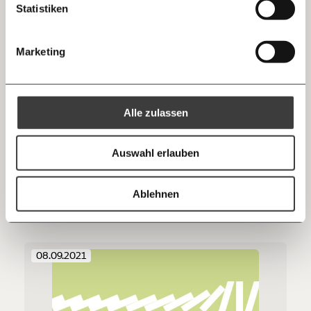
Statistiken
10€
20€
28.09.2021
30€
50€
Marketing
Ich bin einverstanden, einen regelmäßigen Newsletter zu erhalten.
100€
€
Mehr Informationen:
Datenschutz.
Alle zulassen
Anmelden
Ich spende einmalig
Auswahl erlauben
Wein doch nicht
20€
40€
Dein Morgenmoment ist da
Ablehnen
Demokratie
Klimakrise
60€
100€
150€
€
08.09.2021
Ich möchte meine Spende verschenken.
Du erhältst eine E-Mail mit deiner
Geschenkurkunde im PDF-Format, welche Du