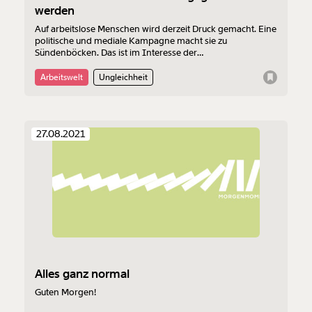
werden
Auf arbeitslose Menschen wird derzeit Druck gemacht. Eine
politische und mediale Kampagne macht sie zu
Sündenböcken. Das ist im Interesse der
Wirtschaftstreibenden. Dass Arbeitslosigkeit den einzelnen
Menschen zum Vorwurf gemacht wurde, war nicht immer
Arbeitswelt
Ungleichheit
so - und es muss nicht so bleiben.
27.08.2021
Alles ganz normal
Guten Morgen!