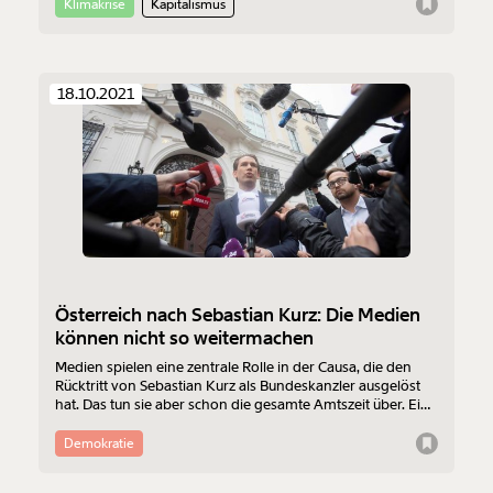
Erderhitzung herumzureissen.
Klimakrise
Kapitalismus
18.10.2021
Österreich nach Sebastian Kurz: Die Medien
können nicht so weitermachen
Medien spielen eine zentrale Rolle in der Causa, die den
Rücktritt von Sebastian Kurz als Bundeskanzler ausgelöst
hat. Das tun sie aber schon die gesamte Amtszeit über. Ein
reinigendes Gewitter in der Branche ist überfällig. Eine
Analyse von Tom Schaffer.
Demokratie