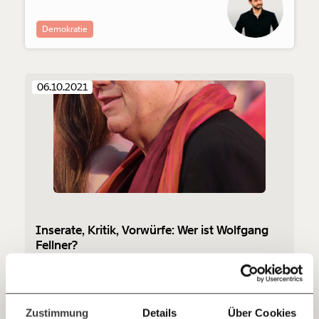
Demokratie
Veränderung
beginnt mit Dir!
06.10.2021
Werde
und wir können gemeinsam
Fördermitglied
unsere Wirtschaft so gestalten, dass sie für alle
funktioniert. Unsere Recherchen sind für alle frei im
Netz. Unabhängig und werbefrei. Und das wird auch
so bleiben. Kämpf’ mit uns für den Fortschritt und
unterstütze uns mit Deinem Mitgliedsbeitrag.
Du überweist lieber direkt?
Hier unsere IBAN: AT34 4300 0498 0007 6017
Inserate, Kritik, Vorwürfe: Wer ist Wolfgang
Kontoinhaber: Momentum Institut - Verein für
Fellner?
sozialen Fortschritt
Wolfgang Fellner ist ein österreichischer Medienmanager,
der die Medienlandschaft der Republik in den
Deine Spende absetzen:
Fragen und Antworten.
vergangenen Jahrzehnten stark geprägt hat. Fellner ist
Gründer der "Mediengruppe Österreich".
Zustimmung
Details
Über Cookies
Demokratie
Kapitalismus