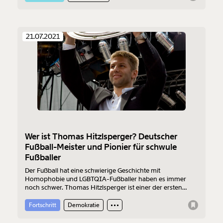
Steuersümpfe verschieben. Dabei wurde die Impfung mit
viel Steuergeld entwickelt.
21.07.2021
Wer ist Thomas Hitzlsperger? Deutscher
Fußball-Meister und Pionier für schwule
Fußballer
Der Fußball hat eine schwierige Geschichte mit
Homophobie und LGBTQIA-Fußballer haben es immer
noch schwer. Thomas Hitzlsperger ist einer der ersten
Fußballer, der ein Coming-out als homosexuell hatte.
Fortschritt
Demokratie