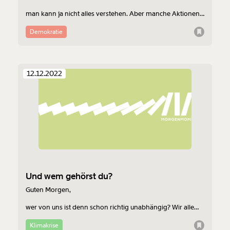
man kann ja nicht alles verstehen. Aber manche Aktionen
lassen einen nicht los. Da fragt man sich wirklich, was sich
die Leute dabei gedacht haben. Wir fragen uns das auch
Demokratie
und geben ein paar Antworten im heutigen
Morgenmoment, geschrieben von Charlotte Koi.
12.12.2022
Und wem gehörst du?
Guten Morgen,
wer von uns ist denn schon richtig unabhängig? Wir alle
brauchen etwas von anderen - Unterstützung,
Krankenversorgung, Geld, Öl. Gehörst du etwa dir selbst?
Klimakrise