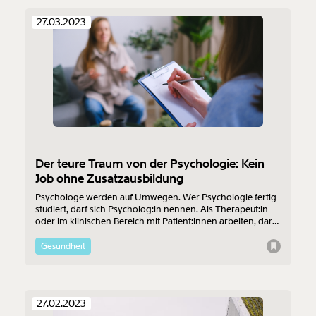
27.03.2023
Der teure Traum von der Psychologie: Kein
Job ohne Zusatzausbildung
Psychologe werden auf Umwegen. Wer Psychologie fertig
studiert, darf sich Psycholog:in nennen. Als Therapeut:in
oder im klinischen Bereich mit Patient:innen arbeiten, darf
man damit aber nicht. Die Zusatzausbildungen sind extrem
teuer. Dabei brauchen wir in beiden Bereichen dringend
Gesundheit
mehr leistbare Angebote.
27.02.2023