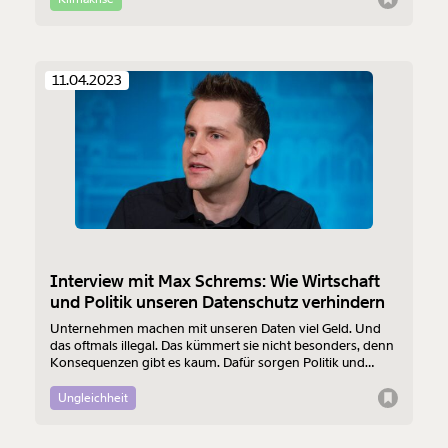
hundert Meter von Wohnhäusern entfernt.
11.04.2023
Interview mit Max Schrems: Wie Wirtschaft
und Politik unseren Datenschutz verhindern
Unternehmen machen mit unseren Daten viel Geld. Und
das oftmals illegal. Das kümmert sie nicht besonders, denn
Konsequenzen gibt es kaum. Dafür sorgen Politik und
Wirtschaft. Auf der anderen Seite ziehen Max Schrems und
der Verein noyb gegen Facebook vor Gericht und legen
Ungleichheit
gegen Google Beschwerden bei Datenschutzbehörden ein.
Max Schrems über die Bedeutung von Datenschutz und
wer ihn verhindert.