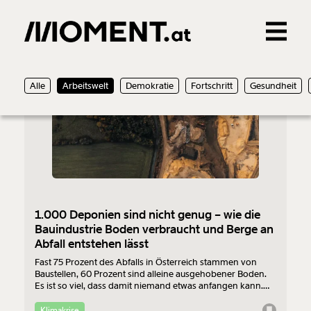
Gemerkte Inhalte
14.07.2023
Alle
Arbeitswelt
Demokratie
Fortschritt
Gesundheit
0
Treffer
0
Artikel
1.000 Deponien sind nicht genug – wie die
Bauindustrie Boden verbraucht und Berge an
Abfall entstehen lässt
Fast 75 Prozent des Abfalls in Österreich stammen von
Baustellen, 60 Prozent sind alleine ausgehobener Boden.
Es ist so viel, dass damit niemand etwas anfangen kann.
Der Großteil wird in ganz Österreich in Deponien
aufgeschüttet. Ständig kommen neue dazu - oft nur wenige
Klimakrise