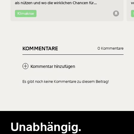
als nützen und wo die wirklichen Chancen für
v
Bewohner:innen im Altbau liegen - das erklärt Jan-Philipp
b
Richtmann von der TU Wien im Interview.
f
Klimakrise
KOMMENTARE
0 Kommentare
Kommentar hinzufügen
Es gibt noch keine Kommentare zu diesem Beitrag!
Neuen Kommentar
hinzufügen
Unabhängig.
Der Inhalt dieses Feldes wird nicht öffentlich zugänglich angezeigt.