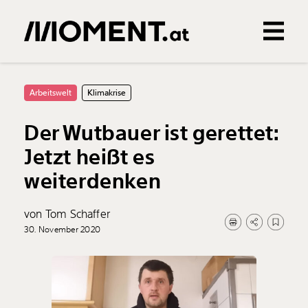
Gemerkte Inhalte
0
Treffer
0
Artikel
Arbeitswelt
Klimakrise
Der Wutbauer ist gerettet:
Jetzt heißt es
weiterdenken
von Tom Schaffer
30. November 2020