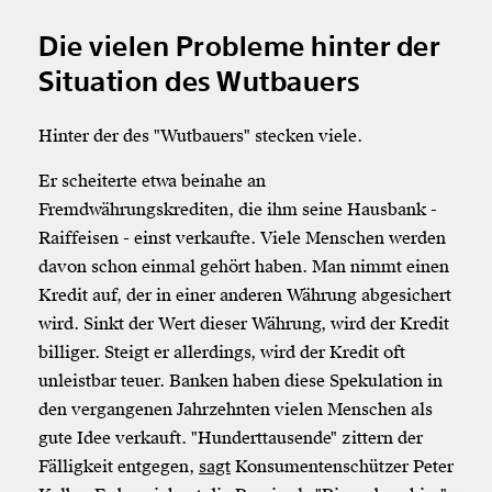
Die vielen Probleme hinter der
Situation des Wutbauers
Hinter der des "Wutbauers" stecken viele.
Er scheiterte etwa beinahe an
Veränderung
Fremdwährungskrediten, die ihm seine Hausbank -
beginnt mit Dir!
Raiffeisen - einst verkaufte. Viele Menschen werden
davon schon einmal gehört haben. Man nimmt einen
Kredit auf, der in einer anderen Währung abgesichert
Werde
und wir können gemeinsam
Fördermitglied
unsere Wirtschaft so gestalten, dass sie für alle
wird. Sinkt der Wert dieser Währung, wird der Kredit
funktioniert. Unsere Recherchen sind für alle frei im
billiger. Steigt er allerdings, wird der Kredit oft
Netz. Unabhängig und werbefrei. Und das wird auch
unleistbar teuer. Banken haben diese Spekulation in
so bleiben. Kämpf’ mit uns für den Fortschritt und
den vergangenen Jahrzehnten vielen Menschen als
unterstütze uns mit Deinem Mitgliedsbeitrag.
gute Idee verkauft. "Hunderttausende" zittern der
Du überweist lieber direkt?
Fälligkeit entgegen,
sagt
Konsumentenschützer Peter
Hier unsere IBAN: AT34 4300 0498 0007 6017