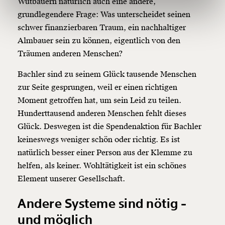
Wutbauern natürlich auch eine andere,
150€
€
grundlegendere Frage: Was unterscheidet seinen
schwer finanzierbaren Traum, ein nachhaltiger
Almbauer sein zu können, eigentlich von den
Ich möchte meine Spende verschenken.
Träumen anderen Menschen?
Du erhältst eine E-Mail mit deiner
Geschenkurkunde im PDF-Format, welche Du
ausdrucken oder weiterleiten und verschenken
Bachler sind zu seinem Glück tausende Menschen
kannst.
zur Seite gesprungen, weil er einen richtigen
Moment getroffen hat, um sein Leid zu teilen.
Hunderttausend anderen Menschen fehlt dieses
Weiter
Glück. Deswegen ist die Spendenaktion für Bachler
keineswegs weniger schön oder richtig. Es ist
1/3
natürlich besser einer Person aus der Klemme zu
helfen, als keiner. Wohltätigkeit ist ein schönes
Element unserer Gesellschaft.
Andere Systeme sind nötig -
und möglich