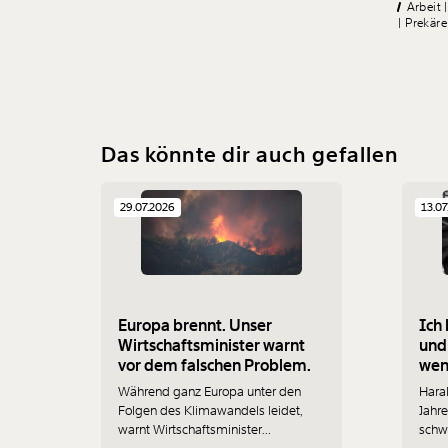
Arbeit
Prekäre
Das könnte dir auch gefallen
29.07.2026
13.07
Europa brennt. Unser
Ich 
Wirtschaftsminister warnt
und
vor dem falschen Problem.
wenn
Während ganz Europa unter den
Haral
Folgen des Klimawandels leidet,
Jahre
warnt Wirtschaftsminister
schwi