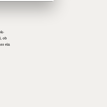
1/3
nformationen:
ok-
d, ob
ass ein