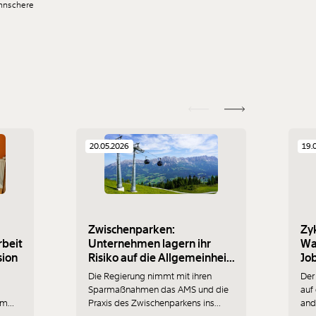
hnschere
20.05.2026
19.
Zwischenparken:
Zyk
rbeit
Unternehmen lagern ihr
Wa
sion
Risiko auf die Allgemeinheit
Job
aus
Die Regierung nimmt mit ihren
Der
Sparmaßnahmen das AMS und die
auf
Im
Praxis des Zwischenparkens ins
and