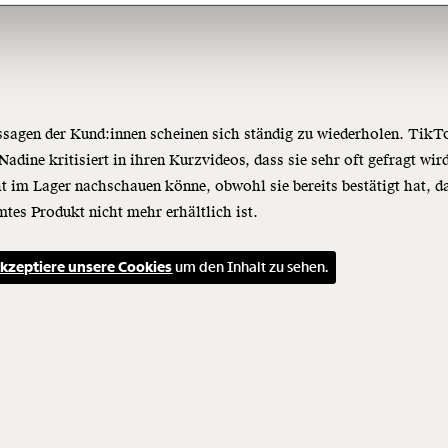
Newsletter zu erhalten. Mehr I
Datenschutz.
Weiter
Anmelden
sagen der Kund:innen scheinen sich ständig zu wiederholen. TikT
Nadine kritisiert in ihren Kurzvideos, dass sie sehr oft gefragt wir
ht im Lager nachschauen könne, obwohl sie bereits bestätigt hat, d
tes Produkt nicht mehr erhältlich ist.
kzeptiere unsere Cookies
um den Inhalt zu sehen.