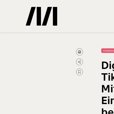
Gemerkte
Arbeitsw
Di
0
Treffer
Ti
Mi
Ei
be