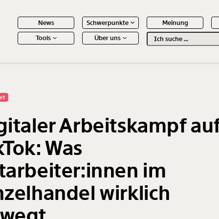
News
Schwerpunkte
Meinung
Tools
Über uns
Text
second
 Inhalte
elt
gitaler Arbeitskampf au
kTok: Was
tarbeiter:innen im
nzelhandel wirklich
wegt