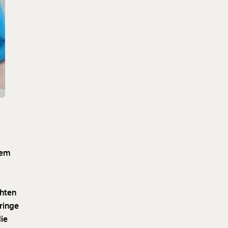
rem
chten
bringe
die