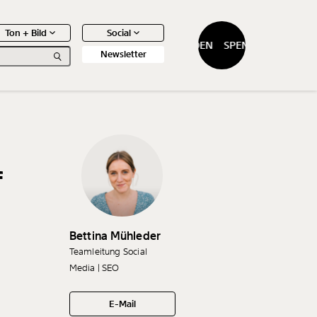
Ton + Bild
Social
SPENDEN
SPENDEN
Newsletter
f
0
Artikel
Bettina Mühleder
Teamleitung Social
Media | SEO
E-Mail