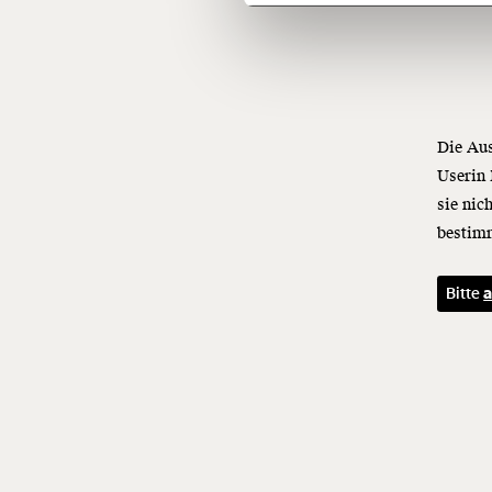
Die Aus
Userin 
sie nic
bestimm
Bitte
a