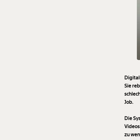
Digita
Sie re
schlec
Job.
Die Sy
Videos
zu wen