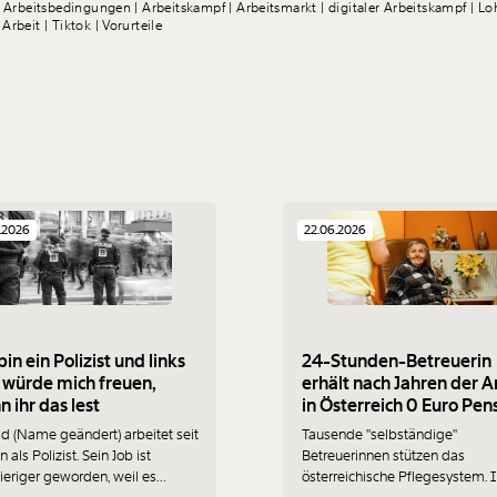
Arbeitsbedingungen
Arbeitskampf
Arbeitsmarkt
digitaler Arbeitskampf
Lo
 Arbeit
Tiktok
Vorurteile
.2026
22.06.2026
bin ein Polizist und links
24-Stunden-Betreuerin
 würde mich freuen,
erhält nach Jahren der A
 ihr das lest
in Österreich 0 Euro Pen
d (Name geändert) arbeitet seit
Tausende "selbständige"
n als Polizist. Sein Job ist
Betreuerinnen stützen das
eriger geworden, weil es
österreichische Pflegesystem. 