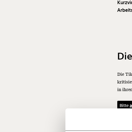
Kurzvi
Arbeit
Die
Die Tik
kritisi
in ihre
Veränderu
Bitte
a
beginnt mit