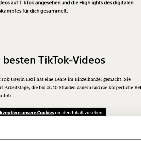
deos auf TikTok angesehen und die Highlights des digitalen
skampfes für dich gesammelt.
 besten TikTok-Videos
Tok-Userin Lexi hat eine Lehre im Einzelhandel gemacht. Sie
ert Arbeitstage, die bis zu 10 Stunden dauern und die körperliche Be
m Job.
Immer au
ng
dem
kzeptiere unsere Cookies
um den Inhalt zu sehen.
Ich werde Fördermitglied* 
Laufende
 Dir!
bleiben m
monatlich