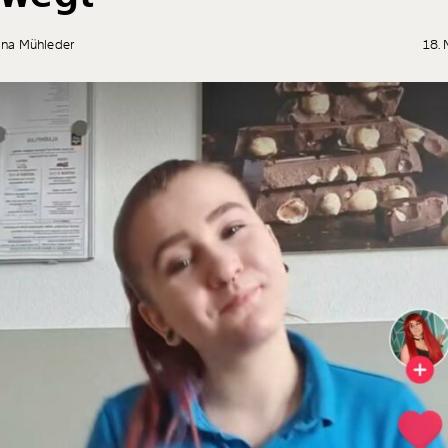
ina Mühleder
18.