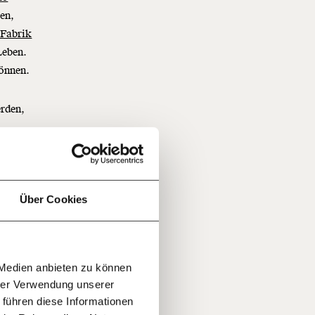
en,
 Fabrik
Leben.
können.
f
erden,
…
n
it
jährlich
windel,
ratis
Über Cookies
g
e
rn!
20€
30€
r
 Medien anbieten zu können
100€
€
zt
ment:
hrer Verwendung unserer
r die
 führen diese Informationen
n Themen