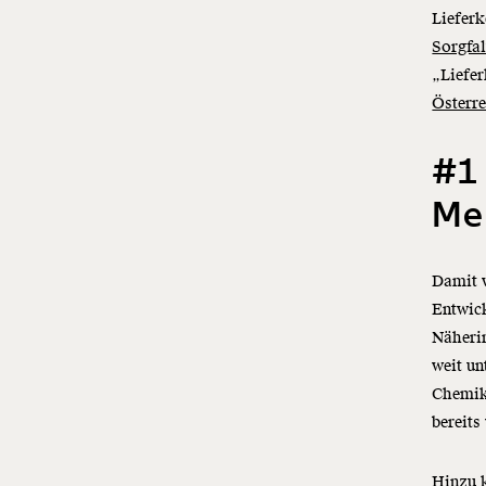
Lieferk
Sorgfal
„Liefer
Österre
#1
Me
Damit w
Entwick
Näherin
weit un
Chemika
bereits
Hinzu 