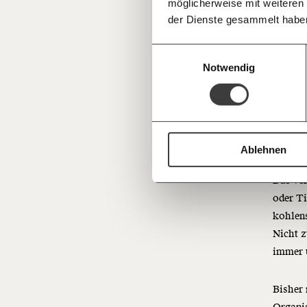
möglicherweise mit weiteren
Deine Spende absetzen:
Fragen und 
der Dienste gesammelt habe
Auch b
Einwilligungsauswahl
hier di
Notwendig
Supermä
oder Wa
angebau
Gewalt.
Lunge u
Ablehnen
Das ver
oder T
kohlen
Nicht z
immer u
Bisher 