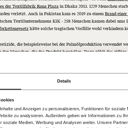
s der Textilfabrik Rana Plaza
in Dhaka 2013. 1229 Menschen starb
rden verletzt. Auch in Pakistan kam es 2019 zu einem
Brand einer
utschen Textilunternehmens KiK - 258 Menschen kamen dabei ums 
ferkettengesetz
hätte solche tragischen Vorfälle wohl verhindern 
Immer au
ng
stizide, die beispielsweise bei der Palmölproduktion verwendet w
dem
 den Menschen, die das Produkt herstellen. Dazu zählt das giftige
Ich werde Fördermitglied* 
Laufende
 Dir!
at
. Es wird oft unsachgemäß gelagert, Arbeiter:innen tragen keine
bekleidung und es werden keine Mindestabstände zu Gewässern
bleiben m
monatlich
lten. Dadurch kommt es häufig zu Arbeitsunfällen. Die Folge: Sch
unseren g
gemeinsam unsere Wirtschaft so
Details
en, Durchfall, bis hin zu Nierenversagen und Lungenfibrose. Genu
E-Mail-
… mit einem Beitrag von* …
 Unsere Recherchen sind für alle frei
E-Mail
Whatsapp
ch
 warum Paraquat in der EU verboten ist - am Anfang der Lieferkett
d das wird auch so bleiben.
Newslette
unterstütze uns mit Deinem
ngs nicht.
10€
.
Cookies
Telegram
Messenge
nhalte und Anzeigen zu personalisieren, Funktionen für soziale
50€
 Das
Lieferkettengesetz
schüt
Morgenmo
Website zu analysieren. Außerdem geben wir Informationen zu I
Facebook
Mastodon
007 6017
Knackig übe
 für sozialen Fortschritt
n Regenwald
r soziale Medien, Werbung und Analysen weiter. Unsere Partner
wichtigste