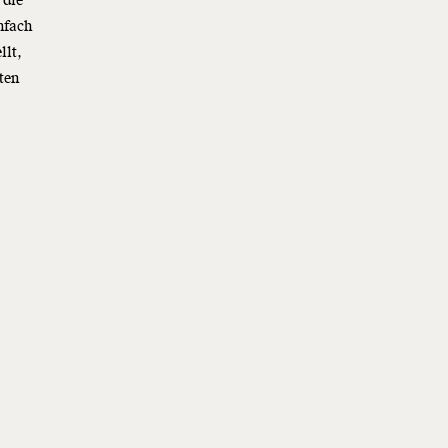
 die
nfach
llt,
ten