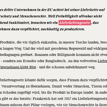
es dritte Unternehmen in der EU achtet bei seiner Lieferkette auf
schutz und Menschenrechte. Weil Freiwilligkeit offenbar nicht
hend funktioniert, brauchen wir ein
Lieferkettengesetz
, das
ehmen dazu verpflichtet, nachhaltig zu produzieren.
 Produkte, die wir täglich einkaufen, in unserer Tasche landen, bes
en langen Weg. Und der wird mit gerodetem Regenwald und widrige
sbedingungen geebnet. Bananen oder Billigmode kommen nicht etw
 - sondern aus Ecuador oder Bangladesch. An den weltweiten
Liefe
Unternehmen klebt Blut
- und die schauen unbekümmert weg.
ferkettengesetz
könnte dafür sorgen, dass Firmen dazu verpflichte
, Verantwortung zu übernehmen. Damit weder Menschen, Tieren od
n Schaden zugefügt wird, bis ihr Produkt in Europa landet. In ande
 gibt es das bereits: Frankreich hat seit 2017 ein
Lieferkettengeset
hmen müssen dort Pläne vorlegen, wie sie Menschenrechte in ihre