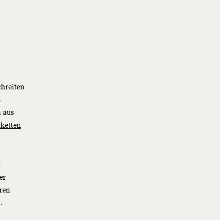
chreiten
n
a aus
rketten
t
er
ren
z
.
r