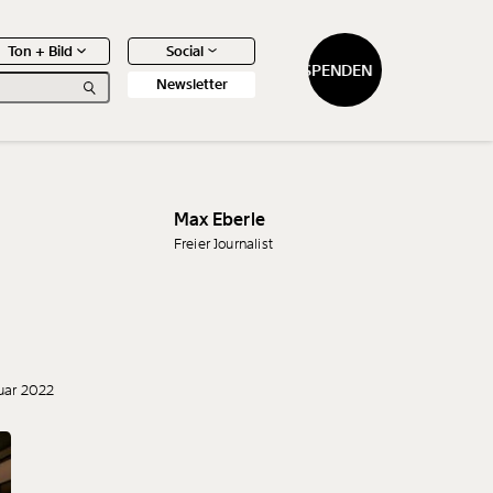
Ton + Bild
Social
SPENDEN
SPENDEN
Newsletter
Max Eberle
Freier Journalist
0
Artikel
uar 2022