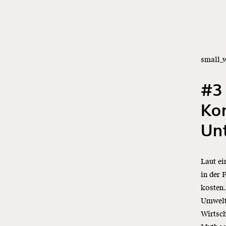
small_
#3
Ko
Un
Laut e
in der 
kosten
Umwelt
Wirtsc