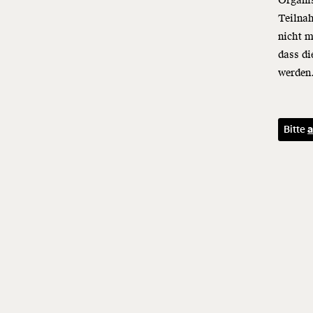
Organi
Teilnah
nicht m
dass d
werden
Bitte
a