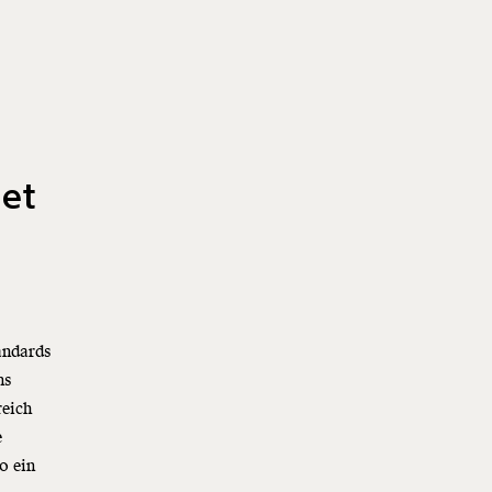
et
andards
ns
reich
e
o ein