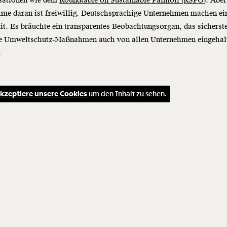
sationen wie dem
Roundtable on Sustainable Palmoil (RSPO)
. Aber
me daran ist freiwillig. Deutschsprachige Unternehmen machen ei
it. Es bräuchte ein transparentes Beobachtungsorgan, das sicherste
ie Umweltschutz-Maßnahmen auch von allen Unternehmen eingehal
.
kzeptiere unsere Cookies
um den Inhalt zu sehen.