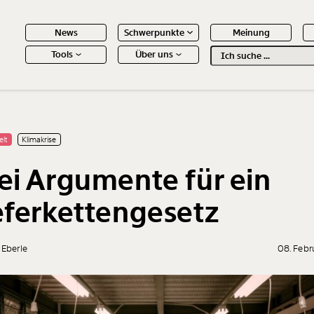
News
Schwerpunkte
Meinung
Tools
Über uns
Text
second
 Inhalte
elt
Klimakrise
ei Argumente für ein
eferkettengesetz
 Eberle
08. Febr