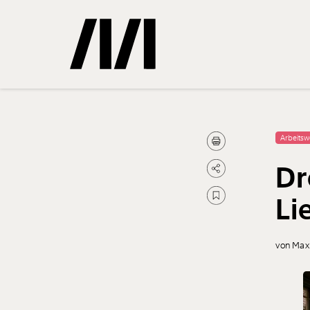
Gemerkte
Arbeitsw
Dr
0
Treffer
Li
von Max