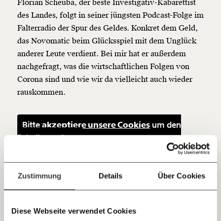
beginnt mit Dir!
Florian Scheuba, der beste Investigativ-Kabarettist
des Landes, folgt in seiner jüngsten Podcast-Folge im
Falterradio der Spur des Geldes. Konkret dem Geld,
Werde
und wir können gemeinsam
Fördermitglied
das Novomatic beim Glücksspiel mit dem Unglück
unsere Wirtschaft so gestalten, dass sie für alle
funktioniert. Unsere Recherchen sind für alle frei im
anderer Leute verdient. Bei mir hat er außerdem
Netz. Unabhängig und werbefrei. Und das wird auch
nachgefragt, was die wirtschaftlichen Folgen von
so bleiben. Kämpf’ mit uns für den Fortschritt und
Corona sind und wie wir da vielleicht auch wieder
unterstütze uns mit Deinem Mitgliedsbeitrag.
rauskommen.
Du überweist lieber direkt?
Hier unsere IBAN: AT34 4300 0498 0007 6017
Kontoinhaber: Momentum Institut - Verein für
Bitte
akzeptiere unsere Cookies
um den
sozialen Fortschritt
Inhalt zu sehen.
Jetzt
Deine Spende absetzen:
Fragen und Antworten.
einfach
Zustimmung
Details
Über Cookies
teilen.
Diese Webseite verwendet Cookies