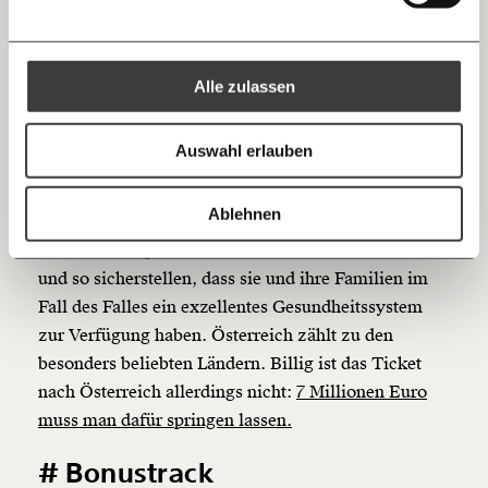
#5 In was für einer Welt leben
Ich bin einverstanden, einen regelmäßigen Newsletter zu erhalten.
100€
€
wir eigentlich?
Mehr Informationen:
Datenschutz.
RSS
Alle zulassen
Weltweit bricht die Wirtschaft ein. Die ganze
Anmelden
Bluesky
Ich spende einmalig
Wirtschaft? Nein, der Handel mit
Auswahl erlauben
Staatsbürgerschaften gedeiht prächtig. Plus 42
20€
40€
Prozent Umsatz melden sogenannte
https://www.moment.at/story/ein-haertefall-kommt-selten-alleine/
Kopieren
Ablehnen
Staatsbürgerschaftsmakler seit dem Beginn der
60€
100€
Pandemie. Superreiche können einen Pass kaufen
und so sicherstellen, dass sie und ihre Familien im
150€
€
Fall des Falles ein exzellentes Gesundheitssystem
zur Verfügung haben. Österreich zählt zu den
Ich möchte meine Spende verschenken.
besonders beliebten Ländern. Billig ist das Ticket
Du erhältst eine E-Mail mit deiner
nach Österreich allerdings nicht:
7 Millionen Euro
Geschenkurkunde im PDF-Format, welche Du
ausdrucken oder weiterleiten und verschenken
muss man dafür springen lassen.
kannst.
# Bonustrack