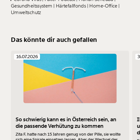
Gesundheitssystem
Härtefallfonds
Home-Office
Umweltschutz
Das könnte dir auch gefallen
16.07.2026
3
So schwierig kann es in Österreich sein, an
I
die passende Verhütung zu kommen
u
d
Zita F. hatte nach 15 Jahren genug von der Pille, sie wollte
sich eine Spirale einsetzen lassen. Aber der Wechsel des