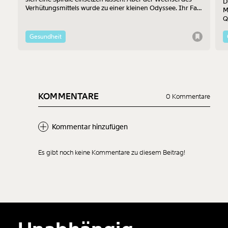
D
Verhütungsmittels wurde zu einer kleinen Odyssee. Ihr Fall
M
zeigt beispielhaft einige der Probleme auf, mit denen
Q
Frauen in Österreich bei der Suche nach dem passenden
u
Verhütungsmittel konfrontiert sind.
Gesundheit
KOMMENTARE
0 Kommentare
Kommentar hinzufügen
Es gibt noch keine Kommentare zu diesem Beitrag!
Neuen Kommentar
hinzufügen