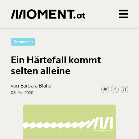
Gemerkte Inhalte
0
Treffer
0
Artikel
Gesundheit
Ein Härtefall kommt
selten alleine
von Barbara Blaha
08. Mai 2020