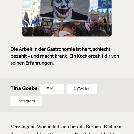
Die Arbeit in der Gastronomie ist hart, schlecht
bezahlt - und macht krank. Ein Koch erzählt dir von
seinen Erfahrungen.
Tina Goebel
E-Mail
X (Twitter)
Instagram
Veränderung
beginnt mit Dir!
Vergangene Woche hat sich bereits Barbara Blaha in