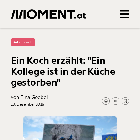
Gemerkte Inhalte
0
Treffer
0
Artikel
Arbeitswelt
Ein Koch erzählt: "Ein
Kollege ist in der Küche
gestorben"
von Tina Goebel
13. Dezember 2019