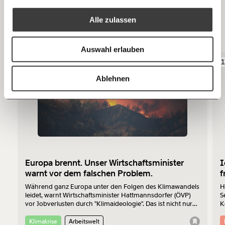
Mehr Informationen:
Datenschutz.
RSS
Alle zulassen
Anmelden
Das könnte dir auch gefallen
Bluesky
Ich spende einmalig
Auswahl erlauben
29.07.2026
1
20€
40€
https://www.moment.at/story/ein-koch-erzaehlt-ein-kollege-ist-der-kueche-gestorben/
Kopieren
Ablehnen
60€
100€
150€
€
Ich möchte meine Spende verschenken.
Du erhältst eine E-Mail mit deiner
Europa brennt. Unser Wirtschaftsminister
I
Geschenkurkunde im PDF-Format, welche Du
warnt vor dem falschen Problem.
f
ausdrucken oder weiterleiten und verschenken
kannst.
Während ganz Europa unter den Folgen des Klimawandels
H
leidet, warnt Wirtschaftsminister Hattmannsdorfer (ÖVP)
S
vor Jobverlusten durch "Klimaideologie". Das ist nicht nur
K
bedenklich, sondern auch wirtschaftlich betrachtet einfach
Z
falsch.
Klimakrise
Arbeitswelt
Weiter