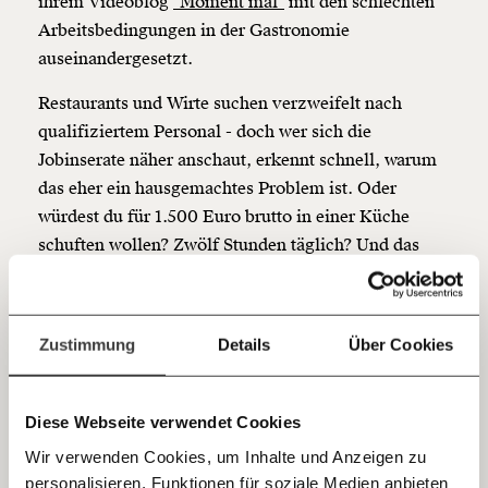
ihrem Videoblog
"Moment mal"
mit den schlechten
Werde
und wir können gemeinsam
Fördermitglied
Arbeitsbedingungen in der Gastronomie
unsere Wirtschaft so gestalten, dass sie für alle
auseinandergesetzt.
funktioniert. Unsere Recherchen sind für alle frei im
Netz. Unabhängig und werbefrei. Und das wird auch
Restaurants und Wirte suchen verzweifelt nach
so bleiben. Kämpf’ mit uns für den Fortschritt und
qualifiziertem Personal - doch wer sich die
unterstütze uns mit Deinem Mitgliedsbeitrag.
Jobinserate näher anschaut, erkennt schnell, warum
Du überweist lieber direkt?
das eher ein hausgemachtes Problem ist. Oder
Hier unsere IBAN: AT34 4300 0498 0007 6017
würdest du für 1.500 Euro brutto in einer Küche
Kontoinhaber: Momentum Institut - Verein für
schuften wollen? Zwölf Stunden täglich? Und das
sozialen Fortschritt
auch am Wochenende und an Feiertagen, natürlich
Jetzt
Deine Spende absetzen:
Fragen und Antworten.
ohne entsprechenden Zuschuss?
einfach
Zustimmung
Details
Über Cookies
Artur kommt aus Polen und hat jahrelang in
Österreich als Koch gearbeitet. Er liebt den Beruf.
teilen.
Doch in diesem Video erzählt er dir, warum er die
Diese Webseite verwendet Cookies
Schürze diesen Sommer sprichwörtlich an den Nagel
Wir verwenden Cookies, um Inhalte und Anzeigen zu
gehängt hat:
personalisieren, Funktionen für soziale Medien anbieten