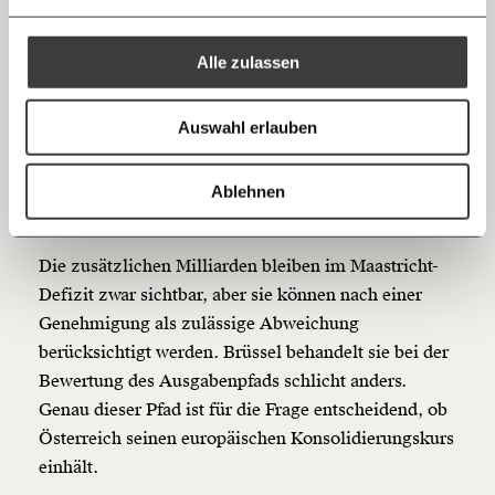
Ich bin einverstanden, einen regelmäßigen Newsletter zu erhalten.
100€
€
Der Spielraum beträgt höchstens 0,3 Prozent des
Mehr Informationen:
Datenschutz.
RSS
Bruttoinlandsprodukts pro Jahr und insgesamt 0,6
Alle zulassen
Prozent in den Jahren 2026 bis 2028. Für Österreich
Anmelden
Bluesky
Ich spende einmalig
wären das in heutiger Größenordnung rund 3
Auswahl erlauben
Milliarden Euro. Österreich hat bereits eine
20€
40€
Ausweichklausel aktiviert - für
https://www.moment.at/story/investitionen-budget-energie-klima/
Kopieren
Verteidigungsausgaben. Die Regierung müsste eine
Ablehnen
60€
100€
Erweiterung beantragen.
Die zusätzlichen Milliarden bleiben im Maastricht-
150€
€
Defizit zwar sichtbar, aber sie können nach einer
Genehmigung als zulässige Abweichung
Ich möchte meine Spende verschenken.
berücksichtigt werden. Brüssel behandelt sie bei der
Du erhältst eine E-Mail mit deiner
Geschenkurkunde im PDF-Format, welche Du
Bewertung des Ausgabenpfads schlicht anders.
ausdrucken oder weiterleiten und verschenken
Genau dieser Pfad ist für die Frage entscheidend, ob
kannst.
Österreich seinen europäischen Konsolidierungskurs
einhält.