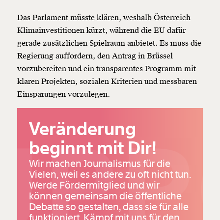
Das Parlament müsste klären, weshalb Österreich
Klimainvestitionen kürzt, während die EU dafür
gerade zusätzlichen Spielraum anbietet. Es muss die
Regierung auffordern, den Antrag in Brüssel
vorzubereiten und ein transparentes Programm mit
klaren Projekten, sozialen Kriterien und messbaren
Einsparungen vorzulegen.
Veränderung
UPP
beginnt mit Dir!
Wir machen Journalismus für die
Vielen, weil es andere zu oft nicht tun.
Werde Fördermitglied und wir
können gemeinsam die öffentliche
Debatte so gestalten, dass sie für alle
funktioniert. Kämpf mit uns für den