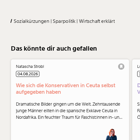
Sozialkürzungen
Sparpolitik
Wirtschaft erklärt
Das könnte dir auch gefallen
Natascha Strobl
L
04.08.2026
Wie sich die Konservativen in Ceuta selbst
D
aufgegeben haben
V
Dramatische Bilder gingen um die Welt. Zehntausende
S
junge Männer eilten in die spanische Exklave Ceuta in
F
Nordafrika. Ein feuchter Traum für Faschist:innen in- und
Ö
außerhalb der Parlamente. Und auch die Konservativen
haben ihre Seite gewählt.