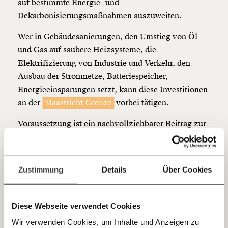
auf bestimmte Energie- und
Dekarbonisierungsmaßnahmen auszuweiten.
Werde
und wir können gemeinsam
Fördermitglied
unsere Wirtschaft so gestalten, dass sie für alle
Wer in Gebäudesanierungen, den Umstieg von Öl
funktioniert. Unsere Recherchen sind für alle frei im
und Gas auf saubere Heizsysteme, die
Netz. Unabhängig und werbefrei. Und das wird auch
so bleiben. Kämpf’ mit uns für den Fortschritt und
Elektrifizierung von Industrie und Verkehr, den
unterstütze uns mit Deinem Mitgliedsbeitrag.
Ausbau der Stromnetze, Batteriespeicher,
Energieeinsparungen setzt, kann diese Investitionen
Du überweist lieber direkt?
an der
Maastricht-Grenze
vorbei tätigen.
Hier unsere IBAN: AT34 4300 0498 0007 6017
Kontoinhaber: Momentum Institut - Verein für
Voraussetzung ist ein nachvollziehbarer Beitrag zur
sozialen Fortschritt
Verringerung der Abhängigkeit von importierten
Jetzt
Deine Spende absetzen:
Fragen und Antworten.
fossilen Energieträgern. Pauschale Rabatte auf
Benzin oder Gas gehören nicht dazu.
einfach
Zustimmung
Details
Über Cookies
teilen.
Immer auf dem
Diese Webseite verwendet Cookies
Laufenden bleiben mit
Wir verwenden Cookies, um Inhalte und Anzeigen zu