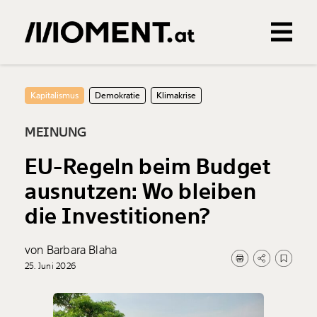
Gemerkte Inhalte
0
Treffer
0
Artikel
Kapitalismus
Demokratie
Klimakrise
MEINUNG
EU-Regeln beim Budget
ausnutzen: Wo bleiben
die Investitionen?
von Barbara Blaha
25. Juni 2026