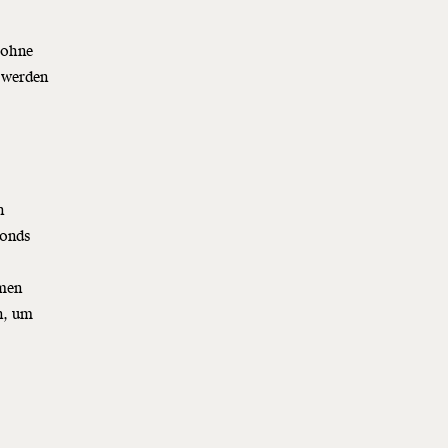
 ohne
 werden
n
Fonds
,
hmen
n, um