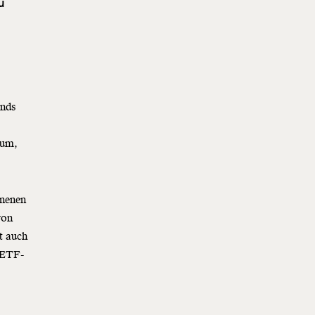
u
s
onds
tum,
anenen
von
t auch
 ETF-