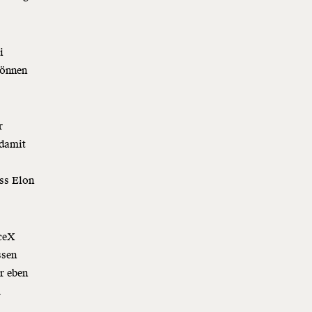
i
können
r
 damit
ss Elon
aceX
sen
r eben
m