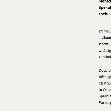
Mensch
Spekul
spekul
Du will
aufbaut
steckt,
wichti
zuminde
Doch
d
Börsegä
ChatGPT
in Öst
Sparplä
Vorsorg