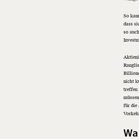
So kann
dass si
so auch
Investm
Aktieni
Ranglis
Billion
nicht 
treffe
müssen 
für di
Vorkeh
Wa