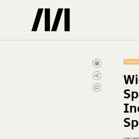
Gemerkte
Kapitali
Wi
0
Treffer
Sp
In
Sp
von Leo