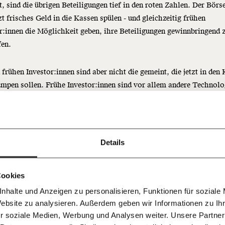
t, sind die übrigen Beteiligungen tief in den roten Zahlen. Der Bör
tzt frisches Geld in die Kassen spülen - und gleichzeitig frühen
r:innen die Möglichkeit geben, ihre Beteiligungen gewinnbringend 
fen.
Immer au
 frühen Investor:innen sind aber nicht die gemeint, die jetzt in den
ng
mpen sollen. Frühe Investor:innen sind vor allem andere Technolo
dem
ne und Risikokapitalfonds, die schon vor dem Börsengang Anteile 
Ich werde Fördermitglied* 
Laufende
 Dir!
 erworben haben.
bleiben m
monatlich
unseren g
f Prozent der Anteile von SpaceX wurden jetzt im Juni an die Börs
gemeinsam unsere Wirtschaft so
Details
E-Mail-
… mit einem Beitrag von* …
 Unsere Recherchen sind für alle frei
E-Mail
Whatsapp
ch
t. Der weitaus größere Teil bleibt beim größten SpaceX-Aktionär 
d das wird auch so bleiben.
Newslette
er darf aus vertraglichen Gründen noch nicht verkauft werden. H
unterstütze uns mit Deinem
10€
.
Cookies
Telegram
Messenge
Die jetzt öffentlich verkauften Klasse-A-Aktien verfügen über jewe
imme bei Aktionärsentscheidungen. Die Klasse-B-Aktien, die vor a
nhalte und Anzeigen zu personalisieren, Funktionen für soziale
50€
Morgenmo
Website zu analysieren. Außerdem geben wir Informationen zu I
at, die bringen hingegen zehn Stimmen pro
Aktie
.
Facebook
Mastodon
007 6017
Knackig übe
 für sozialen Fortschritt
r soziale Medien, Werbung und Analysen weiter. Unsere Partner
wichtigste