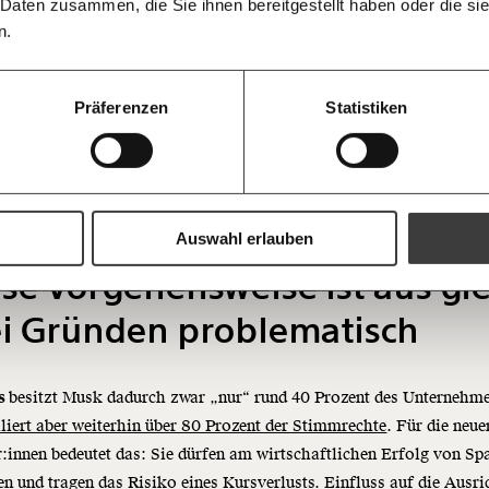
RVIC
informiert b
 Daten zusammen, die Sie ihnen bereitgestellt haben oder die s
Ich spende einmalig
Antworten.
Threads
RSS
morgens in
n.
erlässliche Qualität
Posteingan
20€
Bluesky
Die Gute W
tatt dubiosen Seiten
guten Nachr
100€
Präferenzen
Statistiken
Welt nicht 
Augen verlie
MOMENT.AT BEI GOOGLE ALS QUELLE EINRICHTE
immer zum
https://www.moment.at/story/spacex-etf-ki-spekulation/
Ich möchte me
Wochenend
Du erhältst ein
PDF-Format, wel
und verschenken
Auswahl erlauben
se Vorgehensweise ist aus gl
Ich bin einverstanden, einen 
Newsletter zu erhalten. Mehr I
Datenschutz.
Weiter
ei Gründen problematisch
Anmelden
ns
besitzt Musk dadurch zwar „nur“ rund 40 Prozent des Unternehm
liert aber weiterhin über 80 Prozent der Stimmrechte
. Für die neue
:innen bedeutet das: Sie dürfen am wirtschaftlichen Erfolg von S
en und tragen das Risiko eines Kursverlusts. Einfluss auf die Ausr