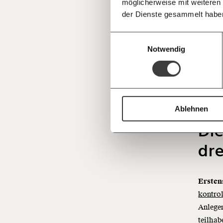
SE
möglicherweise mit weiteren
Deine Spende absetzen:
Fragen und 
der Dienste gesammelt habe
V
Einwilligungsauswahl
s
Notwendig
Ablehnen
Die
dr
Erste
kontrol
Anleger
teilhab