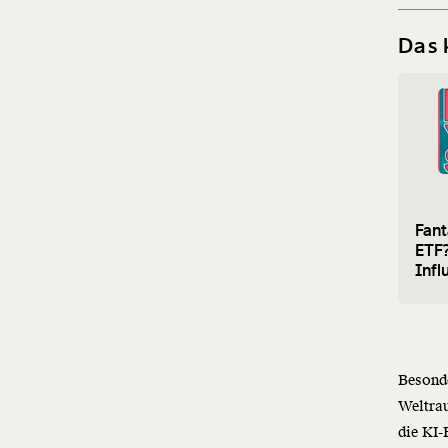
Das 
Fant
ETF?
Infl
Besonde
Weltrau
die KI