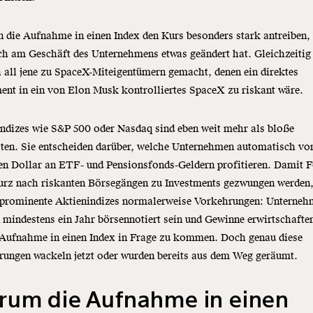
 die Aufnahme in einen Index den Kurs besonders stark antreiben,
ch am Geschäft des Unternehmens etwas geändert hat. Gleichzeitig
 all jene zu SpaceX-Miteigentümern gemacht, denen ein direktes
ent in ein von Elon Musk kontrolliertes SpaceX zu riskant wäre.
ndizes wie S&P 500 oder Nasdaq sind eben weit mehr als bloße
ten. Sie entscheiden darüber, welche Unternehmen automatisch vo
en Dollar an ETF- und Pensionsfonds-Geldern profitieren. Damit 
kurz nach riskanten Börsegängen zu Investments gezwungen werden
n prominente Aktienindizes normalerweise Vorkehrungen: Unterne
mindestens ein Jahr börsennotiert sein und Gewinne erwirtschafte
e Aufnahme in einen Index in Frage zu kommen. Doch genau diese
rungen wackeln jetzt oder wurden bereits aus dem Weg geräumt.
rum die Aufnahme in einen