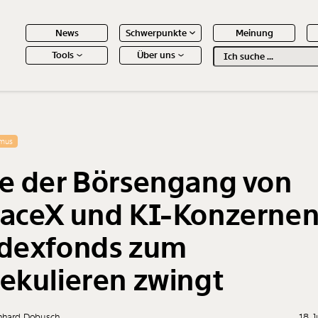
News
Schwerpunkte
Meinung
Tools
Über uns
Text
second
 Inhalte
smus
e der Börsengang von
aceX und KI-Konzerne
dexfonds zum
ekulieren zwingt
nhard Dobusch
18. 