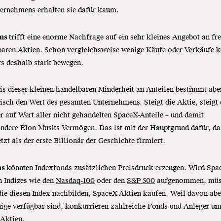
ternehmens erhalten sie dafür kaum.
ens
trifft eine enorme Nachfrage auf ein sehr kleines Angebot an fre
baren Aktien. Schon vergleichsweise wenige Käufe oder Verkäufe 
s deshalb stark bewegen.
is dieser kleinen handelbaren Minderheit an Anteilen bestimmt abe
isch den Wert des gesamten Unternehmens. Steigt die Aktie, steigt
r auf Wert aller nicht gehandelten SpaceX-Anteile – und damit
ondere Elon Musks Vermögen. Das ist mit der Hauptgrund dafür, da
tzt als der erste Billionär der Geschichte firmiert.
ns
könnten Indexfonds zusätzlichen Preisdruck erzeugen. Wird Sp
n Indizes wie den
Nasdaq-100
oder den
S&P 500
aufgenommen, müs
ie diesen Index nachbilden, SpaceX-Aktien kaufen. Weil davon abe
ige verfügbar sind, konkurrieren zahlreiche Fonds und Anleger u
 Aktien.