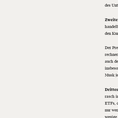
des Un
Zweit
handel
den Kur
Der Pre
rechner
auch de
insbes
Musk je
Dritte
rasch i
ETFs, d
nur wen
wenige