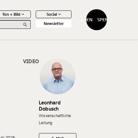
Ton + Bild
Social
SPENDEN
SPENDEN
Newsletter
VIDEO
0
Artikel
n
Leonhard
Dobusch
Wissenschaftliche
Leitung
Juni 2026