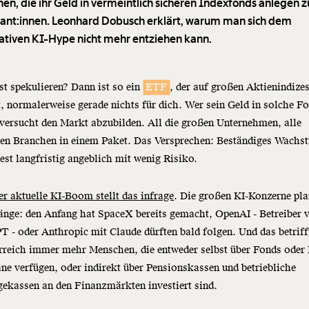
en, die ihr Geld in vermeintlich sicheren Indexfonds anlegen z
ant:innen. Leonhard Dobusch erklärt, warum man sich dem
ativen KI-Hype nicht mehr entziehen kann.
st spekulieren? Dann ist so ein
ETF
, der auf großen Aktienindize
, normalerweise gerade nichts für dich. Wer sein Geld in solche F
 versucht den Markt abzubilden. All die großen Unternehmen, alle
gen Branchen in einem Paket. Das Versprechen: Beständiges Wachs
st langfristig angeblich mit wenig Risiko.
er aktuelle KI-Boom stellt das infrage
. Die großen KI-Konzerne pl
nge: den Anfang hat SpaceX bereits gemacht, OpenAI - Betreiber 
 - oder Anthropic mit Claude dürften bald folgen. Und das betriff
erreich immer mehr Menschen, die entweder selbst über Fonds oder
ne verfügen, oder indirekt über Pensionskassen und betriebliche
ekassen an den Finanzmärkten investiert sind.